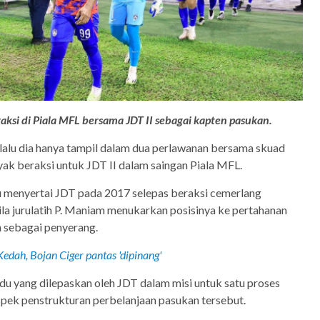
ksi di Piala MFL bersama JDT II sebagai kapten pasukan.
alu dia hanya tampil dalam dua perlawanan bersama skuad
ak beraksi untuk JDT II dalam saingan Piala MFL.
tu menyertai JDT pada 2017 selepas beraksi cemerlang
la jurulatih P. Maniam menukarkan posisinya ke pertahanan
h sebagai penyerang.
Kedah, Bojan Ciger pantas 'dipinang'
du yang dilepaskan oleh JDT dalam misi untuk satu proses
spek penstrukturan perbelanjaan pasukan tersebut.