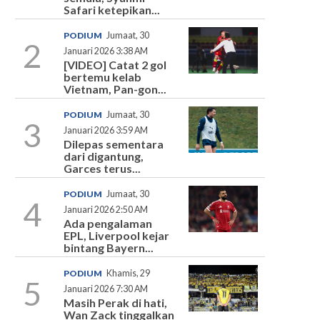
Safari ketepikan...
PODIUM
Jumaat, 30
2
Januari 2026 3:38 AM
[VIDEO] Catat 2 gol
bertemu kelab
Vietnam, Pan-gon...
PODIUM
Jumaat, 30
3
Januari 2026 3:59 AM
Dilepas sementara
dari digantung,
Garces terus...
PODIUM
Jumaat, 30
4
Januari 2026 2:50 AM
Ada pengalaman
EPL, Liverpool kejar
bintang Bayern...
PODIUM
Khamis, 29
5
Januari 2026 7:30 AM
Masih Perak di hati,
Wan Zack tinggalkan