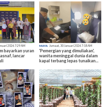
anuari 2026 7:29 AM
MAYA
Jumaat, 30 Januari 2026 7:18 AM
am bayarkan yuran
'Pemergian yang dimuliakan',
asnaf, lancar
wanita meninggal dunia dalam
li
kapal terbang lepas tunaikan...