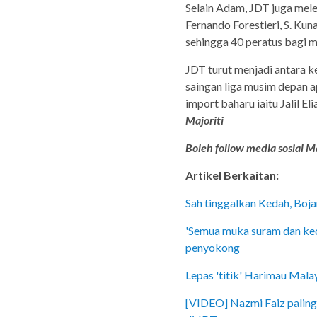
Selain Adam, JDT juga mel
Fernando Forestieri, S. Ku
sehingga 40 peratus bagi 
JDT turut menjadi antara 
saingan liga musim depan
import baharu iaitu Jalil 
Majoriti
Boleh follow media sosial Ma
Artikel Berkaitan:
Sah tinggalkan Kedah, Boja
'Semua muka suram dan kec
penyokong
Lepas 'titik' Harimau Malay
[VIDEO] Nazmi Faiz paling d