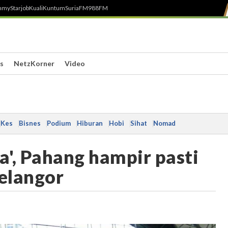
h
myStarjob
Kuali
Kuntum
SuriaFM
988FM
s
NetzKorner
Video
Kes
Bisnes
Podium
Hiburan
Hobi
Sihat
Nomad
', Pahang hampir pasti
Selangor