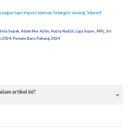
eague tapi import idaman Selangor senang 'injured'
,
,
,
,
,
Bola Sepak
Adam Nor Azlin
Haziq Nadzli
Liga Super
MFL
Sri
,
k 2024
Pemain Baru Pahang 2024
lam artikel ini?