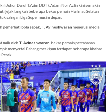
kili Johor Darul Ta'zim (JDT), Adam Nor Azlin kini semakin
ti jejak langkah beberapa bekas pemain Harimau Selatan
tuk saingan Liga Super musim depan.
eh pemerhati bola sepak,
T. Avineshwaran
menerusi media
t naik oleh
T. Avineshwaran
, bekas pemain pertahanan
mpir menyertai Pahang meskipun terdapat beberapa khabar
e Perak.