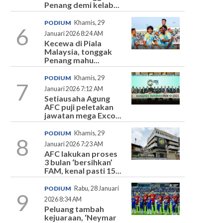
Penang demi kelab...
PODIUM
Khamis, 29
6
Januari 2026 8:24 AM
Kecewa di Piala
Malaysia, tonggak
Penang mahu...
PODIUM
Khamis, 29
7
Januari 2026 7:12 AM
Setiausaha Agung
AFC puji peletakan
jawatan mega Exco...
PODIUM
Khamis, 29
8
Januari 2026 7:23 AM
AFC lakukan proses
3 bulan ‘bersihkan’
FAM, kenal pasti 15...
PODIUM
Rabu, 28 Januari
9
2026 8:34 AM
Peluang tambah
kejuaraan, ‘Neymar