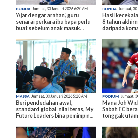
BONDA
Jumaat, 30 Januari 2026 6:20 AM
BONDA
Jumaat, 30
'Ajar dengar arahan', guru
Hasil kecekala
senarai perkara ibu bapa perlu
8 tahun akhir
buat sebelum anak masuk...
daripada koma
MASSA
Jumaat, 30 Januari 2026 5:20 AM
PODIUM
Jumaat, 3
Beri pendedahan awal,
Mana Joh Wid
standard global, nilai teras, My
Sabah FC bera
Future Leaders bina pemimpin...
tonggak uta