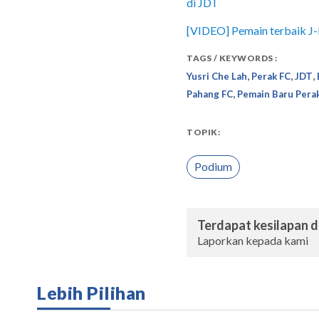
di JDT
[VIDEO] Pemain terbaik J-L
TAGS / KEYWORDS :
,
,
,
Yusri Che Lah
Perak FC
JDT
,
Pahang FC
Pemain Baru Pera
TOPIK:
Podium
Terdapat kesilapan da
Laporkan kepada kami
Lebih Pilihan