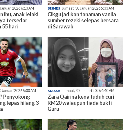
 Januari 2026 6:13 AM
BISNES
Jumaat, 30 Januari 2026 5:33 AM
n ibu, anak lelaki
Cikgu jadikan tanaman vanila
nya tersedar
sumber rezeki selepas bersara
 55 hari
di Sarawak
0 Januari 2026 5:00 AM
MASSA
Jumaat, 30 Januari 2026 4:40 AM
? Penyokong
Zara Qairina kena tuduh curi
ng lepas hilang 3
RM20 walaupun tiada bukti —
ma
Guru