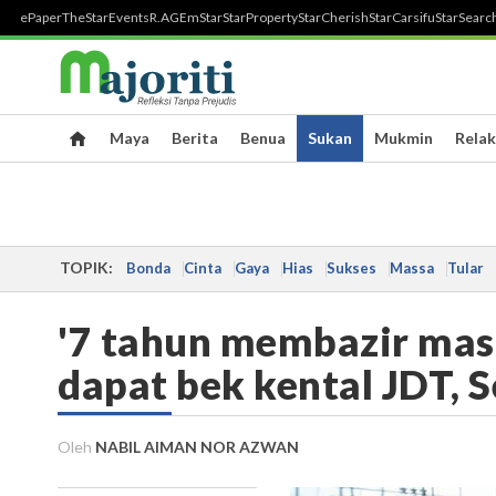
ePaper
TheStar
Events
R.AGE
mStar
StarProperty
StarCherish
StarCarsifu
StarSearc
Maya
Berita
Benua
Sukan
Mukmin
Relak
TOPIK:
Bonda
Cinta
Gaya
Hias
Sukses
Massa
Tular
'7 tahun membazir masa
dapat bek kental JDT, 
Oleh
NABIL AIMAN NOR AZWAN