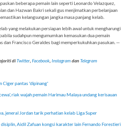
epaskan beberapa pemain lain seperti Leonardo Velazquez,
nalan dan Hazwan Bakri sekali gus menjimatkan perbelanjaan
memastikan kelangsungan jangka masa panjang kelab.
kelab yang melakukan persiapan lebih awal untuk mengharungi
 apabila sudahpun mengumumkan kemasukan dua pemain
Elias dan Francisco Geraldes bagi memperkukuhkan pasukan. —
joriti di
Twitter
,
Facebook
,
Instagram
dan
Telegram
n Ciger pantas 'dipinang'
ewa', riak wajah pemain Harimau Malaya undang kerisauan
a, jeneral Jordan tarik perhatian kelab Liga Super
isiplin, Aidil Zafuan kongsi karakter lain Fernando Forestieri