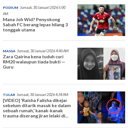
PODIUM
Jumaat, 30 Januari 2026 5:00
AM
Mana Joh Wid? Penyokong
Sabah FC berang lepas hilang 3
tonggak utama
MASSA
Jumaat, 30 Januari 2026 4:40 AM
Zara Qairina kena tuduh curi
RM20 walaupun tiada bukti —
Guru
TULAR
Jumaat, 30 Januari 2026 4:34 AM
[VIDEO] 'Raisha Falisha dikejar
sebelum ditarik masuk ke dalam
sebuah rumah,' kanak-kanak
trauma diserang jiran lelaki di...