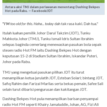
Antara aksi TMJ dalam perlawanan menentang Dashing Bekpes
Hot pada Rabu. — Facebook/JDT
"
I'M
too old for this. Haha... today
dah tak rasa kaki. Dah tua."
Itulah luahan pemilik Johor Darul Takzim (JDT), Tunku
Mahkota Johor (TMJ), Tunku Ismail Idris Sultan Ibrahim
selepas baginda cemerlang menewaskan pasukan bola sepak
stesen radio Hot FM iaitu Dashing Bekpes Hot dengan
keputusan 15-2 di Stadium Sultan Ibrahim, Iskandar Puteri,
Johor pada Rabu.
TMJ yang mengetuai pasukan pilihan JDT itu turut
menampilkan ketua jurulatih JDT, Esteban Solari; bintang JDT,
Safiq Rahim dan Farizal Marlias serta bekas pemain, Safee Sali
selain turut dibarisi pengurusan dan kakitangan JDT.
Dashing Bekpes Hot pula menampilkan barisan penyampai
radio Hot FM seperti Khairy Jamaluddin, Johan, AG, Fizi Ali