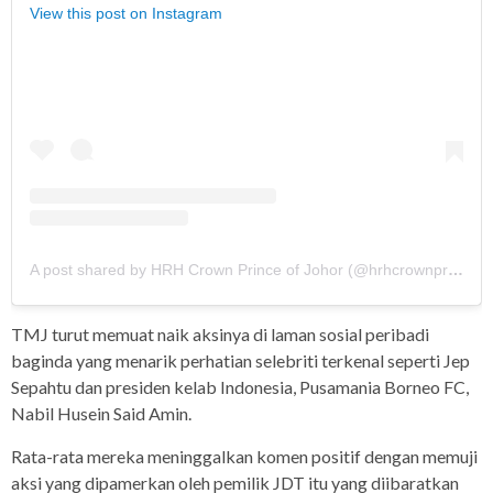
View this post on Instagram
A post shared by HRH Crown Prince of Johor (@hrhcrownprinceofjohor)
TMJ turut memuat naik aksinya di laman sosial peribadi
baginda yang menarik perhatian selebriti terkenal seperti Jep
Sepahtu dan presiden kelab Indonesia, Pusamania Borneo FC,
Nabil Husein Said Amin.
Rata-rata mereka meninggalkan komen positif dengan memuji
aksi yang dipamerkan oleh pemilik JDT itu yang diibaratkan