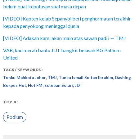
belum buat keputusan soal masa depan
[VIDEO] Kapten kelab Sepanyol beri penghormatan terakhir
kepada penyokong meninggal dunia
[VIDEO] Adakah kami akan main atas sawah padi? — TMJ
VAR, kad merah bantu JDT bangkit belasah BG Pathum
United
TAGS / KEYWORDS :
,
,
,
Tunku Mahkota Johor
TMJ
Tunku Ismail Sultan Ibrahim
Dashing
,
,
,
Bekpes Hot
Hot FM
Esteban Solari
JDT
TOPIK:
Podium