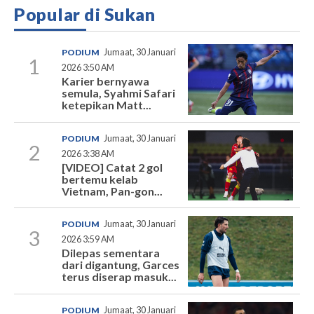
Popular di Sukan
PODIUM
Jumaat, 30 Januari
1
2026 3:50 AM
Karier bernyawa
semula, Syahmi Safari
ketepikan Matt...
PODIUM
Jumaat, 30 Januari
2
2026 3:38 AM
[VIDEO] Catat 2 gol
bertemu kelab
Vietnam, Pan-gon...
PODIUM
Jumaat, 30 Januari
3
2026 3:59 AM
Dilepas sementara
dari digantung, Garces
terus diserap masuk...
PODIUM
Jumaat, 30 Januari