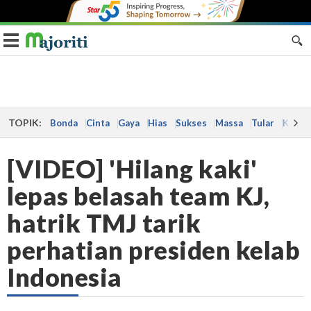
Toggle navigation
TOPIK:
Bonda
Cinta
Gaya
Hias
Sukses
Massa
Tular
Kes
[VIDEO] 'Hilang kaki'
lepas belasah team KJ,
hatrik TMJ tarik
perhatian presiden kelab
Indonesia