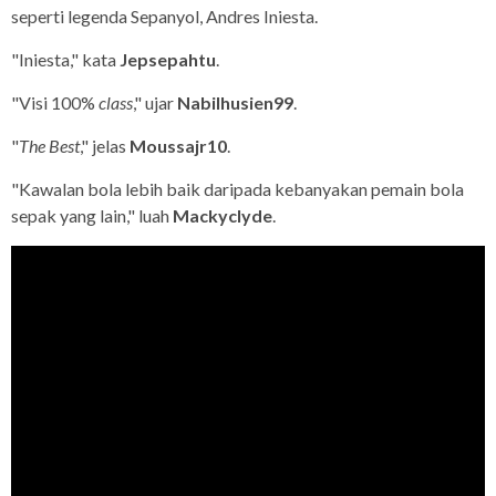
seperti legenda Sepanyol, Andres Iniesta.
"Iniesta," kata
Jepsepahtu
.
"Visi 100%
class
," ujar
Nabilhusien99
.
"
The Best
," jelas
Moussajr10
.
"Kawalan bola lebih baik daripada kebanyakan pemain bola
sepak yang lain," luah
Mackyclyde
.