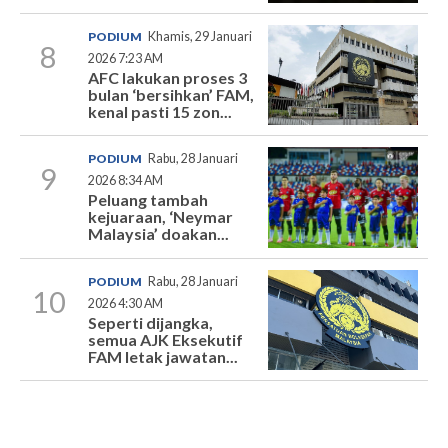
PODIUM
Khamis, 29 Januari
8
2026 7:23 AM
AFC lakukan proses 3
bulan ‘bersihkan’ FAM,
kenal pasti 15 zon...
PODIUM
Rabu, 28 Januari
9
2026 8:34 AM
Peluang tambah
kejuaraan, ‘Neymar
Malaysia’ doakan...
PODIUM
Rabu, 28 Januari
10
2026 4:30 AM
Seperti dijangka,
semua AJK Eksekutif
FAM letak jawatan...