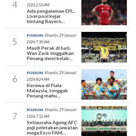
4
2026 2:50 AM
Ada pengalaman EPL,
Liverpool kejar
bintang Bayern...
PODIUM
Khamis, 29 Januari
5
2026 7:30 AM
Masih Perak di hati,
Wan Zack tinggalkan
Penang demi kelab...
PODIUM
Khamis, 29 Januari
6
2026 8:24 AM
Kecewa di Piala
Malaysia, tonggak
Penang mahu...
PODIUM
Khamis, 29 Januari
7
2026 7:12 AM
Setiausaha Agung AFC
puji peletakan jawatan
mega Exco FAM...