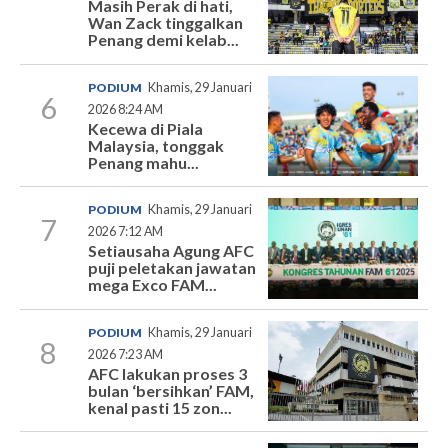
Masih Perak di hati,
Wan Zack tinggalkan
Penang demi kelab...
PODIUM
Khamis, 29 Januari
6
2026 8:24 AM
Kecewa di Piala
Malaysia, tonggak
Penang mahu...
PODIUM
Khamis, 29 Januari
7
2026 7:12 AM
Setiausaha Agung AFC
puji peletakan jawatan
mega Exco FAM...
PODIUM
Khamis, 29 Januari
8
2026 7:23 AM
AFC lakukan proses 3
bulan ‘bersihkan’ FAM,
kenal pasti 15 zon...