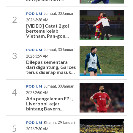
PODIUM
Jumaat, 30 Januari
2
2026 3:38 AM
[VIDEO] Catat 2 gol
bertemu kelab
Vietnam, Pan-gon...
PODIUM
Jumaat, 30 Januari
3
2026 3:59 AM
Dilepas sementara
dari digantung, Garces
terus diserap masuk...
PODIUM
Jumaat, 30 Januari
4
2026 2:50 AM
Ada pengalaman EPL,
Liverpool kejar
bintang Bayern...
PODIUM
Khamis, 29 Januari
5
2026 7:30 AM