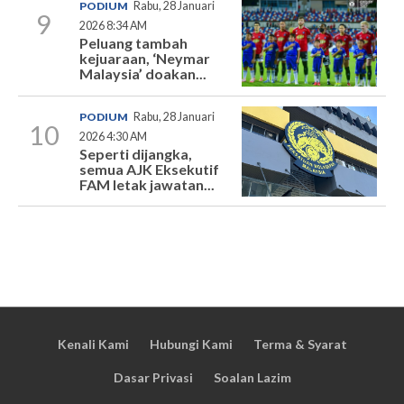
PODIUM
Rabu, 28 Januari
9
2026 8:34 AM
Peluang tambah
kejuaraan, ‘Neymar
Malaysia’ doakan...
PODIUM
Rabu, 28 Januari
10
2026 4:30 AM
Seperti dijangka,
semua AJK Eksekutif
FAM letak jawatan...
Kenali Kami
Hubungi Kami
Terma & Syarat
Dasar Privasi
Soalan Lazim