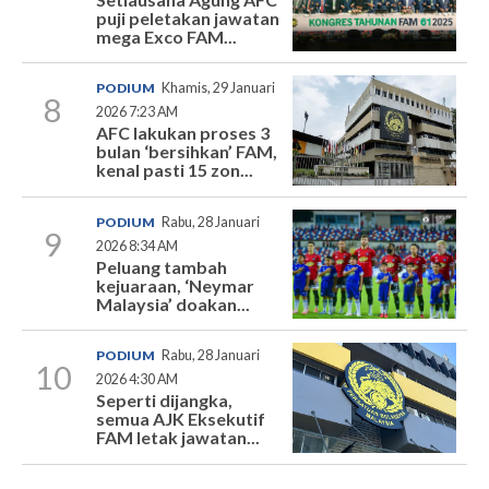
puji peletakan jawatan
mega Exco FAM...
PODIUM
Khamis, 29 Januari
8
2026 7:23 AM
AFC lakukan proses 3
bulan ‘bersihkan’ FAM,
kenal pasti 15 zon...
PODIUM
Rabu, 28 Januari
9
2026 8:34 AM
Peluang tambah
kejuaraan, ‘Neymar
Malaysia’ doakan...
PODIUM
Rabu, 28 Januari
10
2026 4:30 AM
Seperti dijangka,
semua AJK Eksekutif
FAM letak jawatan...