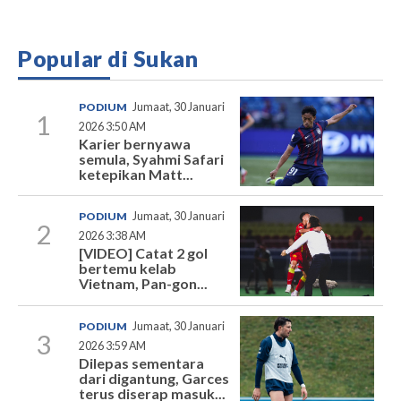
Popular di Sukan
PODIUM
Jumaat, 30 Januari
1
2026 3:50 AM
Karier bernyawa
semula, Syahmi Safari
ketepikan Matt...
PODIUM
Jumaat, 30 Januari
2
2026 3:38 AM
[VIDEO] Catat 2 gol
bertemu kelab
Vietnam, Pan-gon...
PODIUM
Jumaat, 30 Januari
3
2026 3:59 AM
Dilepas sementara
dari digantung, Garces
terus diserap masuk...