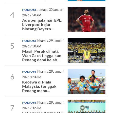
PODIUM
Jumaat, 30 Januari
4
2026 2:50 AM
Ada pengalaman EPL,
Liverpool kejar
bintang Bayern...
PODIUM
Khamis, 29 Januari
5
2026 7:30 AM
Masih Perak di hati,
Wan Zack tinggalkan
Penang demi kelab...
PODIUM
Khamis, 29 Januari
6
2026 8:24 AM
Kecewa di Piala
Malaysia, tonggak
Penang mahu...
PODIUM
Khamis, 29 Januari
7
2026 7:12 AM
Setiausaha Agung AFC