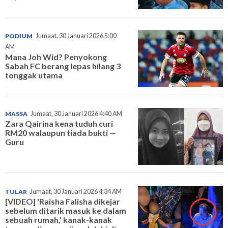
PODIUM
Jumaat, 30 Januari 2026 5:00
AM
Mana Joh Wid? Penyokong
Sabah FC berang lepas hilang 3
tonggak utama
MASSA
Jumaat, 30 Januari 2026 4:40 AM
Zara Qairina kena tuduh curi
RM20 walaupun tiada bukti —
Guru
TULAR
Jumaat, 30 Januari 2026 4:34 AM
[VIDEO] 'Raisha Falisha dikejar
sebelum ditarik masuk ke dalam
sebuah rumah,' kanak-kanak