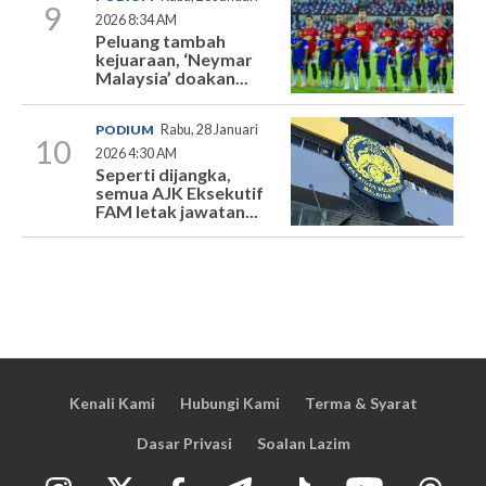
9
2026 8:34 AM
Peluang tambah
kejuaraan, ‘Neymar
Malaysia’ doakan...
PODIUM
Rabu, 28 Januari
10
2026 4:30 AM
Seperti dijangka,
semua AJK Eksekutif
FAM letak jawatan...
Kenali Kami
Hubungi Kami
Terma & Syarat
Dasar Privasi
Soalan Lazim