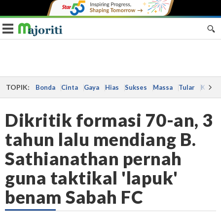
Toggle navigation
TOPIK:
Bonda
Cinta
Gaya
Hias
Sukses
Massa
Tular
Kes
Dikritik formasi 70-an, 3
tahun lalu mendiang B.
Sathianathan pernah
guna taktikal 'lapuk'
benam Sabah FC