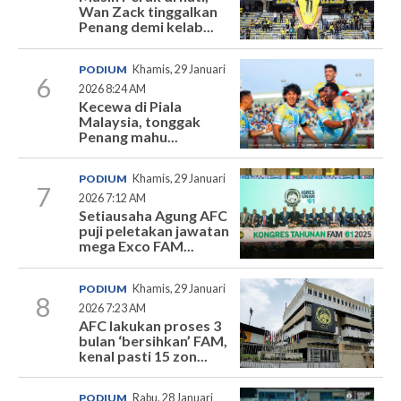
Wan Zack tinggalkan
Penang demi kelab...
PODIUM
Khamis, 29 Januari
6
2026 8:24 AM
Kecewa di Piala
Malaysia, tonggak
Penang mahu...
PODIUM
Khamis, 29 Januari
7
2026 7:12 AM
Setiausaha Agung AFC
puji peletakan jawatan
mega Exco FAM...
PODIUM
Khamis, 29 Januari
8
2026 7:23 AM
AFC lakukan proses 3
bulan ‘bersihkan’ FAM,
kenal pasti 15 zon...
PODIUM
Rabu, 28 Januari