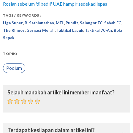
Roslan sebelum 'dibedil' UAE hampir sedekad lepas
TAGS / KEYWORDS :
,
,
,
,
,
,
Liga Super
B. Sathianathan
MFL
Pundit
Selangor FC
Sabah FC
,
,
,
,
The Rhinos
Gergasi Merah
Taktikal Lapuk
Taktikal 70-An
Bola
Sepak
TOPIK:
Podium
Sejauh manakah artikel ini memberi manfaat?
Terdapat kesilapan dalam artikel ini?