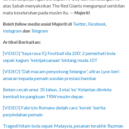
atas Sabah menyaksikan The Red Giants mengumpul sembilan
mata keseluruhan pada musim itu. —
Majoriti
Boleh follow media sosial Majoriti di
Twitter
,
Facebook
,
Instagram
dan
Telegram
Artikel Berkaitan:
[VIDEO] 'Saya rasa IQ Football dia 200', 2 pemerhati bola
sepak kagum 'kebijaksanaan' bintang muda JDT
[VIDEO] 'Dah macam penyokong Selangor', ultras Lyon beri
amaran kepada pemain susulan prestasi hambar
Belum cecah umur 35 tahun, 3 otai 'ex' Kelantan diminta
kembali ke pangkuan TRW musim depan
[VIDEO] Fabrizio Romano dedah cara 'korek' berita
perpindahan pemain
Tragedi hitam bola sepak Malaysia, pesanan terakhir Razman