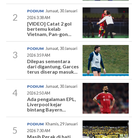
PODIUM
Jumaat, 30 Januari
2
2026 3:38 AM
[VIDEO] Catat 2 gol
bertemu kelab
Vietnam, Pan-gon...
PODIUM
Jumaat, 30 Januari
3
2026 3:59 AM
Dilepas sementara
dari digantung, Garces
terus diserap masuk...
PODIUM
Jumaat, 30 Januari
4
2026 2:50 AM
Ada pengalaman EPL,
Liverpool kejar
bintang Bayern...
PODIUM
Khamis, 29 Januari
5
2026 7:30 AM
Masih Perak di hati,