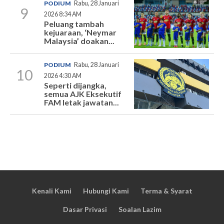
PODIUM
Rabu, 28 Januari
9
2026 8:34 AM
Peluang tambah
kejuaraan, ‘Neymar
Malaysia’ doakan...
PODIUM
Rabu, 28 Januari
10
2026 4:30 AM
Seperti dijangka,
semua AJK Eksekutif
FAM letak jawatan...
Kenali Kami
Hubungi Kami
Terma & Syarat
Dasar Privasi
Soalan Lazim