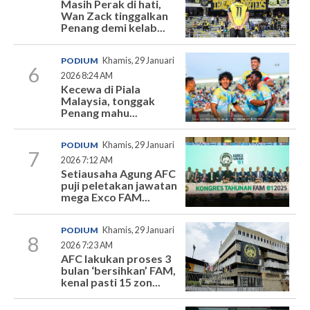
Masih Perak di hati,
Wan Zack tinggalkan
Penang demi kelab...
PODIUM
Khamis, 29 Januari
6
2026 8:24 AM
Kecewa di Piala
Malaysia, tonggak
Penang mahu...
PODIUM
Khamis, 29 Januari
7
2026 7:12 AM
Setiausaha Agung AFC
puji peletakan jawatan
mega Exco FAM...
PODIUM
Khamis, 29 Januari
8
2026 7:23 AM
AFC lakukan proses 3
bulan ‘bersihkan’ FAM,
kenal pasti 15 zon...