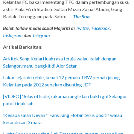
Kelantan FC bakal menentang TFC dalam pertembungan suku
akhir Piala FA di Stadium Sultan Mizan Zainal Abidin, Gong
Badak, Terengganu pada Sabtu. —
The Star
Boleh follow media sosial Majoriti di
Twitter
,
Facebook
,
Instagram
dan
Telegram
Artikel Berkaitan:
Arkitek Sang Kenari luah rasa teruja walau kalah dengan
Selangor, mahu bangkit di Alor Setar
Lakar sejarah treble, kenali 12 pemain TRW pernah julang
Kelantan pada 2012 sebelum disunting JDT
[VIDEO] 'Jelas offside', rakaman angle lain bukti gol Selangor
patut tidak sah
'Kenapa salah Devan?' Fans Jang Hobin terus positif walau
ketandusan 3 mata
Hafiz Sabah setanding Aqil Terengganu, tunggu masa pikat