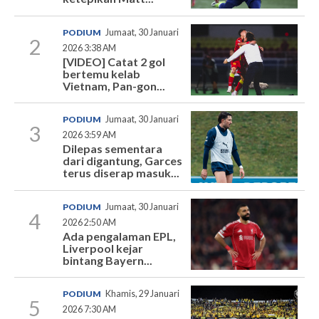
PODIUM
Jumaat, 30 Januari
2
2026 3:38 AM
[VIDEO] Catat 2 gol
bertemu kelab
Vietnam, Pan-gon...
PODIUM
Jumaat, 30 Januari
3
2026 3:59 AM
Dilepas sementara
dari digantung, Garces
terus diserap masuk...
PODIUM
Jumaat, 30 Januari
4
2026 2:50 AM
Ada pengalaman EPL,
Liverpool kejar
bintang Bayern...
PODIUM
Khamis, 29 Januari
5
2026 7:30 AM