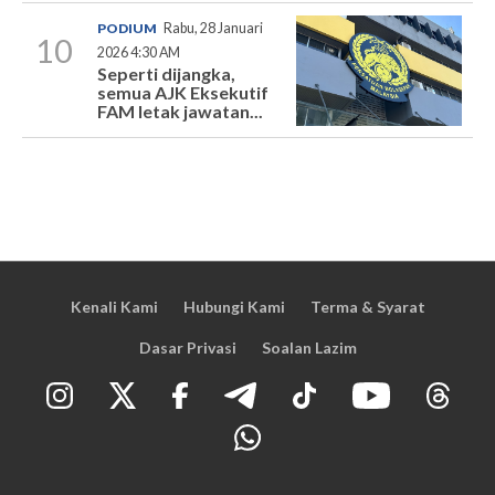
PODIUM
Rabu, 28 Januari
10
2026 4:30 AM
Seperti dijangka,
semua AJK Eksekutif
FAM letak jawatan...
Kenali Kami
Hubungi Kami
Terma & Syarat
Dasar Privasi
Soalan Lazim