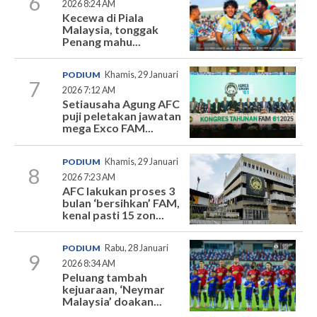
6
2026 8:24 AM
Kecewa di Piala
Malaysia, tonggak
Penang mahu...
PODIUM
Khamis, 29 Januari
7
2026 7:12 AM
Setiausaha Agung AFC
puji peletakan jawatan
mega Exco FAM...
PODIUM
Khamis, 29 Januari
8
2026 7:23 AM
AFC lakukan proses 3
bulan ‘bersihkan’ FAM,
kenal pasti 15 zon...
PODIUM
Rabu, 28 Januari
9
2026 8:34 AM
Peluang tambah
kejuaraan, ‘Neymar
Malaysia’ doakan...