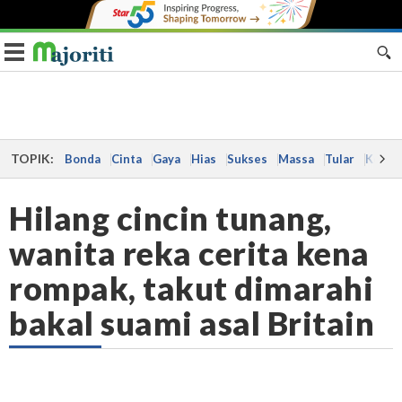
Toggle navigation
TOPIK:
Bonda
Cinta
Gaya
Hias
Sukses
Massa
Tular
Kes
Hilang cincin tunang,
wanita reka cerita kena
rompak, takut dimarahi
bakal suami asal Britain