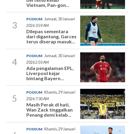
Vietnam, Pan-gon...
PODIUM
Jumaat, 30 Januari
3
2026 3:59 AM
Dilepas sementara
dari digantung, Garces
terus diserap masuk...
PODIUM
Jumaat, 30 Januari
4
2026 2:50 AM
Ada pengalaman EPL,
Liverpool kejar
bintang Bayern...
PODIUM
Khamis, 29 Januari
5
2026 7:30 AM
Masih Perak di hati,
Wan Zack tinggalkan
Penang demi kelab...
PODIUM
Khamis, 29 Januari