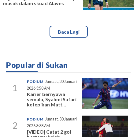
masuk dalam skuad Alaves
Baca Lagi
Popular di Sukan
PODIUM
Jumaat, 30 Januari
1
2026 3:50 AM
Karier bernyawa
semula, Syahmi Safari
ketepikan Matt...
PODIUM
Jumaat, 30 Januari
2
2026 3:38 AM
[VIDEO] Catat 2 gol
bertemu kelab