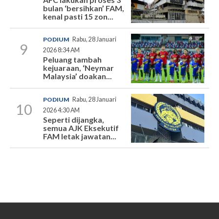
bulan ‘bersihkan’ FAM,
kenal pasti 15 zon...
PODIUM
Rabu, 28 Januari
9
2026 8:34 AM
Peluang tambah
kejuaraan, ‘Neymar
Malaysia’ doakan...
PODIUM
Rabu, 28 Januari
10
2026 4:30 AM
Seperti dijangka,
semua AJK Eksekutif
FAM letak jawatan...