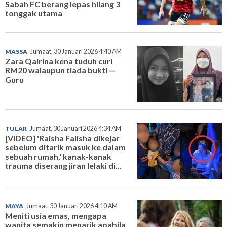
Sabah FC berang lepas hilang 3
tonggak utama
MASSA
Jumaat, 30 Januari 2026 4:40 AM
Zara Qairina kena tuduh curi
RM20 walaupun tiada bukti —
Guru
TULAR
Jumaat, 30 Januari 2026 4:34 AM
[VIDEO] 'Raisha Falisha dikejar
sebelum ditarik masuk ke dalam
sebuah rumah,' kanak-kanak
trauma diserang jiran lelaki di...
MAYA
Jumaat, 30 Januari 2026 4:10 AM
Meniti usia emas, mengapa
wanita semakin menarik apabila