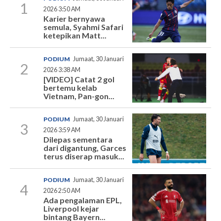
1
2026 3:50 AM
Karier bernyawa
semula, Syahmi Safari
ketepikan Matt...
PODIUM
Jumaat, 30 Januari
2
2026 3:38 AM
[VIDEO] Catat 2 gol
bertemu kelab
Vietnam, Pan-gon...
PODIUM
Jumaat, 30 Januari
3
2026 3:59 AM
Dilepas sementara
dari digantung, Garces
terus diserap masuk...
PODIUM
Jumaat, 30 Januari
4
2026 2:50 AM
Ada pengalaman EPL,
Liverpool kejar
bintang Bayern...