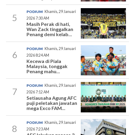
PODIUM
Khamis, 29 Januari
5
2026 7:30 AM
Masih Perak di hati,
Wan Zack tinggalkan
Penang demi kelab...
PODIUM
Khamis, 29 Januari
6
2026 8:24 AM
Kecewa di Piala
Malaysia, tonggak
Penang mahu...
PODIUM
Khamis, 29 Januari
7
2026 7:12 AM
Setiausaha Agung AFC
puji peletakan jawatan
mega Exco FAM...
PODIUM
Khamis, 29 Januari
8
2026 7:23 AM
AFC lakukan proses 3