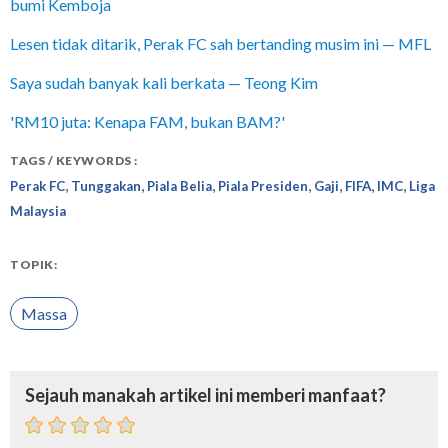
bumi Kemboja
Lesen tidak ditarik, Perak FC sah bertanding musim ini — MFL
Saya sudah banyak kali berkata — Teong Kim
'RM10 juta: Kenapa FAM, bukan BAM?'
TAGS / KEYWORDS :
,
,
,
,
,
,
,
Perak FC
Tunggakan
Piala Belia
Piala Presiden
Gaji
FIFA
IMC
Liga
Malaysia
TOPIK:
Massa
Sejauh manakah artikel ini memberi manfaat?