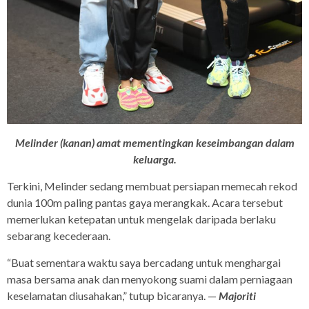
Melinder (kanan) amat mementingkan keseimbangan dalam
keluarga.
Terkini, Melinder sedang membuat persiapan memecah rekod
dunia 100m paling pantas gaya merangkak. Acara tersebut
memerlukan ketepatan untuk mengelak daripada berlaku
sebarang kecederaan.
“Buat sementara waktu saya bercadang untuk menghargai
masa bersama anak dan menyokong suami dalam perniagaan
keselamatan diusahakan,” tutup bicaranya. —
Majoriti