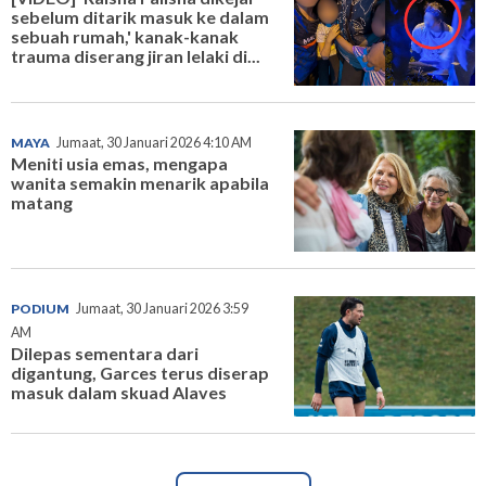
sebelum ditarik masuk ke dalam
sebuah rumah,' kanak-kanak
trauma diserang jiran lelaki di...
MAYA
Jumaat, 30 Januari 2026 4:10 AM
Meniti usia emas, mengapa
wanita semakin menarik apabila
matang
PODIUM
Jumaat, 30 Januari 2026 3:59
AM
Dilepas sementara dari
digantung, Garces terus diserap
masuk dalam skuad Alaves