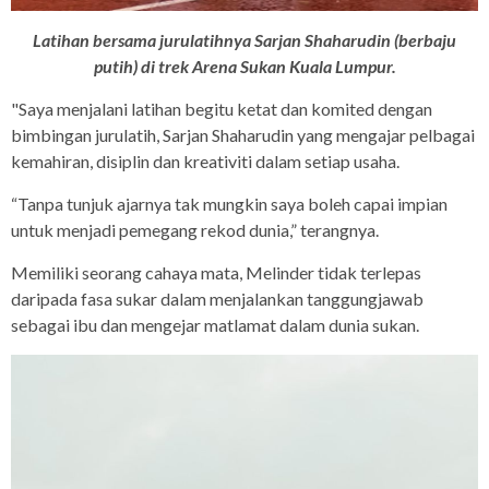
Latihan bersama jurulatihnya Sarjan Shaharudin (berbaju
putih) di trek Arena Sukan Kuala Lumpur.
"Saya menjalani latihan begitu ketat dan komited dengan
bimbingan jurulatih, Sarjan Shaharudin yang mengajar pelbagai
kemahiran, disiplin dan kreativiti dalam setiap usaha.
“Tanpa tunjuk ajarnya tak mungkin saya boleh capai impian
untuk menjadi pemegang rekod dunia,” terangnya.
Memiliki seorang cahaya mata, Melinder tidak terlepas
daripada fasa sukar dalam menjalankan tanggungjawab
sebagai ibu dan mengejar matlamat dalam dunia sukan.