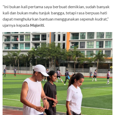
“Ini bukan kali pertama saya berbuat demikian, sudah banyak
kali dan bukan mahu tunjuk bangga, tetapi rasa berpuas hati
dapat menghulurkan bantuan menggunakan sepenuh kudrat,”
ujarnya kepada
Majoriti.