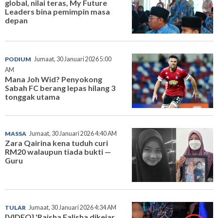
global, nilai teras, My Future
Leaders bina pemimpin masa
depan
PODIUM
Jumaat, 30 Januari 2026 5:00
AM
Mana Joh Wid? Penyokong
Sabah FC berang lepas hilang 3
tonggak utama
MASSA
Jumaat, 30 Januari 2026 4:40 AM
Zara Qairina kena tuduh curi
RM20 walaupun tiada bukti —
Guru
TULAR
Jumaat, 30 Januari 2026 4:34 AM
[VIDEO] 'Raisha Falisha dikejar