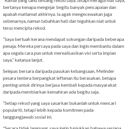
“Ramai yang tahu tentang rekod saya, tetapi meragui niat saya,
bertanya kenapa mengejar begitu banyak pencapaian dan
apakah matlamat akhirnya. Ia agak mengecewakan juga
sebenarnya, namun tabahkan hati dan teguhkan niat untuk
terus mencipta rekod.
“Saya bertuah kerana mendapat sokongan daripada beberapa
penaja. Mereka percaya pada saya dan ingin membantu dalam
apa segala cara pun untuk merealisasikan visi serta impian
saya,” katanya lanjut.
Selepas bersara daripada pasukan kebangsaan, Melinder
pesara tentera berpangkat leftenan itu berasakan, betapa
penting untuk dirinya berjasa kembali kepada masyarakat
daripada membiarkan kemahiran ada begitu saja.
“Setiap rekod yang saya sasarkan bukanlah untuk mencari
populariti, tetapi lebih kepada komitmen pada
tanggungjawab sosial ini.
"Secara tidak langsung, saya ingin tunjukkan bahawa sesiapa