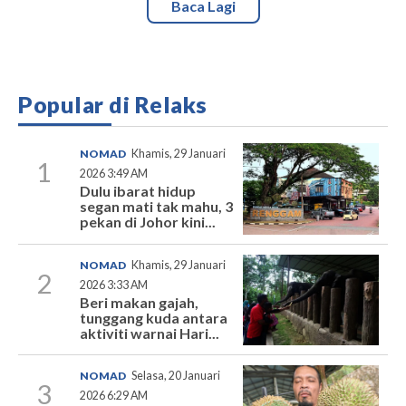
Baca Lagi
Popular di Relaks
NOMAD
Khamis, 29 Januari
1
2026 3:49 AM
Dulu ibarat hidup
segan mati tak mahu, 3
pekan di Johor kini...
NOMAD
Khamis, 29 Januari
2
2026 3:33 AM
Beri makan gajah,
tunggang kuda antara
aktiviti warnai Hari...
NOMAD
Selasa, 20 Januari
3
2026 6:29 AM