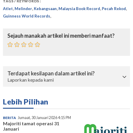
TAGS / KEYWORDS :
,
,
,
,
,
Atlet
Melinder
Kebangsaan
Malaysia Book Record
Pecah Rekod
,
Guinness World Records
Sejauh manakah artikel ini memberi manfaat?
Terdapat kesilapan dalam artikel ini?
Laporkan kepada kami
Lebih Pilihan
BERITA
Jumaat, 30 Januari 2026 4:15 PM
Majoriti tamat operasi 31
Januari