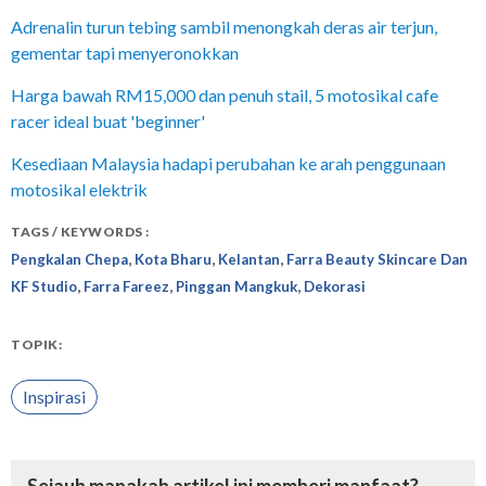
Adrenalin turun tebing sambil menongkah deras air terjun,
gementar tapi menyeronokkan
Harga bawah RM15,000 dan penuh stail, 5 motosikal cafe
racer ideal buat 'beginner'
Kesediaan Malaysia hadapi perubahan ke arah penggunaan
motosikal elektrik
TAGS / KEYWORDS :
,
,
,
Pengkalan Chepa
Kota Bharu
Kelantan
Farra Beauty Skincare Dan
,
,
,
KF Studio
Farra Fareez
Pinggan Mangkuk
Dekorasi
TOPIK:
Inspirasi
Sejauh manakah artikel ini memberi manfaat?