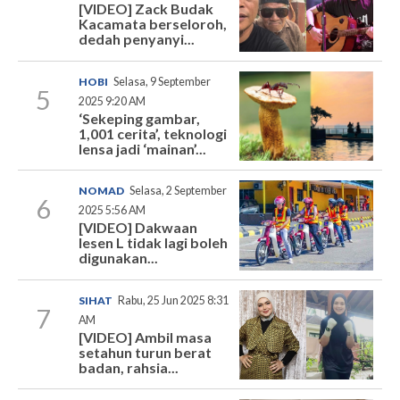
[VIDEO] Zack Budak
Kacamata berseloroh,
dedah penyanyi...
HOBI
Selasa, 9 September
5
2025 9:20 AM
‘Sekeping gambar,
1,001 cerita’, teknologi
lensa jadi ‘mainan’...
NOMAD
Selasa, 2 September
6
2025 5:56 AM
[VIDEO] Dakwaan
lesen L tidak lagi boleh
digunakan...
SIHAT
Rabu, 25 Jun 2025 8:31
7
AM
[VIDEO] Ambil masa
setahun turun berat
badan, rahsia...