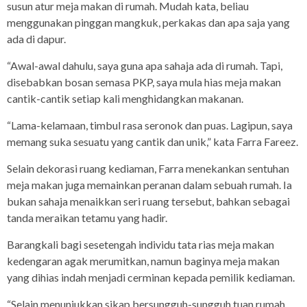
susun atur meja makan di rumah. Mudah kata, beliau
menggunakan pinggan mangkuk, perkakas dan apa saja yang
ada di dapur.
“Awal-awal dahulu, saya guna apa sahaja ada di rumah. Tapi,
disebabkan bosan semasa PKP, saya mula hias meja makan
cantik-cantik setiap kali menghidangkan makanan.
“Lama-kelamaan, timbul rasa seronok dan puas. Lagipun, saya
memang suka sesuatu yang cantik dan unik,” kata Farra Fareez.
Selain dekorasi ruang kediaman, Farra menekankan sentuhan
meja makan juga memainkan peranan dalam sebuah rumah. Ia
bukan sahaja menaikkan seri ruang tersebut, bahkan sebagai
tanda meraikan tetamu yang hadir.
Barangkali bagi sesetengah individu tata rias meja makan
kedengaran agak merumitkan, namun baginya meja makan
yang dihias indah menjadi cerminan kepada pemilik kediaman.
“Selain menunjukkan sikap bersungguh-sungguh tuan rumah