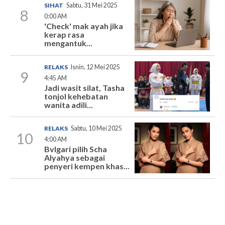
SIHAT
Sabtu, 31 Mei 2025
8
0:00 AM
'Check' mak ayah jika
kerap rasa
mengantuk...
RELAKS
Isnin, 12 Mei 2025
9
4:45 AM
Jadi wasit silat, Tasha
tonjol kehebatan
wanita adili...
RELAKS
Sabtu, 10 Mei 2025
10
4:00 AM
Bvlgari pilih Scha
Alyahya sebagai
penyeri kempen khas...