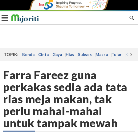
Toggle navigation
TOPIK:
Bonda
Cinta
Gaya
Hias
Sukses
Massa
Tular
Kes
Farra Fareez guna
perkakas sedia ada tata
rias meja makan, tak
perlu mahal-mahal
untuk tampak mewah