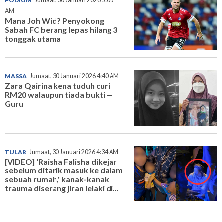
PODIUM
Jumaat, 30 Januari 2026 5:00
AM
Mana Joh Wid? Penyokong
Sabah FC berang lepas hilang 3
tonggak utama
MASSA
Jumaat, 30 Januari 2026 4:40 AM
Zara Qairina kena tuduh curi
RM20 walaupun tiada bukti —
Guru
TULAR
Jumaat, 30 Januari 2026 4:34 AM
[VIDEO] 'Raisha Falisha dikejar
sebelum ditarik masuk ke dalam
sebuah rumah,' kanak-kanak
trauma diserang jiran lelaki di...