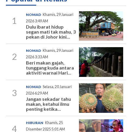
NOMAD
Khamis, 29 Januari
1
2026 3:49 AM
Dulu ibarat hidup
segan mati tak mahu, 3
pekan di Johor kini...
NOMAD
Khamis, 29 Januari
2
2026 3:33 AM
Beri makan gajah,
tunggang kuda antara
aktiviti warnai Hari...
NOMAD
Selasa, 20 Januari
3
2026 6:29 AM
Jangan sekadar tahu
makan, ketahui ilmu
penting ketika...
HIBURAN
Khamis, 25
4
Disember 2025 5:01 AM