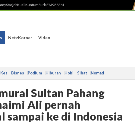
h
myStarjob
Kuali
Kuntum
SuriaFM
988FM
s
NetzKorner
Video
Kes
Bisnes
Podium
Hiburan
Hobi
Sihat
Nomad
 mural Sultan Pahang
aimi Ali pernah
l sampai ke di Indonesia