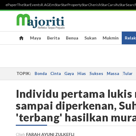
ePaper
TheStar
Events
R.AGE
mStar
StarProperty
StarCherish
StarCarsifu
StarSearc
Maya
Berita
Benua
Sukan
Mukmin
Relak
TOPIK:
Bonda
Cinta
Gaya
Hias
Sukses
Massa
Tular
Individu pertama lukis
sampai diperkenan, Suh
'terbang' hasilkan mura
Oleh
FARAH AYUNI ZULKEFLI