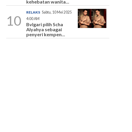
kehebatan wanita...
RELAKS
Sabtu, 10 Mei 2025
10
4:00 AM
Bvlgari pilih Scha
Alyahya sebagai
penyeri kempen...