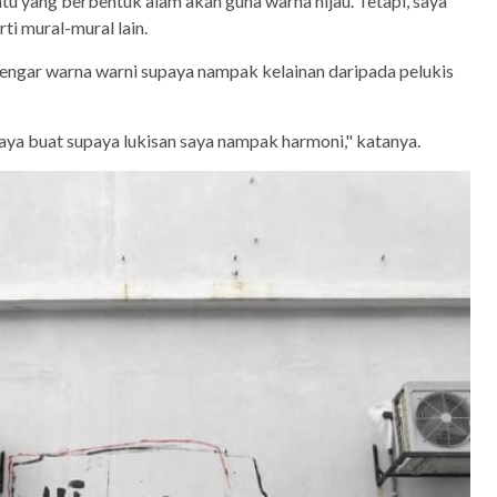
atu yang berbentuk alam akan guna warna hijau. Tetapi, saya
ti mural-mural lain.
engar warna warni supaya nampak kelainan daripada pelukis
ya buat supaya lukisan saya nampak harmoni," katanya.