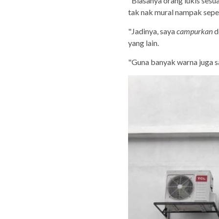
"Biasanya orang lukis sesu
tak nak mural nampak seper
"Jadinya, saya
campurkan
d
yang lain.
"Guna banyak warna juga sa