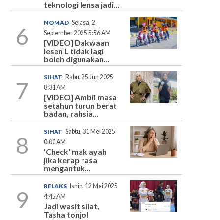
teknologi lensa jadi...
NOMAD
Selasa, 2
6
September 2025 5:56 AM
[VIDEO] Dakwaan
lesen L tidak lagi
boleh digunakan...
SIHAT
Rabu, 25 Jun 2025
7
8:31 AM
[VIDEO] Ambil masa
setahun turun berat
badan, rahsia...
SIHAT
Sabtu, 31 Mei 2025
8
0:00 AM
'Check' mak ayah
jika kerap rasa
mengantuk...
RELAKS
Isnin, 12 Mei 2025
9
4:45 AM
Jadi wasit silat,
Tasha tonjol