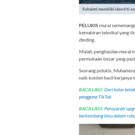
Suhaimi memiliki identiti s
PELUKIS
mural sememangn
kemahiran teknikal yang ti
dinding.
Malah, penghasilan mural 
permukaan besar yang past
Seorang pelukis, Muhammad
naik konten hasil kerjanya 
BACA LAGI:
Dari kelas bela
pengguna TikTok
BACA LAGI:
Pensyarah 'upgr
berkembang ilmu dalam robo