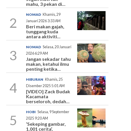
mahu, 3 pekan di...
NOMAD
Khamis, 29
2
Januari 2026 3:33 AM
Beri makan gajah,
tunggang kuda
antara aktiviti...
NOMAD
Selasa, 20 Januari
3
2026 6:29 AM
Jangan sekadar tahu
makan, ketahui ilmu
penting ketika...
HIBURAN
Khamis, 25
4
Disember 2025 5:01 AM
[VIDEO] Zack Budak
Kacamata
berseloroh, dedah...
HOBI
Selasa, 9 September
5
2025 9:20 AM
‘Sekeping gambar,
1,001 cerita’,