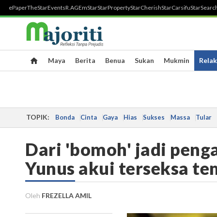
ePaper
TheStar
Events
R.AGE
mStar
StarProperty
StarCherish
StarCarsifu
StarSearc
Maya
Berita
Benua
Sukan
Mukmin
Relak
TOPIK:
Bonda
Cinta
Gaya
Hias
Sukses
Massa
Tular
Dari 'bomoh' jadi penga
Yunus akui terseksa t
Oleh
FREZELLA AMIL