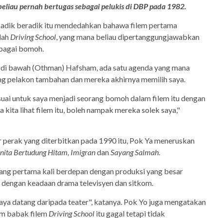
liau pernah bertugas sebagai pelukis di DBP pada 1982.
h adik beradik itu mendedahkan bahawa filem pertama
lah
Driving School
, yang mana beliau dipertanggungjawabkan
bagai bomoh.
t di bawah (Othman) Hafsham, ada satu agenda yang mana
g pelakon tambahan dan mereka akhirnya memilih saya.
sesuai untuk saya menjadi seorang bomoh dalam filem itu dengan
a kita lihat filem itu, boleh nampak mereka solek saya,"
ar perak yang diterbitkan pada 1990 itu, Pok Ya meneruskan
ita Bertudung Hitam, Imigran
dan
Sayang Salmah
.
 yang pertama kali berdepan dengan produksi yang besar
 dengan keadaan drama televisyen dan sitkom.
 saya datang daripada teater", katanya. Pok Yo juga mengatakan
m babak filem
Driving School
itu gagal tetapi tidak