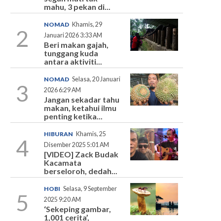
mahu, 3 pekan di...
NOMAD
Khamis, 29
2
Januari 2026 3:33 AM
Beri makan gajah,
tunggang kuda
antara aktiviti...
NOMAD
Selasa, 20 Januari
3
2026 6:29 AM
Jangan sekadar tahu
makan, ketahui ilmu
penting ketika...
HIBURAN
Khamis, 25
4
Disember 2025 5:01 AM
[VIDEO] Zack Budak
Kacamata
berseloroh, dedah...
HOBI
Selasa, 9 September
5
2025 9:20 AM
‘Sekeping gambar,
1,001 cerita’,