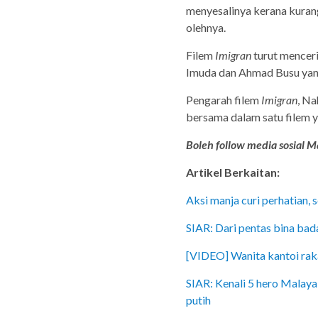
menyesalinya kerana kuran
olehnya.
Filem
Imigran
turut menceri
Imuda dan Ahmad Busu yan
Pengarah filem
Imigran
, N
bersama dalam satu filem 
Boleh follow media sosial Ma
Artikel Berkaitan:
Aksi manja curi perhatian, s
SIAR: Dari pentas bina bad
[VIDEO] Wanita kantoi rak
SIAR: Kenali 5 hero Malaya
putih