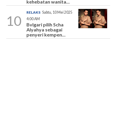
kehebatan wanita...
RELAKS
Sabtu, 10 Mei 2025
10
4:00 AM
Bvlgari pilih Scha
Alyahya sebagai
penyeri kempen...