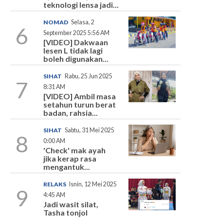
teknologi lensa jadi...
NOMAD
Selasa, 2
6
September 2025 5:56 AM
[VIDEO] Dakwaan
lesen L tidak lagi
boleh digunakan...
SIHAT
Rabu, 25 Jun 2025
7
8:31 AM
[VIDEO] Ambil masa
setahun turun berat
badan, rahsia...
SIHAT
Sabtu, 31 Mei 2025
8
0:00 AM
'Check' mak ayah
jika kerap rasa
mengantuk...
RELAKS
Isnin, 12 Mei 2025
9
4:45 AM
Jadi wasit silat,
Tasha tonjol