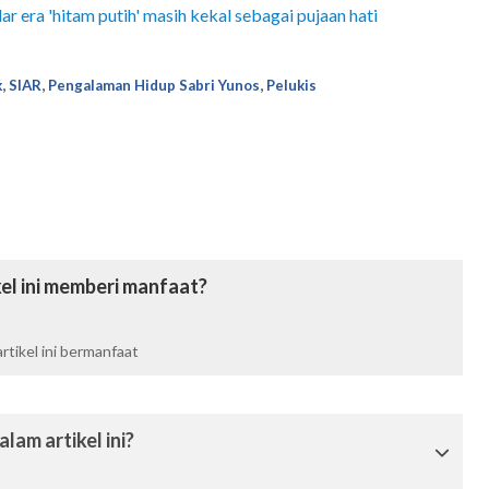
r era 'hitam putih' masih kekal sebagai pujaan hati
,
,
,
k
SIAR
Pengalaman Hidup Sabri Yunos
Pelukis
el ini memberi manfaat?
tikel ini bermanfaat
lam artikel ini?