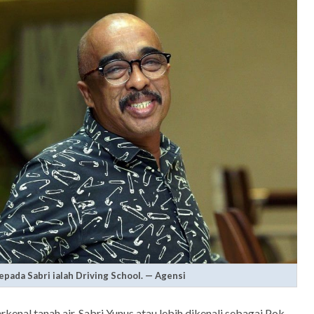
pada Sabri ialah Driving School. — Agensi
erkenal tanah air, Sabri Yunus atau lebih dikenali sebagai Pok