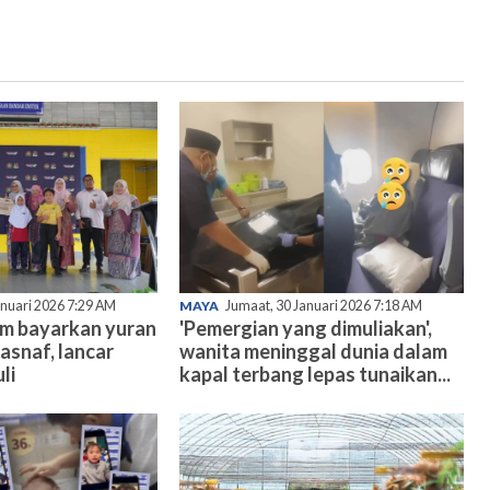
anuari 2026 7:29 AM
MAYA
Jumaat, 30 Januari 2026 7:18 AM
am bayarkan yuran
'Pemergian yang dimuliakan',
asnaf, lancar
wanita meninggal dunia dalam
li
kapal terbang lepas tunaikan...