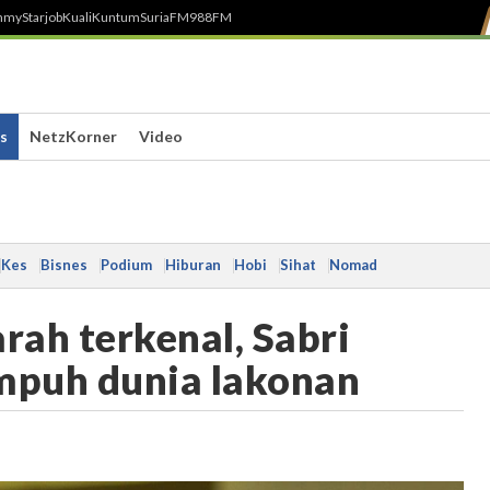
h
myStarjob
Kuali
Kuntum
SuriaFM
988FM
s
NetzKorner
Video
Kes
Bisnes
Podium
Hiburan
Hobi
Sihat
Nomad
rah terkenal, Sabri
empuh dunia lakonan