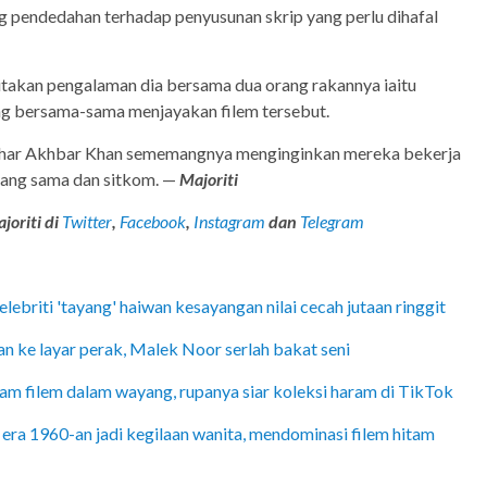
g pendedahan terhadap penyusunan skrip yang perlu dihafal
takan pengalaman dia bersama dua orang rakannya iaitu
g bersama-sama menjayakan filem tersebut.
ahar Akhbar Khan sememangnya menginginkan mereka bekerja
yang sama dan sitkom. —
Majoriti
joriti di
Twitter
,
Facebook
,
Instagram
dan
Telegram
elebriti 'tayang' haiwan kesayangan nilai cecah jutaan ringgit
an ke layar perak, Malek Noor serlah bakat seni
am filem dalam wayang, rupanya siar koleksi haram di TikTok
 era 1960-an jadi kegilaan wanita, mendominasi filem hitam