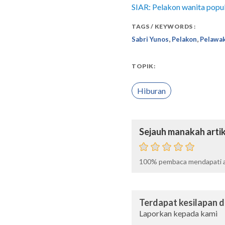
SIAR: Pelakon wanita popula
TAGS / KEYWORDS :
,
,
Sabri Yunos
Pelakon
Pelawa
TOPIK:
Hiburan
Sejauh manakah artik
100%
pembaca mendapati ar
Terdapat kesilapan da
Laporkan kepada kami