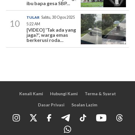
ibu bapa gesa SBP...
TULAR
Sabtu, 30 Ogos 2025
10
5:22 AM
[VIDEO] 'Tak ada yang
jaga?', warga emas
berkerusi roda...
Kenali Kami
Hubungi Kami
Terma & Syarat
Dasar Privasi
Soalan Lazim