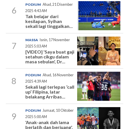
PODIUM
Ahad, 21 Disember
6
2025 4:43 AM
Tak belajar dari
kesilapan, Syihan
sekali lagi tinggalkan...
MASSA
Isnin, 17 November
7
2025 5:03 AM
[VIDEO] 'Saya buat gaji
setahun cikgu dalam
masa sebulan', Dr...
PODIUM
Ahad, 16 November
8
2025 4:39 AM
Sekali lagi terlepas ‘call
up’ Filipina, latar
belakang Arribas...
PODIUM
Jumaat, 10 Oktober
9
2025 5:00 AM
'Anak-anak dah lama
berlatih dan berjuang',