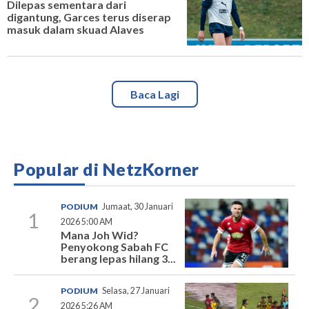
Dilepas sementara dari
digantung, Garces terus diserap
masuk dalam skuad Alaves
Baca Lagi
Popular di NetzKorner
PODIUM
Jumaat, 30 Januari
1
2026 5:00 AM
Mana Joh Wid?
Penyokong Sabah FC
berang lepas hilang 3...
PODIUM
Selasa, 27 Januari
2
2026 5:26 AM