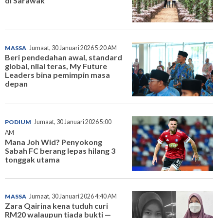
di Sarawak
MASSA
Jumaat, 30 Januari 2026 5:20 AM
Beri pendedahan awal, standard
global, nilai teras, My Future
Leaders bina pemimpin masa
depan
PODIUM
Jumaat, 30 Januari 2026 5:00
AM
Mana Joh Wid? Penyokong
Sabah FC berang lepas hilang 3
tonggak utama
MASSA
Jumaat, 30 Januari 2026 4:40 AM
Zara Qairina kena tuduh curi
RM20 walaupun tiada bukti —