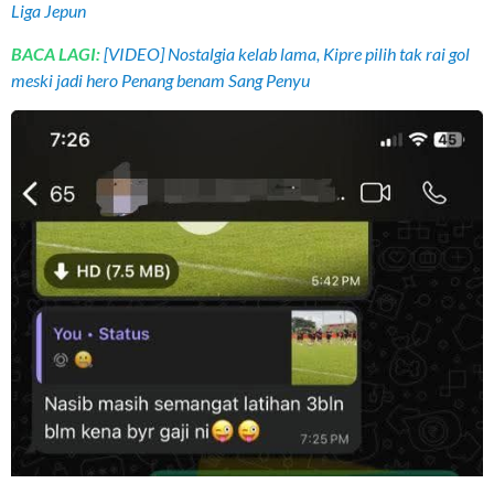
Liga Jepun
BACA LAGI:
[VIDEO] Nostalgia kelab lama, Kipre pilih tak rai gol
meski jadi hero Penang benam Sang Penyu