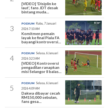
[VIDEO] 'Disiplin ke
laut', fans JDT desak
bintang muda...
PODIUM
Rabu, 7 Januari
3
2026 7:10 AM
Komitmen pemain
layak ke final Piala FA
bayangi kontroversi...
PODIUM
Selasa, 6 Januari
4
2026 3:23 AM
[VIDEO] Kontroversi
pengadilan ranapkan
misi Selangor II balas...
PODIUM
Selasa, 6 Januari
5
2026 4:09 AM
Dakwa dibayar cecah
RM150,000 sebulan,
fans gesa...