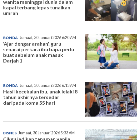
wanita meninggal dunia dalam
kapal terbang lepas tunaikan
umrah
BONDA
Jumaat, 30 Januari 2026 6:20 AM
'Ajar dengar arahan', guru
senarai perkara ibu bapa perlu
buat sebelum anak masuk
Darjah 1
BONDA
Jumaat, 30 Januari 2026 6:13 AM
Hasil kecekalan ibu, anak lelaki 8
tahun akhirnya tersedar
daripada koma 55 hari
BISNES
Jumaat, 30 Januari 2026 5:33 AM
Cikgu jadikan tanaman vanila