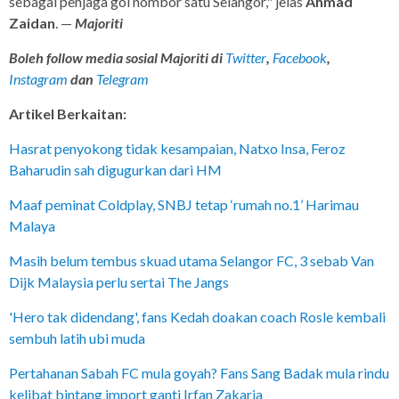
sebagai penjaga gol nombor satu Selangor," jelas
Ahmad
Zaidan
. —
Majoriti
Boleh follow media sosial Majoriti di
Twitter
,
Facebook
,
Instagram
dan
Telegram
Artikel Berkaitan:
Hasrat penyokong tidak kesampaian, Natxo Insa, Feroz
Baharudin sah digugurkan dari HM
Maaf peminat Coldplay, SNBJ tetap ‘rumah no.1’ Harimau
Malaya
Masih belum tembus skuad utama Selangor FC, 3 sebab Van
Dijk Malaysia perlu sertai The Jangs
'Hero tak didendang', fans Kedah doakan coach Rosle kembali
sembuh latih ubi muda
Pertahanan Sabah FC mula goyah? Fans Sang Badak mula rindu
kelibat bintang import ganti Irfan Zakaria