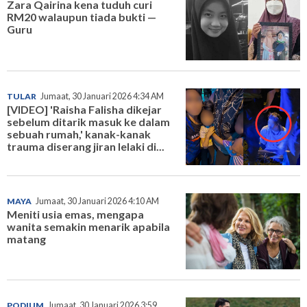
Zara Qairina kena tuduh curi
RM20 walaupun tiada bukti —
Guru
TULAR
Jumaat, 30 Januari 2026 4:34 AM
[VIDEO] 'Raisha Falisha dikejar
sebelum ditarik masuk ke dalam
sebuah rumah,' kanak-kanak
trauma diserang jiran lelaki di...
MAYA
Jumaat, 30 Januari 2026 4:10 AM
Meniti usia emas, mengapa
wanita semakin menarik apabila
matang
PODIUM
Jumaat, 30 Januari 2026 3:59