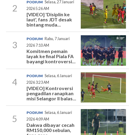
PODIUM
Selasa, 27 Januari
2
2026 5:26 AM
[VIDEO] 'Disiplin ke
laut', fans JDT desak
bintang muda...
PODIUM
Rabu, 7 Januari
3
2026 7:10 AM
Komitmen pemain
layak ke final Piala FA
bayangi kontroversi...
PODIUM
Selasa, 6 Januari
4
2026 3:23 AM
[VIDEO] Kontroversi
pengadilan ranapkan
misi Selangor II balas...
PODIUM
Selasa, 6 Januari
5
2026 4:09 AM
Dakwa dibayar cecah
RM150,000 sebulan,