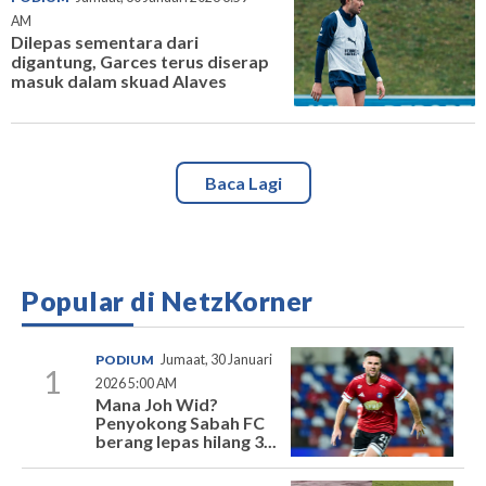
AM
Dilepas sementara dari
digantung, Garces terus diserap
masuk dalam skuad Alaves
Baca Lagi
Popular di NetzKorner
PODIUM
Jumaat, 30 Januari
1
2026 5:00 AM
Mana Joh Wid?
Penyokong Sabah FC
berang lepas hilang 3...