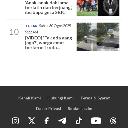
'Anak-anak dah lama
berlatih dan berjuang',
ibu bapa gesa SBP...
TULAR
Sabtu, 30 Ogos 2025
10
5:22 AM
[VIDEO] 'Tak ada yang
jaga?', warga emas
berkerusi roda...
Kenali Kami
Hubungi Kami
Terma & Syarat
Dasar Privasi
Soalan Lazim