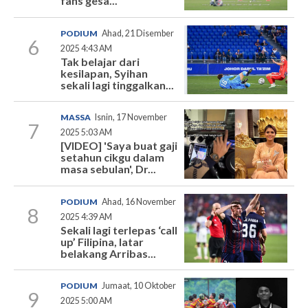
fans gesa...
PODIUM
Ahad, 21 Disember
6
2025 4:43 AM
Tak belajar dari
kesilapan, Syihan
sekali lagi tinggalkan...
MASSA
Isnin, 17 November
7
2025 5:03 AM
[VIDEO] 'Saya buat gaji
setahun cikgu dalam
masa sebulan', Dr...
PODIUM
Ahad, 16 November
8
2025 4:39 AM
Sekali lagi terlepas ‘call
up’ Filipina, latar
belakang Arribas...
PODIUM
Jumaat, 10 Oktober
9
2025 5:00 AM