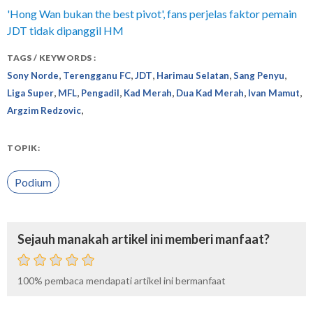
'Hong Wan bukan the best pivot', fans perjelas faktor pemain
JDT tidak dipanggil HM
TAGS / KEYWORDS :
,
,
,
,
,
Sony Norde
Terengganu FC
JDT
Harimau Selatan
Sang Penyu
,
,
,
,
,
,
Liga Super
MFL
Pengadil
Kad Merah
Dua Kad Merah
Ivan Mamut
,
Argzim Redzovic
TOPIK:
Podium
Sejauh manakah artikel ini memberi manfaat?
100%
pembaca mendapati artikel ini bermanfaat