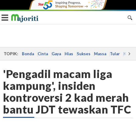
Toggle navigation
TOPIK:
Bonda
Cinta
Gaya
Hias
Sukses
Massa
Tular
Kes
'Pengadil macam liga
kampung', insiden
kontroversi 2 kad merah
bantu JDT tewaskan TFC