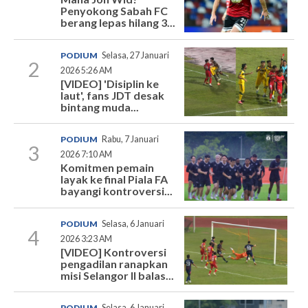
Penyokong Sabah FC
berang lepas hilang 3...
PODIUM
Selasa, 27 Januari
2
2026 5:26 AM
[VIDEO] 'Disiplin ke
laut', fans JDT desak
bintang muda...
PODIUM
Rabu, 7 Januari
3
2026 7:10 AM
Komitmen pemain
layak ke final Piala FA
bayangi kontroversi...
PODIUM
Selasa, 6 Januari
4
2026 3:23 AM
[VIDEO] Kontroversi
pengadilan ranapkan
misi Selangor II balas...
PODIUM
Selasa, 6 Januari