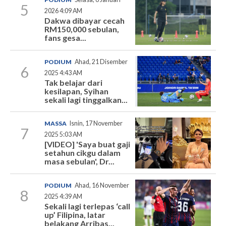
5
2026 4:09 AM
Dakwa dibayar cecah
RM150,000 sebulan,
fans gesa...
PODIUM
Ahad, 21 Disember
6
2025 4:43 AM
Tak belajar dari
kesilapan, Syihan
sekali lagi tinggalkan...
MASSA
Isnin, 17 November
7
2025 5:03 AM
[VIDEO] 'Saya buat gaji
setahun cikgu dalam
masa sebulan', Dr...
PODIUM
Ahad, 16 November
8
2025 4:39 AM
Sekali lagi terlepas ‘call
up’ Filipina, latar
belakang Arribas...