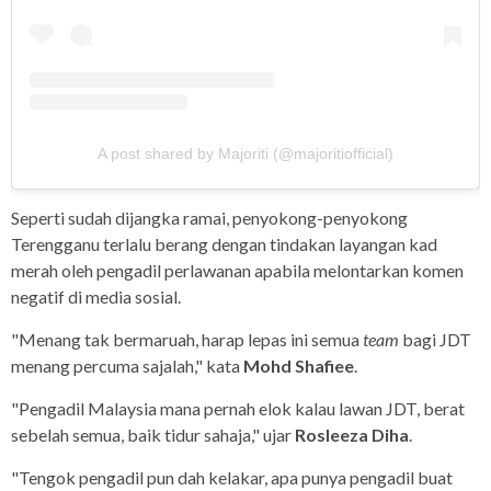
A post shared by Majoriti (@majoritiofficial)
Seperti sudah dijangka ramai, penyokong-penyokong
Terengganu terlalu berang dengan tindakan layangan kad
merah oleh pengadil perlawanan apabila melontarkan komen
negatif di media sosial.
"Menang tak bermaruah, harap lepas ini semua
team
bagi JDT
menang percuma sajalah," kata
Mohd Shafiee
.
"Pengadil Malaysia mana pernah elok kalau lawan JDT, berat
sebelah semua, baik tidur sahaja," ujar
Rosleeza Diha
.
"Tengok pengadil pun dah kelakar, apa punya pengadil buat