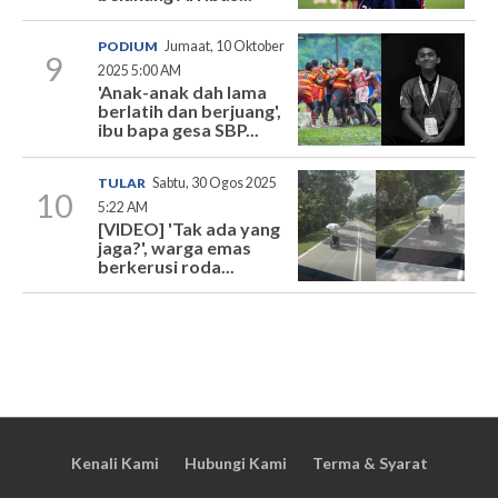
PODIUM
Jumaat, 10 Oktober
9
2025 5:00 AM
'Anak-anak dah lama
berlatih dan berjuang',
ibu bapa gesa SBP...
TULAR
Sabtu, 30 Ogos 2025
10
5:22 AM
[VIDEO] 'Tak ada yang
jaga?', warga emas
berkerusi roda...
Kenali Kami
Hubungi Kami
Terma & Syarat