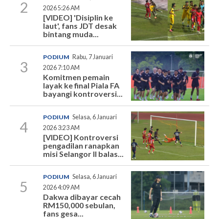
2
2026 5:26 AM
[VIDEO] 'Disiplin ke
laut', fans JDT desak
bintang muda...
PODIUM
Rabu, 7 Januari
3
2026 7:10 AM
Komitmen pemain
layak ke final Piala FA
bayangi kontroversi...
PODIUM
Selasa, 6 Januari
4
2026 3:23 AM
[VIDEO] Kontroversi
pengadilan ranapkan
misi Selangor II balas...
PODIUM
Selasa, 6 Januari
5
2026 4:09 AM
Dakwa dibayar cecah
RM150,000 sebulan,
fans gesa...