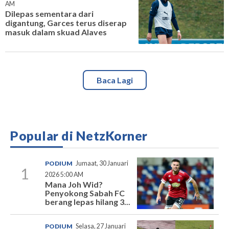
AM
Dilepas sementara dari
digantung, Garces terus diserap
masuk dalam skuad Alaves
Baca Lagi
Popular di NetzKorner
PODIUM
Jumaat, 30 Januari
1
2026 5:00 AM
Mana Joh Wid?
Penyokong Sabah FC
berang lepas hilang 3...
PODIUM
Selasa, 27 Januari