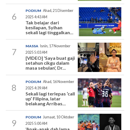
PODIUM
Ahad, 21 Disember
6
2025 4:43 AM
Tak belajar dari
kesilapan, Syihan
sekali lagi tinggalkan...
MASSA
Isnin, 17 November
7
2025 5:03 AM
[VIDEO] 'Saya buat gaji
setahun cikgu dalam
masa sebulan', Dr...
PODIUM
Ahad, 16 November
8
2025 4:39 AM
Sekali lagi terlepas ‘call
up’ Filipina, latar
belakang Arribas...
PODIUM
Jumaat, 10 Oktober
9
2025 5:00 AM
'Anak-anak dah lama