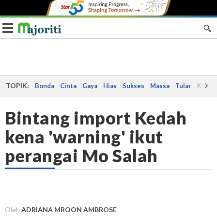
Toggle navigation
TOPIK:
Bonda
Cinta
Gaya
Hias
Sukses
Massa
Tular
Kes
Bintang import Kedah
kena 'warning' ikut
perangai Mo Salah
Oleh
ADRIANA MROON AMBROSE