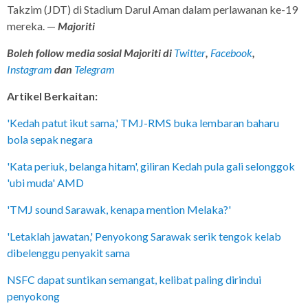
Takzim (JDT) di Stadium Darul Aman dalam perlawanan ke-19
mereka. —
Majoriti
Boleh follow media sosial Majoriti di
Twitter
,
Facebook
,
Instagram
dan
Telegram
Artikel Berkaitan:
'Kedah patut ikut sama,' TMJ-RMS buka lembaran baharu
bola sepak negara
'Kata periuk, belanga hitam', giliran Kedah pula gali selonggok
'ubi muda' AMD
'TMJ sound Sarawak, kenapa mention Melaka?'
'Letaklah jawatan,' Penyokong Sarawak serik tengok kelab
dibelenggu penyakit sama
NSFC dapat suntikan semangat, kelibat paling dirindui
penyokong