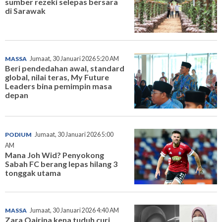
sumber rezeki selepas bersara
di Sarawak
MASSA
Jumaat, 30 Januari 2026 5:20 AM
Beri pendedahan awal, standard
global, nilai teras, My Future
Leaders bina pemimpin masa
depan
PODIUM
Jumaat, 30 Januari 2026 5:00
AM
Mana Joh Wid? Penyokong
Sabah FC berang lepas hilang 3
tonggak utama
MASSA
Jumaat, 30 Januari 2026 4:40 AM
Zara Qairina kena tuduh curi