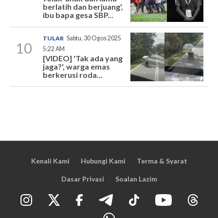
berlatih dan berjuang',
ibu bapa gesa SBP...
TULAR
Sabtu, 30 Ogos 2025
10
5:22 AM
[VIDEO] 'Tak ada yang
jaga?', warga emas
berkerusi roda...
Kenali Kami
Hubungi Kami
Terma & Syarat
Dasar Privasi
Soalan Lazim