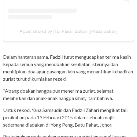
A post shared by Haji Fadzil Zahari (@fadzilzahari)
Dalam hantaran sama, Fadzil turut mengucapkan terima kasih
kepada semua yang mendoakan kesihatan isterinya dan
menitipkan doa agar pasangan lain yang menantikan kehadiran
zuriat turut dikurniakan rezeki.
"Abang doakan hangpa pun menerima zuriat, selamat
melahirkan dan anak-anak hangpa sihat," tambahnya.
Untuk rekod, Yana Samsudin dan Fadzil Zahari mengikat tali
penikahan pada 13 Februari 2015 dalam sebuah majlis
sederhana diadakan di Yong Peng, Batu Pahat, Johor.
Perkahwinan pada mulanya mencuri perhatian ramai kerana