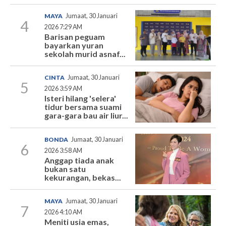
MAYA
Jumaat, 30 Januari
4
2026 7:29 AM
Barisan peguam
bayarkan yuran
sekolah murid asnaf...
CINTA
Jumaat, 30 Januari
5
2026 3:59 AM
Isteri hilang 'selera'
tidur bersama suami
gara-gara bau air liur...
BONDA
Jumaat, 30 Januari
6
2026 3:58 AM
Anggap tiada anak
bukan satu
kekurangan, bekas...
MAYA
Jumaat, 30 Januari
7
2026 4:10 AM
Meniti usia emas,