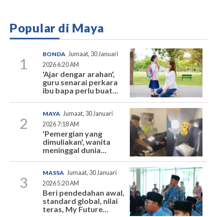
Popular di Maya
BONDA
Jumaat, 30 Januari
1
2026 6:20 AM
'Ajar dengar arahan',
guru senarai perkara
ibu bapa perlu buat...
MAYA
Jumaat, 30 Januari
2
2026 7:18 AM
'Pemergian yang
dimuliakan', wanita
meninggal dunia...
MASSA
Jumaat, 30 Januari
3
2026 5:20 AM
Beri pendedahan awal,
standard global, nilai
teras, My Future...