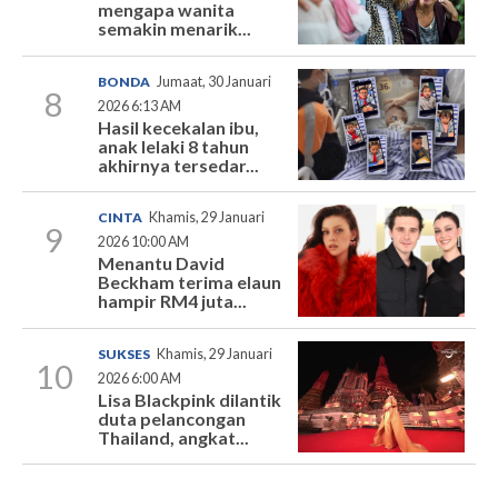
mengapa wanita
semakin menarik...
BONDA
Jumaat, 30 Januari
8
2026 6:13 AM
Hasil kecekalan ibu,
anak lelaki 8 tahun
akhirnya tersedar...
CINTA
Khamis, 29 Januari
9
2026 10:00 AM
Menantu David
Beckham terima elaun
hampir RM4 juta...
SUKSES
Khamis, 29 Januari
10
2026 6:00 AM
Lisa Blackpink dilantik
duta pelancongan
Thailand, angkat...