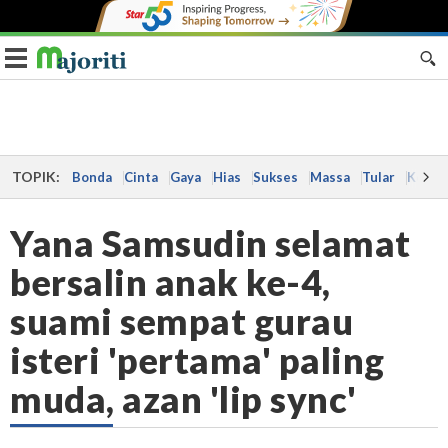
Toggle navigation
TOPIK:
Bonda
Cinta
Gaya
Hias
Sukses
Massa
Tular
Kes
Yana Samsudin selamat
bersalin anak ke-4,
suami sempat gurau
isteri 'pertama' paling
muda, azan 'lip sync'