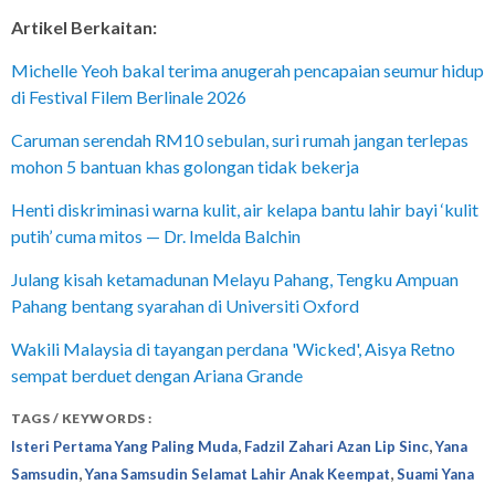
Artikel Berkaitan:
Michelle Yeoh bakal terima anugerah pencapaian seumur hidup
di Festival Filem Berlinale 2026
Caruman serendah RM10 sebulan, suri rumah jangan terlepas
mohon 5 bantuan khas golongan tidak bekerja
Henti diskriminasi warna kulit, air kelapa bantu lahir bayi ‘kulit
putih’ cuma mitos — Dr. Imelda Balchin
Julang kisah ketamadunan Melayu Pahang, Tengku Ampuan
Pahang bentang syarahan di Universiti Oxford
Wakili Malaysia di tayangan perdana 'Wicked', Aisya Retno
sempat berduet dengan Ariana Grande
TAGS / KEYWORDS :
,
,
Isteri Pertama Yang Paling Muda
Fadzil Zahari Azan Lip Sinc
Yana
,
,
Samsudin
Yana Samsudin Selamat Lahir Anak Keempat
Suami Yana