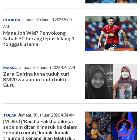
PODIUM
Jumaat, 30 Januari 2026 5:00
AM
Mana Joh Wid? Penyokong
Sabah FC berang lepas hilang 3
tonggak utama
MASSA
Jumaat, 30 Januari 2026 4:40 AM
Zara Qairina kena tuduh curi
RM20 walaupun tiada bukti —
Guru
TULAR
Jumaat, 30 Januari 2026 4:34 AM
[VIDEO] 'Raisha Falisha dikejar
sebelum ditarik masuk ke dalam
sebuah rumah,' kanak-kanak
trauma diserang jiran lelaki di...