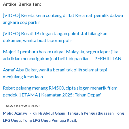
Artikel Berkaitan:
[VIDEO] Kereta kena conteng di flat Keramat, pemilik dakwa
angkara cop parkir
[VIDEO] Bos di JB ringan tangan pukul staf hilangkan
dokumen, wanita buat laporan polis
Majoriti pemburu haram rakyat Malaysia, segera lapor jika
ada iklan mencurigakan jual beli hidupan liar — PERHILITAN
Asma' Abu Bakar, wanita berani tak pilih selamat tapi
menjulang kesetiaan
Rebut peluang menang RM500, cipta slogan menarik filem
pendek 'JETAMA | Kaamatan 2025: Tahun Depan'
TAGS / KEYWORDS :
,
Mohd Azmawi Fikri Hj Abdul Ghani
Tangguh Penguatkuasaan Tong
,
,
LPG Ungu
Tong LPG Ungu Peniaga Kecil