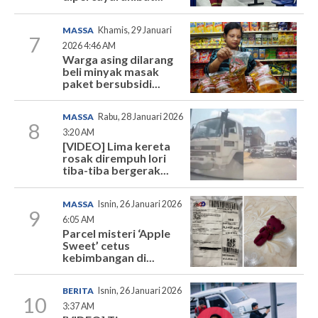
MASSA
Khamis, 29 Januari
7
2026 4:46 AM
Warga asing dilarang
beli minyak masak
paket bersubsidi...
MASSA
Rabu, 28 Januari 2026
8
3:20 AM
[VIDEO] Lima kereta
rosak dirempuh lori
tiba-tiba bergerak...
MASSA
Isnin, 26 Januari 2026
9
6:05 AM
Parcel misteri ‘Apple
Sweet’ cetus
kebimbangan di...
BERITA
Isnin, 26 Januari 2026
10
3:37 AM