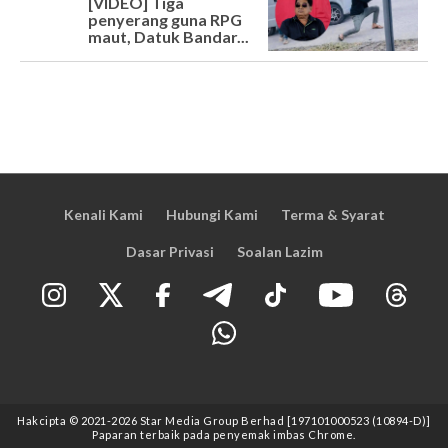
[VIDEO] Tiga
penyerang guna RPG
maut, Datuk Bandar...
Kenali Kami
Hubungi Kami
Terma & Syarat
Dasar Privasi
Soalan Lazim
Hakcipta © 2021
-2026
Star Media Group Berhad [197101000523 (10894-D)]
Paparan terbaik pada penyemak imbas Chrome.