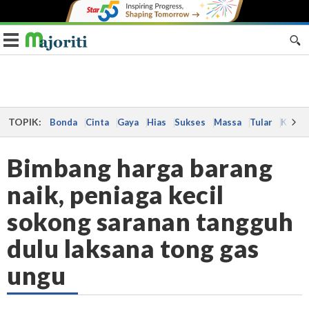
Toggle navigation
TOPIK:
Bonda
Cinta
Gaya
Hias
Sukses
Massa
Tular
Kes
Bimbang harga barang
naik, peniaga kecil
sokong saranan tangguh
dulu laksana tong gas
ungu