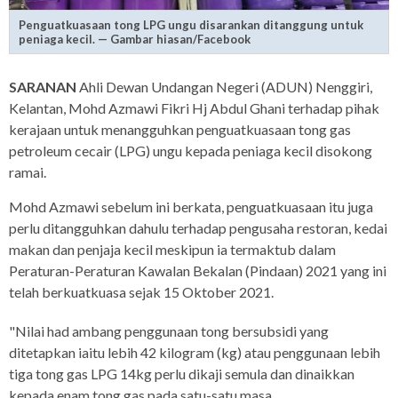
Penguatkuasaan tong LPG ungu disarankan ditanggung untuk
peniaga kecil. — Gambar hiasan/Facebook
SARANAN
Ahli Dewan Undangan Negeri (ADUN) Nenggiri,
Kelantan, Mohd Azmawi Fikri Hj Abdul Ghani terhadap pihak
kerajaan untuk menangguhkan penguatkuasaan tong gas
petroleum cecair (LPG) ungu kepada peniaga kecil disokong
ramai.
Mohd Azmawi sebelum ini berkata, penguatkuasaan itu juga
perlu ditangguhkan dahulu terhadap pengusaha restoran, kedai
makan dan penjaja kecil meskipun ia termaktub dalam
Peraturan-Peraturan Kawalan Bekalan (Pindaan) 2021 yang ini
telah berkuatkuasa sejak 15 Oktober 2021.
"Nilai had ambang penggunaan tong bersubsidi yang
ditetapkan iaitu lebih 42 kilogram (kg) atau penggunaan lebih
tiga tong gas LPG 14kg perlu dikaji semula dan dinaikkan
kepada enam tong gas pada satu-satu masa.