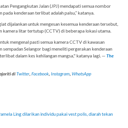
batan Pengangkutan Jalan (JPJ) mendapati semua nombor
 pada kenderaan terlibat adalah palsu,” katanya.
 giat dijalankan untuk mengesan kesemua kenderaan tersebut,
 kamera litar tertutup (CCTV) di beberapa lokasi utama.
 untuk mengenal pasti semua kamera CCTV di kawasan
an sempadan Selangor bagi meneliti pergerakan kenderaan
erlibat dalam kes kehilangan mangsa," katanya lagi. —
The
joriti di
Twitter
,
Facebook
,
Instagram
,
WhatsApp
ela Ling dilarikan individu pakai vest polis, diarah tekan