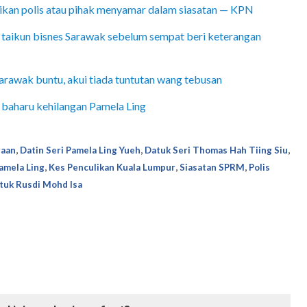
ikan polis atau pihak menyamar dalam siasatan — KPN
eri taikun bisnes Sarawak sebelum sempat beri keterangan
 Sarawak buntu, akui tiada tuntutan wang tebusan
 baharu kehilangan Pamela Ling
,
,
,
gaan
Datin Seri Pamela Ling Yueh
Datuk Seri Thomas Hah Tiing Siu
,
,
,
amela Ling
Kes Penculikan Kuala Lumpur
Siasatan SPRM
Polis
tuk Rusdi Mohd Isa