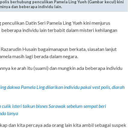
 polis berhubung penculikan Pamela Ling Yueh (Gambar kecul) kini
nya dan beberapa individu lain.
 penculikan Datin Seri Pamela Ling Yueh kini menjurus
eberapa individu lain terbabit dalam misteri kehilangan
i Razarudin Husain bagaimanapun berkata, siasatan lanjut
amela masih lagi berada dalam negara.
nnya ke arah itu (suami) dan mungkin ada beberapa individu
ng dakwa Pamela Ling dilarikan individu pakai vest polis, diarah
a culik isteri taikun bisnes Sarawak sebelum sempat beri
nda tanya
kap dan kita percaya ada orang lain kita ambil sebagai suspek