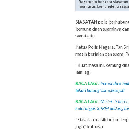
Razarudin berkata siasatan
menjurus kemungkinan suami
SIASATAN
polis berhubung
kemungkinan suaminya dan b
wanita itu.
Ketua Polis Negara, Tan Sr
masih berjalan dan suami P
"Buat masa ini, kemungkina
lain lagi.
BACA LAGI :
Pemandu e-haili
tekan butang 'complete job'
BACA LAGI :
Misteri 3 keret
keterangan SPRM undang ta
"Siasatan masih belum leng
juga," katanya.