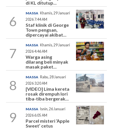
di KL ditutup...
MASSA
Khamis, 29 Januari
6
2026 7:44 AM
Staf klinik di George
Town pengsan,
dipercayai akibat...
MASSA
Khamis, 29 Januari
7
2026 4:46 AM
Warga asing
dilarang beli minyak
masak paket...
MASSA
Rabu, 28 Januari
8
2026 3:20 AM
[VIDEO] Lima kereta
rosak dirempuh lori
tiba-tiba bergerak...
MASSA
Isnin, 26 Januari
9
2026 6:05 AM
Parcel misteri ‘Apple
Sweet’ cetus