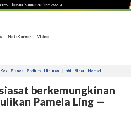
h
myStarjob
Kuali
Kuntum
SuriaFM
988FM
s
NetzKorner
Video
Kes
Bisnes
Podium
Hiburan
Hobi
Sihat
Nomad
isiasat berkemungkinan
culikan Pamela Ling —