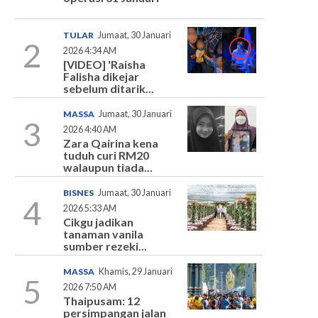
TULAR
Jumaat, 30 Januari
2
2026 4:34 AM
[VIDEO] 'Raisha
Falisha dikejar
sebelum ditarik...
MASSA
Jumaat, 30 Januari
3
2026 4:40 AM
Zara Qairina kena
tuduh curi RM20
walaupun tiada...
BISNES
Jumaat, 30 Januari
4
2026 5:33 AM
Cikgu jadikan
tanaman vanila
sumber rezeki...
MASSA
Khamis, 29 Januari
5
2026 7:50 AM
Thaipusam: 12
persimpangan jalan