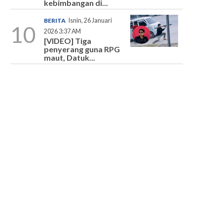
kebimbangan di...
BERITA
Isnin, 26 Januari
10
2026 3:37 AM
[VIDEO] Tiga
penyerang guna RPG
maut, Datuk...