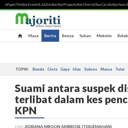
ePaper
TheStar
Events
R.AGE
mStar
StarProperty
StarCherish
StarCarsifu
StarSearc
Maya
Berita
Benua
Sukan
Mukmin
Relak
TOPIK:
Bonda
Cinta
Gaya
Hias
Sukses
Massa
Tular
Suami antara suspek d
terlibat dalam kes pen
KPN
Oleh
ADRIANA MROON AMBROSE (TERJEMAHAN)