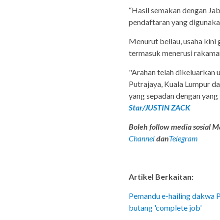
“Hasil semakan dengan Ja
pendaftaran yang digunakan
Menurut beliau, usaha kini
termasuk menerusi rakaman
"Arahan telah dikeluarkan
Putrajaya, Kuala Lumpur d
yang sepadan dengan yang t
Star/JUSTIN ZACK
Boleh follow media sosial Ma
Channel
dan
Telegram
Artikel Berkaitan:
Pemandu e-hailing dakwa Pam
butang 'complete job'