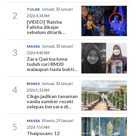
TULAR
Jumaat, 30 Januari
2
2026 4:34 AM
[VIDEO] 'Raisha
Falisha dikejar
sebelum ditarik...
MASSA
Jumaat, 30 Januari
3
2026 4:40 AM
Zara Qairina kena
tuduh curi RM20
walaupun tiada bukti...
BISNES
Jumaat, 30 Januari
4
2026 5:33 AM
Cikgu jadikan tanaman
vanila sumber rezeki
selepas bersara di...
MASSA
Khamis, 29 Januari
5
2026 7:50 AM
Thaipusam: 12