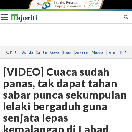
Toggle navigation
TOPIK:
Bonda
Cinta
Gaya
Hias
Sukses
Massa
Tular
Kes
[VIDEO] Cuaca sudah
panas, tak dapat tahan
sabar punca sekumpulan
lelaki bergaduh guna
senjata lepas
kemalangan di Lahad