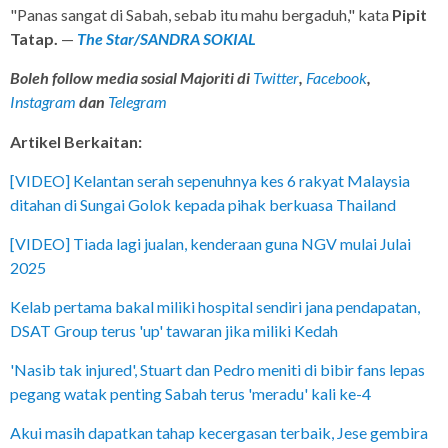
"Panas sangat di Sabah, sebab itu mahu bergaduh," kata
Pipit
Tatap.
—
The Star/SANDRA SOKIAL
Boleh follow media sosial Majoriti di
Twitter
,
Facebook
,
Instagram
dan
Telegram
Artikel Berkaitan:
[VIDEO] Kelantan serah sepenuhnya kes 6 rakyat Malaysia
ditahan di Sungai Golok kepada pihak berkuasa Thailand
[VIDEO] Tiada lagi jualan, kenderaan guna NGV mulai Julai
2025
Kelab pertama bakal miliki hospital sendiri jana pendapatan,
DSAT Group terus 'up' tawaran jika miliki Kedah
'Nasib tak injured', Stuart dan Pedro meniti di bibir fans lepas
pegang watak penting Sabah terus 'meradu' kali ke-4
Akui masih dapatkan tahap kecergasan terbaik, Jese gembira