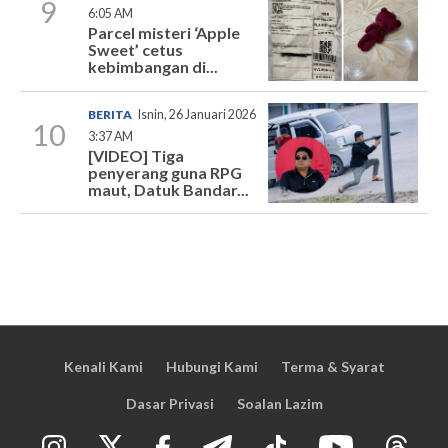
9
6:05 AM
Parcel misteri ‘Apple
Sweet’ cetus
kebimbangan di...
BERITA
Isnin, 26 Januari 2026
10
3:37 AM
[VIDEO] Tiga
penyerang guna RPG
maut, Datuk Bandar...
Kenali Kami
Hubungi Kami
Terma & Syarat
Dasar Privasi
Soalan Lazim