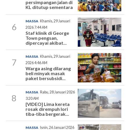
persimpangan jalan di
KL ditutup sementara
MASSA
Khamis, 29 Januari
6
2026 7:44 AM
Staf klinik di George
Town pengsan,
dipercayai akibat...
MASSA
Khamis, 29 Januari
7
2026 4:46 AM
Warga asing dilarang
beli minyak masak
paket bersubsidi...
MASSA
Rabu, 28 Januari 2026
8
3:20 AM
[VIDEO] Lima kereta
rosak dirempuh lori
tiba-tiba bergerak...
MASSA
Isnin, 26 Januari 2026