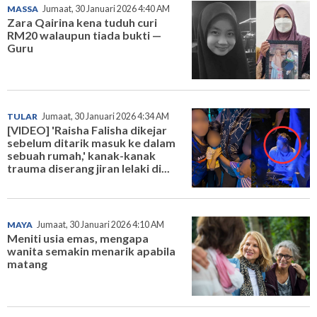
MASSA
Jumaat, 30 Januari 2026 4:40 AM
Zara Qairina kena tuduh curi
RM20 walaupun tiada bukti —
Guru
TULAR
Jumaat, 30 Januari 2026 4:34 AM
[VIDEO] 'Raisha Falisha dikejar
sebelum ditarik masuk ke dalam
sebuah rumah,' kanak-kanak
trauma diserang jiran lelaki di...
MAYA
Jumaat, 30 Januari 2026 4:10 AM
Meniti usia emas, mengapa
wanita semakin menarik apabila
matang