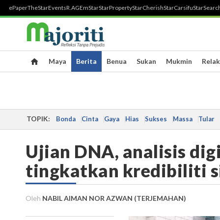
ePaper
TheStar
Events
R.AGE
mStar
StarProperty
StarCherish
StarCarsifu
StarSearc
Maya
Berita
Benua
Sukan
Mukmin
Relak
TOPIK:
Bonda
Cinta
Gaya
Hias
Sukses
Massa
Tular
Ujian DNA, analisis di
tingkatkan kredibiliti
Oleh
NABIL AIMAN NOR AZWAN (TERJEMAHAN)