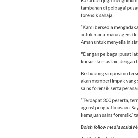
Razarudin juga mengumumk
tambahan di pelbagai pusat 
forensik sahaja.
“Kami bersedia mengadaka
untuk mana-mana agensi ke
Aman untuk menyelia inisiati
"Dengan pelbagai pusat la
kursus-kursus lain dengan 
Berhubung simposium ters
akan memberi impak yang 
sains forensik serta pera
“Terdapat 300 peserta, te
agensi penguatkuasaan. S
kemajuan sains forensik,”
Boleh follow media sosial Ma