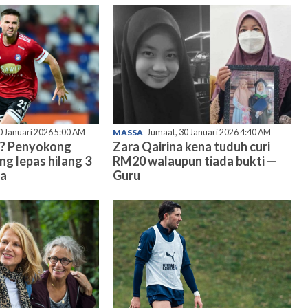
0 Januari 2026 5:00 AM
MASSA
Jumaat, 30 Januari 2026 4:40 AM
? Penyokong
Zara Qairina kena tuduh curi
ng lepas hilang 3
RM20 walaupun tiada bukti —
ma
Guru