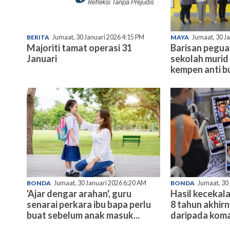
BERITA
Jumaat, 30 Januari 2026 4:15 PM
MAYA
Jumaat, 30 J
Majoriti tamat operasi 31
Barisan pegu
Januari
sekolah murid 
kempen anti bu
BONDA
Jumaat, 30 Januari 2026 6:20 AM
BONDA
Jumaat, 30
'Ajar dengar arahan', guru
Hasil kecekala
senarai perkara ibu bapa perlu
8 tahun akhir
buat sebelum anak masuk...
daripada koma