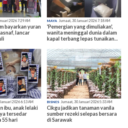
anuari 2026 7:29 AM
MAYA
Jumaat, 30 Januari 2026 7:18 AM
am bayarkan yuran
'Pemergian yang dimuliakan',
asnaf, lancar
wanita meninggal dunia dalam
li
kapal terbang lepas tunaikan...
 Januari 2026 6:13 AM
BISNES
Jumaat, 30 Januari 2026 5:33 AM
n ibu, anak lelaki
Cikgu jadikan tanaman vanila
nya tersedar
sumber rezeki selepas bersara
 55 hari
di Sarawak