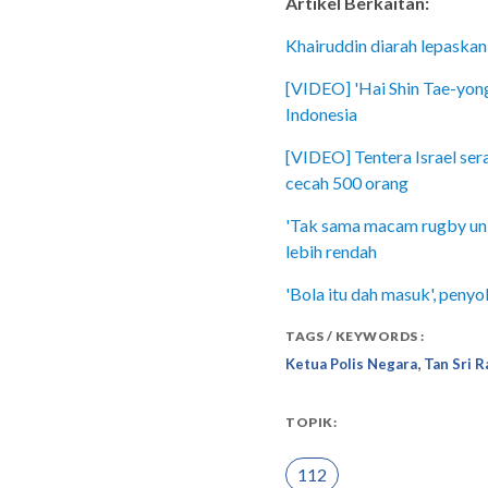
Artikel Berkaitan:
Khairuddin diarah lepaska
[VIDEO] 'Hai Shin Tae-yong
Indonesia
[VIDEO] Tentera Israel ser
cecah 500 orang
'Tak sama macam rugby unio
lebih rendah
'Bola itu dah masuk', peny
TAGS / KEYWORDS :
,
Ketua Polis Negara
Tan Sri 
TOPIK:
112