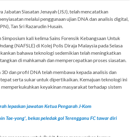
Jabatan Siasatan Jenayah (JSJ), telah mencatatkan
enyiasatan melalui penggunaan ujian DNA dan analisis digital,
PN), Tan Sri Razarudin Husain.
 Simposium kali kelima Sains Forensik Kebangsaan Untuk
ang (NAFSLE) di Kolej Polis Diraja Malaysia pada Selasa
kankan bahawa teknologi sedemikian telah meningkatkan
bentangkan di mahkamah dan mempercepatkan proses siasatan.
n 3D dan profil DNA telah membawa kepada analisis dan
 tepat serta sukar untuk dipertikaikan. Kemajuan teknologi ini
n memperkukuhkan keyakinan masyarakat terhadap sistem
arah lepaskan jawatan Ketua Pengarah J-Kom
hin Tae-yong', bekas peledak gol Terengganu FC tawar diri