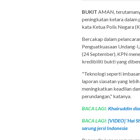
BUKIT
AMAN, terutamanya 
peningkatan ketara dalam p
kata Ketua Polis Negara (K
Bercakap dalam pelancaran
Penguatkuasaan Undang-Und
(24 September), KPN mene
kredibiliti bukti yang di
"Teknologi seperti imbasa
laporan siasatan yang lebih
meningkatkan keadilan da
perundangan," katanya.
BACA LAGI:
Khairuddin di
BACA LAGI:
[VIDEO] 'Hai S
sarung jersi Indonesia