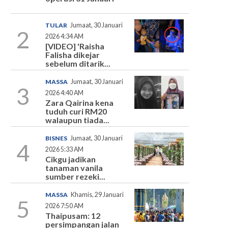
TULAR
Jumaat, 30 Januari
2
2026 4:34 AM
[VIDEO] 'Raisha
Falisha dikejar
sebelum ditarik...
MASSA
Jumaat, 30 Januari
3
2026 4:40 AM
Zara Qairina kena
tuduh curi RM20
walaupun tiada...
BISNES
Jumaat, 30 Januari
4
2026 5:33 AM
Cikgu jadikan
tanaman vanila
sumber rezeki...
MASSA
Khamis, 29 Januari
5
2026 7:50 AM
Thaipusam: 12
persimpangan jalan