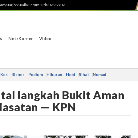
h
myStarjob
Kuali
Kuntum
SuriaFM
988FM
s
NetzKorner
Video
Kes
Bisnes
Podium
Hiburan
Hobi
Sihat
Nomad
gital langkah Bukit Aman
 siasatan — KPN