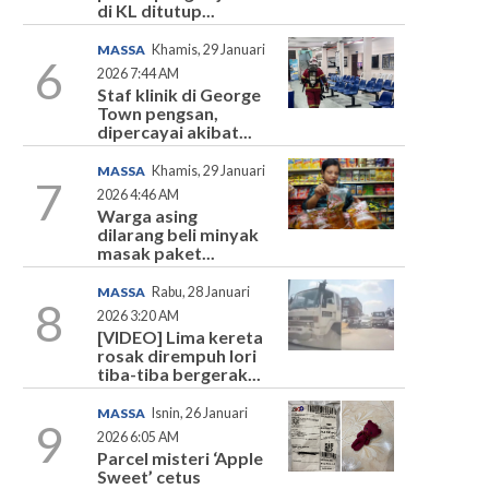
di KL ditutup...
MASSA
Khamis, 29 Januari
6
2026 7:44 AM
Staf klinik di George
Town pengsan,
dipercayai akibat...
MASSA
Khamis, 29 Januari
7
2026 4:46 AM
Warga asing
dilarang beli minyak
masak paket...
MASSA
Rabu, 28 Januari
8
2026 3:20 AM
[VIDEO] Lima kereta
rosak dirempuh lori
tiba-tiba bergerak...
MASSA
Isnin, 26 Januari
9
2026 6:05 AM
Parcel misteri ‘Apple
Sweet’ cetus