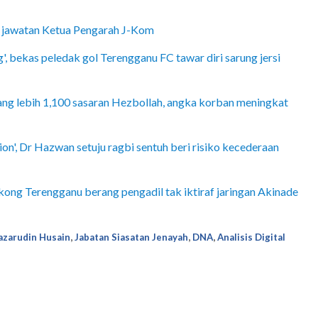
n jawatan Ketua Pengarah J-Kom
', bekas peledak gol Terengganu FC tawar diri sarung jersi
ang lebih 1,100 sasaran Hezbollah, angka korban meningkat
n', Dr Hazwan setuju ragbi sentuh beri risiko kecederaan
okong Terengganu berang pengadil tak iktiraf jaringan Akinade
,
,
,
Razarudin Husain
Jabatan Siasatan Jenayah
DNA
Analisis Digital