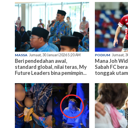
MASSA
Jumaat, 30 Januari 2026 5:20 AM
PODIUM
Jumaat, 3
Beri pendedahan awal,
Mana Joh Wid
standard global, nilai teras, My
Sabah FC bera
Future Leaders bina pemimpin...
tonggak uta