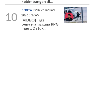
kebimbangan di...
BERITA
Isnin, 26 Januari
10
2026 3:37 AM
[VIDEO] Tiga
penyerang guna RPG
maut, Datuk...