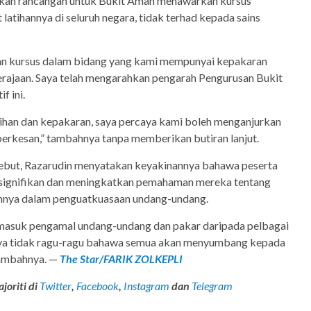
an rancangan untuk Bukit Aman menawarkan kursus
latihannya di seluruh negara, tidak terhad kepada sains
n kursus dalam bidang yang kami mempunyai kepakaran
rajaan. Saya telah mengarahkan pengarah Pengurusan Bukit
f ini.
tihan dan kepakaran, saya percaya kami boleh menganjurkan
berkesan,” tambahnya tanpa memberikan butiran lanjut.
ebut, Razarudin menyatakan keyakinannya bahawa peserta
signifikan dan meningkatkan pemahaman mereka tentang
nannya dalam penguatkuasaan undang-undang.
rmasuk pengamal undang-undang dan pakar daripada pelbagai
aya tidak ragu-ragu bahawa semua akan menyumbang kepada
 tambahnya. —
T
he Star/
FARIK ZOLKEPLI
joriti di
Twitter
,
Facebook
,
Instagram
dan
Telegram