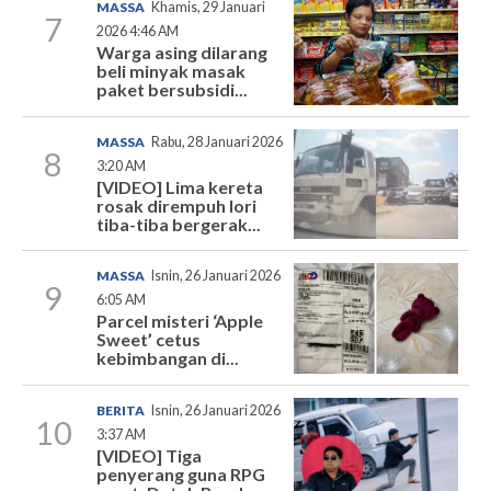
MASSA
Khamis, 29 Januari
7
2026 4:46 AM
Warga asing dilarang
beli minyak masak
paket bersubsidi...
MASSA
Rabu, 28 Januari 2026
8
3:20 AM
[VIDEO] Lima kereta
rosak dirempuh lori
tiba-tiba bergerak...
MASSA
Isnin, 26 Januari 2026
9
6:05 AM
Parcel misteri ‘Apple
Sweet’ cetus
kebimbangan di...
BERITA
Isnin, 26 Januari 2026
10
3:37 AM
[VIDEO] Tiga
penyerang guna RPG