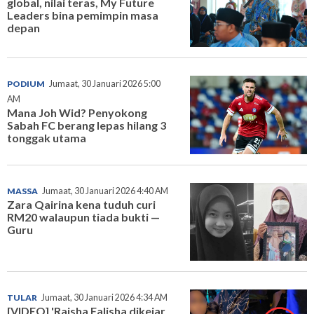
global, nilai teras, My Future
Leaders bina pemimpin masa
depan
PODIUM
Jumaat, 30 Januari 2026 5:00
AM
Mana Joh Wid? Penyokong
Sabah FC berang lepas hilang 3
tonggak utama
MASSA
Jumaat, 30 Januari 2026 4:40 AM
Zara Qairina kena tuduh curi
RM20 walaupun tiada bukti —
Guru
TULAR
Jumaat, 30 Januari 2026 4:34 AM
[VIDEO] 'Raisha Falisha dikejar