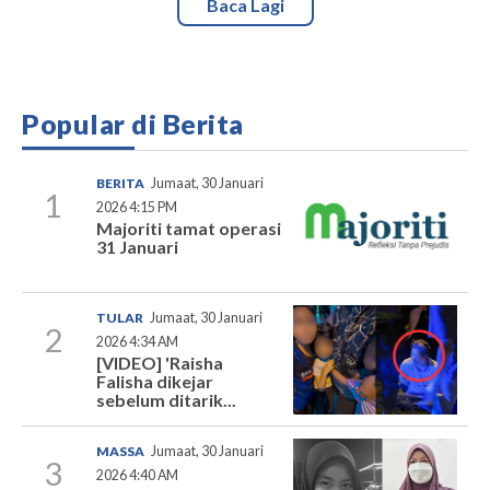
Baca Lagi
Popular di Berita
BERITA
Jumaat, 30 Januari
1
2026 4:15 PM
Majoriti tamat operasi
31 Januari
TULAR
Jumaat, 30 Januari
2
2026 4:34 AM
[VIDEO] 'Raisha
Falisha dikejar
sebelum ditarik...
MASSA
Jumaat, 30 Januari
3
2026 4:40 AM