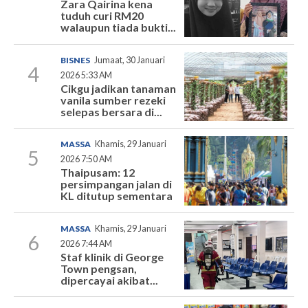
Zara Qairina kena
tuduh curi RM20
walaupun tiada bukti...
BISNES
Jumaat, 30 Januari
4
2026 5:33 AM
Cikgu jadikan tanaman
vanila sumber rezeki
selepas bersara di...
MASSA
Khamis, 29 Januari
5
2026 7:50 AM
Thaipusam: 12
persimpangan jalan di
KL ditutup sementara
MASSA
Khamis, 29 Januari
6
2026 7:44 AM
Staf klinik di George
Town pengsan,
dipercayai akibat...