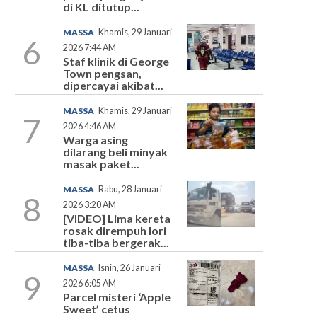
di KL ditutup...
MASSA
Khamis, 29 Januari
6
2026 7:44 AM
Staf klinik di George
Town pengsan,
dipercayai akibat...
MASSA
Khamis, 29 Januari
7
2026 4:46 AM
Warga asing
dilarang beli minyak
masak paket...
MASSA
Rabu, 28 Januari
8
2026 3:20 AM
[VIDEO] Lima kereta
rosak dirempuh lori
tiba-tiba bergerak...
MASSA
Isnin, 26 Januari
9
2026 6:05 AM
Parcel misteri ‘Apple
Sweet’ cetus