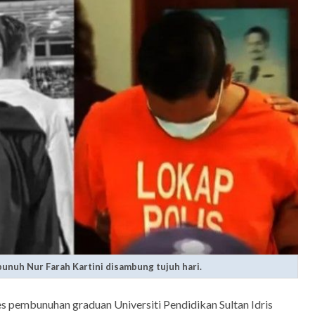
nuh Nur Farah Kartini disambung tujuh hari.
 pembunuhan graduan Universiti Pendidikan Sultan Idris