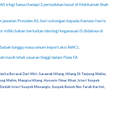
AS iringi Sanusi hadapi 2 pertuduhan hasut di Mahkamah Shah
han jawatan Presiden AS, beri sokongan kepada Kamala Harris
r miliki bahan berkaitan ideologi keganasan IS didakwa di
r, Sabah tunggu masa umum import aksi AWCL
ah masih letak sasaran tinggi dalam Piala FA
,
,
,
anita Berasal Dari Miri
Sarawak Hilang
Hilang Di Tanjung Malim
,
,
,
ung Malim
Mangsa Hilang
Hussein Omar Khan
Isteri Suspek
,
,
Dedah Isteri Suspek Menangis
Suspek Bunuh Nur Farah Kartini