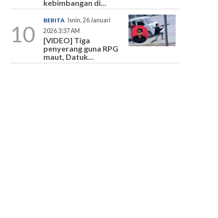
kebimbangan di...
BERITA
Isnin, 26 Januari
10
2026 3:37 AM
[VIDEO] Tiga
penyerang guna RPG
maut, Datuk...