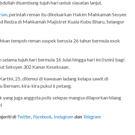
bdullah disambung tujuh hari untuk siasatan lanjut.
rian
, perintah reman itu dikeluarkan Hakim Mahkamah Sesyen
Redza di Mahkamah Majistret Kuala Kubu Bharu, Selangor
hkan tempoh reman suspek berusia 26 tahun bermula esok
selama tujuh hari bermula 16 Julai hingga hari ini (Isnin) bagi
ut Seksyen 302 Kanun Keseksaan.
 Kartini, 25, ditemui di kawasan ladang kelapa sawit di
 Bernam, kira-kira pukul 6 petang.
k yang juga anggota polis selepas mangsa dilaporkan hilang
i
joriti di
Twitter
,
Facebook
,
Instagram
dan
Telegram