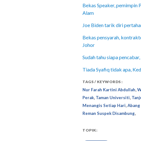
Bekas Speaker, pemimpin P
Alam
Joe Biden tarik diri perta
Bekas pensyarah, kontrakto
Johor
Sudah tahu siapa pencaba
Tiada Syafiq tidak apa, Ked
TAGS / KEYWORDS :
,
Nur Farah Kartini Abdullah
W
,
,
Perak
Taman Universiti
Tanj
,
Menangis Setiap Hari
Abang 
,
Reman Suspek Disambung
TOPIK: