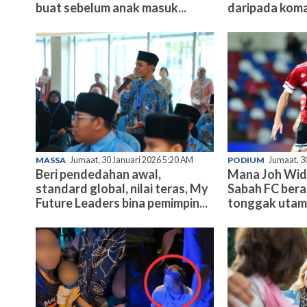
buat sebelum anak masuk...
daripada koma
MASSA
Jumaat, 30 Januari 2026 5:20 AM
PODIUM
Jumaat, 3
Beri pendedahan awal,
Mana Joh Wid
standard global, nilai teras, My
Sabah FC bera
Future Leaders bina pemimpin...
tonggak uta