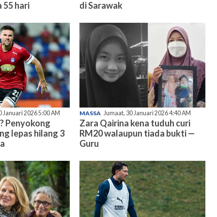
 55 hari
di Sarawak
0 Januari 2026 5:00 AM
MASSA
Jumaat, 30 Januari 2026 4:40 AM
? Penyokong
Zara Qairina kena tuduh curi
ng lepas hilang 3
RM20 walaupun tiada bukti —
ma
Guru