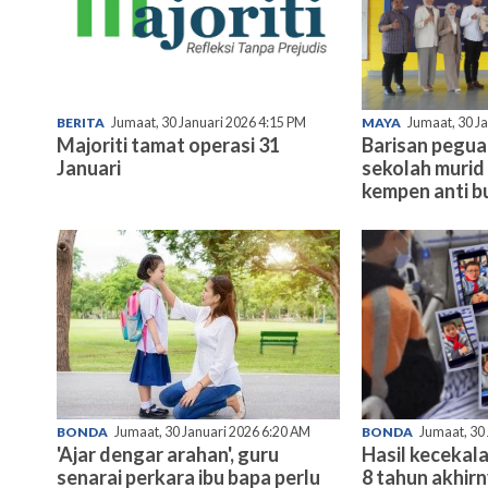
BERITA
Jumaat, 30 Januari 2026 4:15 PM
MAYA
Jumaat, 30 J
Majoriti tamat operasi 31
Barisan pegu
Januari
sekolah murid 
kempen anti bu
BONDA
Jumaat, 30 Januari 2026 6:20 AM
BONDA
Jumaat, 30
'Ajar dengar arahan', guru
Hasil kecekala
senarai perkara ibu bapa perlu
8 tahun akhir