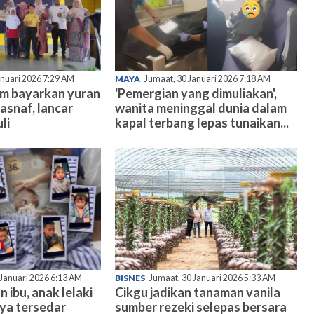
anuari 2026 7:29 AM
MAYA
Jumaat, 30 Januari 2026 7:18 AM
am bayarkan yuran
'Pemergian yang dimuliakan',
asnaf, lancar
wanita meninggal dunia dalam
li
kapal terbang lepas tunaikan...
 Januari 2026 6:13 AM
BISNES
Jumaat, 30 Januari 2026 5:33 AM
n ibu, anak lelaki
Cikgu jadikan tanaman vanila
nya tersedar
sumber rezeki selepas bersara