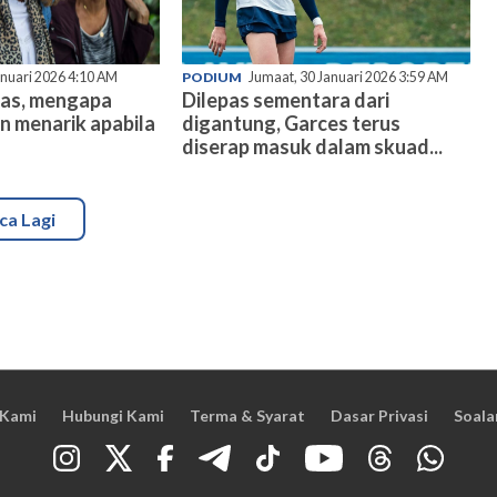
anuari 2026 4:10 AM
PODIUM
Jumaat, 30 Januari 2026 3:59 AM
mas, mengapa
Dilepas sementara dari
n menarik apabila
digantung, Garces terus
diserap masuk dalam skuad...
ca Lagi
 Kami
Hubungi Kami
Terma & Syarat
Dasar Privasi
Soala