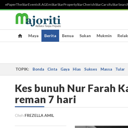
ePaper
TheStar
Events
R.AGE
mStar
StarProperty
StarCherish
StarCarsifu
StarSearc
Maya
Berita
Benua
Sukan
Mukmin
Relak
TOPIK:
Bonda
Cinta
Gaya
Hias
Sukses
Massa
Tular
Kes bunuh Nur Farah Ka
reman 7 hari
Oleh
FREZELLA AMIL