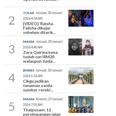
TULAR
Jumaat, 30 Januari
2
2026 4:34 AM
[VIDEO] 'Raisha
Falisha dikejar
sebelum ditarik...
MASSA
Jumaat, 30 Januari
3
2026 4:40 AM
Zara Qairina kena
tuduh curi RM20
walaupun tiada...
BISNES
Jumaat, 30 Januari
4
2026 5:33 AM
Cikgu jadikan
tanaman vanila
sumber rezeki...
MASSA
Khamis, 29 Januari
5
2026 7:50 AM
Thaipusam: 12
persimpangan jalan