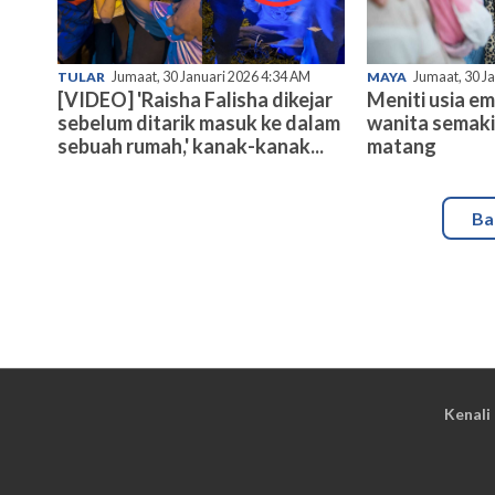
TULAR
Jumaat, 30 Januari 2026 4:34 AM
MAYA
Jumaat, 30 J
[VIDEO] 'Raisha Falisha dikejar
Meniti usia e
sebelum ditarik masuk ke dalam
wanita semaki
sebuah rumah,' kanak-kanak...
matang
Ba
Kenali