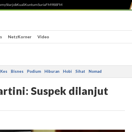
h
myStarjob
Kuali
Kuntum
SuriaFM
988FM
s
NetzKorner
Video
Kes
Bisnes
Podium
Hiburan
Hobi
Sihat
Nomad
rtini: Suspek dilanjut