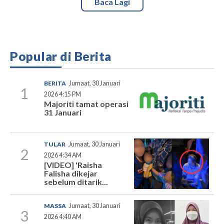
Baca Lagi
Popular di Berita
BERITA
Jumaat, 30 Januari
1
2026 4:15 PM
Majoriti tamat operasi
31 Januari
TULAR
Jumaat, 30 Januari
2
2026 4:34 AM
[VIDEO] 'Raisha
Falisha dikejar
sebelum ditarik...
MASSA
Jumaat, 30 Januari
3
2026 4:40 AM