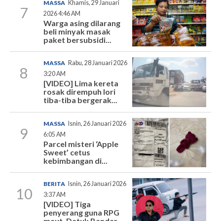
MASSA
Khamis, 29 Januari
7
2026 4:46 AM
Warga asing dilarang
beli minyak masak
paket bersubsidi...
MASSA
Rabu, 28 Januari 2026
8
3:20 AM
[VIDEO] Lima kereta
rosak dirempuh lori
tiba-tiba bergerak...
MASSA
Isnin, 26 Januari 2026
9
6:05 AM
Parcel misteri ‘Apple
Sweet’ cetus
kebimbangan di...
BERITA
Isnin, 26 Januari 2026
10
3:37 AM
[VIDEO] Tiga
penyerang guna RPG
maut, Datuk Bandar...