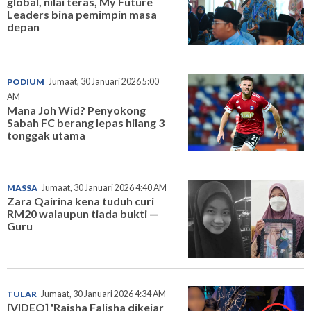
global, nilai teras, My Future
Leaders bina pemimpin masa
depan
PODIUM
Jumaat, 30 Januari 2026 5:00
AM
Mana Joh Wid? Penyokong
Sabah FC berang lepas hilang 3
tonggak utama
MASSA
Jumaat, 30 Januari 2026 4:40 AM
Zara Qairina kena tuduh curi
RM20 walaupun tiada bukti —
Guru
TULAR
Jumaat, 30 Januari 2026 4:34 AM
[VIDEO] 'Raisha Falisha dikejar