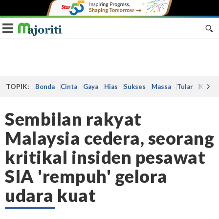
Toggle navigation
TOPIK:
Bonda
Cinta
Gaya
Hias
Sukses
Massa
Tular
Kes
Sembilan rakyat
Malaysia cedera, seorang
kritikal insiden pesawat
SIA 'rempuh' gelora
udara kuat