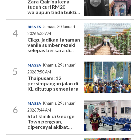
Zara Qairina kena
tuduh curi RM20
walaupun tiada bukti...
BISNES
Jumaat, 30 Januari
4
2026 5:33 AM
Cikgu jadikan tanaman
vanila sumber rezeki
selepas bersara di...
MASSA
Khamis, 29 Januari
5
2026 7:50 AM
Thaipusam: 12
persimpangan jalan di
KL ditutup sementara
MASSA
Khamis, 29 Januari
6
2026 7:44 AM
Staf klinik di George
Town pengsan,
dipercayai akibat...