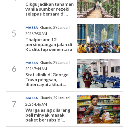
Cikgu jadikan tanaman
vanila sumber rezeki
selepas bersara di...
MASSA
Khamis, 29 Januari
5
2026 7:50 AM
Thaipusam: 12
persimpangan jalan di
KL ditutup sementara
MASSA
Khamis, 29 Januari
6
2026 7:44 AM
Staf klinik di George
Town pengsan,
dipercayai akibat...
MASSA
Khamis, 29 Januari
7
2026 4:46 AM
Warga asing dilarang
beli minyak masak
paket bersubsidi...