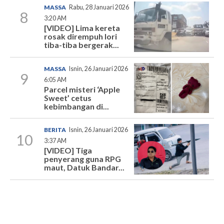
MASSA
Rabu, 28 Januari 2026
8
3:20 AM
[VIDEO] Lima kereta
rosak dirempuh lori
tiba-tiba bergerak...
MASSA
Isnin, 26 Januari 2026
9
6:05 AM
Parcel misteri ‘Apple
Sweet’ cetus
kebimbangan di...
BERITA
Isnin, 26 Januari 2026
10
3:37 AM
[VIDEO] Tiga
penyerang guna RPG
maut, Datuk Bandar...