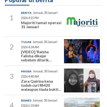
BERITA
Jumaat, 30 Januari
1
2026 4:15 PM
Majoriti tamat operasi
31 Januari
TULAR
Jumaat, 30 Januari
2
2026 4:34 AM
[VIDEO] 'Raisha
Falisha dikejar
sebelum ditarik...
MASSA
Jumaat, 30 Januari
3
2026 4:40 AM
Zara Qairina kena
tuduh curi RM20
walaupun tiada bukti...
BISNES
Jumaat, 30 Januari
4
2026 5:33 AM