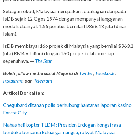
Sebagai rekod, Malaysia merupakan sebahagian daripada
IsDB sejak 12 Ogos 1974 dengan mempunyai langganan
modal sebanyak 1.55 peratus bernilai ID868.18 juta (dinar
Islam).
IsDB membiayai 166 projek di Malaysia yang bernilai $963.2
juta (RM4.6 bilion) dengan 160 projek telah pun siap
sepenuhnya. —
The Star
Boleh follow media sosial Majoriti di
Twitter
,
Facebook
,
Instagram
dan
Telegram
Artikel Berkaitan:
Chegubard ditahan polis berhubung hantaran laporan kasino
Forest City
Nahas helikopter TLDM: Presiden Erdogan kongsi rasa
berduka bersama keluarga mangsa, rakyat Malaysia