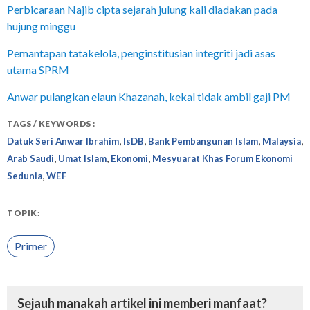
Perbicaraan Najib cipta sejarah julung kali diadakan pada
hujung minggu
Pemantapan tatakelola, penginstitusian integriti jadi asas
utama SPRM
Anwar pulangkan elaun Khazanah, kekal tidak ambil gaji PM
TAGS / KEYWORDS :
,
,
,
,
Datuk Seri Anwar Ibrahim
IsDB
Bank Pembangunan Islam
Malaysia
,
,
,
Arab Saudi
Umat Islam
Ekonomi
Mesyuarat Khas Forum Ekonomi
,
Sedunia
WEF
TOPIK:
Primer
Sejauh manakah artikel ini memberi manfaat?