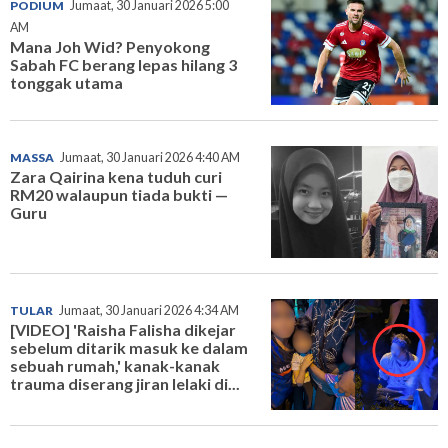
PODIUM
Jumaat, 30 Januari 2026 5:00
AM
Mana Joh Wid? Penyokong
Sabah FC berang lepas hilang 3
tonggak utama
MASSA
Jumaat, 30 Januari 2026 4:40 AM
Zara Qairina kena tuduh curi
RM20 walaupun tiada bukti —
Guru
TULAR
Jumaat, 30 Januari 2026 4:34 AM
[VIDEO] 'Raisha Falisha dikejar
sebelum ditarik masuk ke dalam
sebuah rumah,' kanak-kanak
trauma diserang jiran lelaki di...