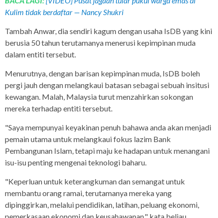
BACA LAGI:
[VIDEO] Pusat jagaan tular pukul warga emas di
Kulim tidak berdaftar — Nancy Shukri
Tambah Anwar, dia sendiri kagum dengan usaha IsDB yang kini
berusia 50 tahun terutamanya menerusi kepimpinan muda
dalam entiti tersebut.
Menurutnya, dengan barisan kepimpinan muda, IsDB boleh
pergi jauh dengan melangkaui batasan sebagai sebuah insitusi
kewangan. Malah, Malaysia turut menzahirkan sokongan
mereka terhadap entiti tersebut.
"Saya mempunyai keyakinan penuh bahawa anda akan menjadi
pemain utama untuk melangkaui fokus lazim Bank
Pembangunan Islam, tetapi maju ke hadapan untuk menangani
isu-isu penting mengenai teknologi baharu.
"Keperluan untuk keterangkuman dan semangat untuk
membantu orang ramai, terutamanya mereka yang
dipinggirkan, melalui pendidikan, latihan, peluang ekonomi,
pemerkasaan ekonomi dan keusahawanan," kata beliau.