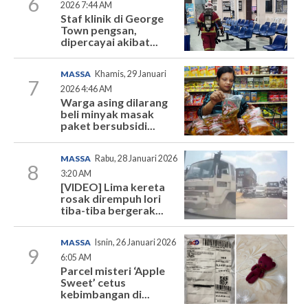
6
2026 7:44 AM
Staf klinik di George
Town pengsan,
dipercayai akibat...
MASSA
Khamis, 29 Januari
7
2026 4:46 AM
Warga asing dilarang
beli minyak masak
paket bersubsidi...
MASSA
Rabu, 28 Januari 2026
8
3:20 AM
[VIDEO] Lima kereta
rosak dirempuh lori
tiba-tiba bergerak...
MASSA
Isnin, 26 Januari 2026
9
6:05 AM
Parcel misteri ‘Apple
Sweet’ cetus
kebimbangan di...