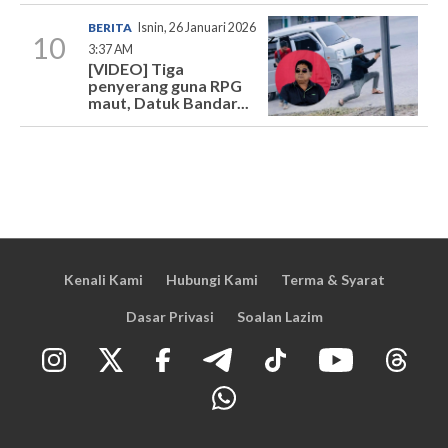
BERITA
Isnin, 26 Januari 2026
10
3:37 AM
[VIDEO] Tiga
penyerang guna RPG
maut, Datuk Bandar...
Kenali Kami
Hubungi Kami
Terma & Syarat
Dasar Privasi
Soalan Lazim