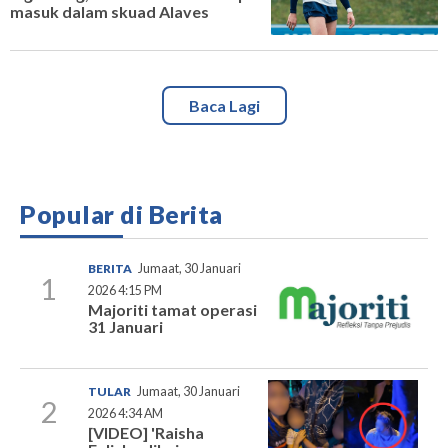
masuk dalam skuad Alaves
Baca Lagi
Popular di Berita
BERITA
Jumaat, 30 Januari
1
2026 4:15 PM
Majoriti tamat operasi
31 Januari
TULAR
Jumaat, 30 Januari
2
2026 4:34 AM
[VIDEO] 'Raisha