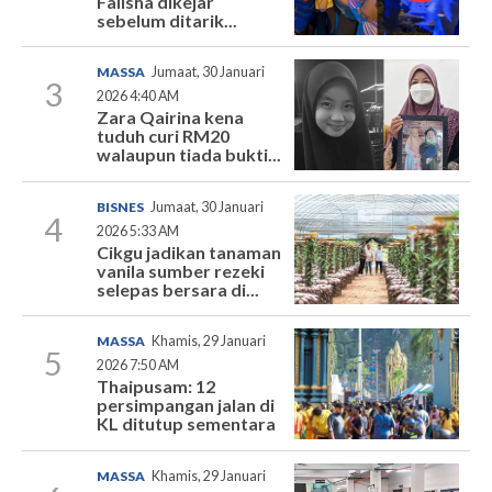
Falisha dikejar
sebelum ditarik...
MASSA
Jumaat, 30 Januari
3
2026 4:40 AM
Zara Qairina kena
tuduh curi RM20
walaupun tiada bukti...
BISNES
Jumaat, 30 Januari
4
2026 5:33 AM
Cikgu jadikan tanaman
vanila sumber rezeki
selepas bersara di...
MASSA
Khamis, 29 Januari
5
2026 7:50 AM
Thaipusam: 12
persimpangan jalan di
KL ditutup sementara
MASSA
Khamis, 29 Januari