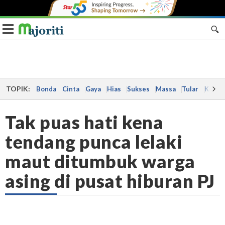
Toggle navigation
TOPIK:
Bonda
Cinta
Gaya
Hias
Sukses
Massa
Tular
Kes
Tak puas hati kena
tendang punca lelaki
maut ditumbuk warga
asing di pusat hiburan PJ