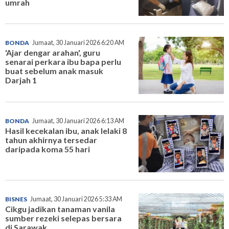
umrah
BONDA
Jumaat, 30 Januari 2026 6:20 AM
'Ajar dengar arahan', guru
senarai perkara ibu bapa perlu
buat sebelum anak masuk
Darjah 1
BONDA
Jumaat, 30 Januari 2026 6:13 AM
Hasil kecekalan ibu, anak lelaki 8
tahun akhirnya tersedar
daripada koma 55 hari
BISNES
Jumaat, 30 Januari 2026 5:33 AM
Cikgu jadikan tanaman vanila
sumber rezeki selepas bersara
di Sarawak