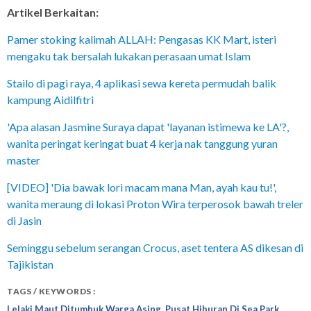
Artikel Berkaitan:
Pamer stoking kalimah ALLAH: Pengasas KK Mart, isteri
mengaku tak bersalah lukakan perasaan umat Islam
Stailo di pagi raya, 4 aplikasi sewa kereta permudah balik
kampung Aidilfitri
'Apa alasan Jasmine Suraya dapat 'layanan istimewa ke LA'?,
wanita peringat keringat buat 4 kerja nak tanggung yuran
master
[VIDEO] 'Dia bawak lori macam mana Man, ayah kau tu!',
wanita meraung di lokasi Proton Wira terperosok bawah treler
di Jasin
Seminggu sebelum serangan Crocus, aset tentera AS dikesan di
Tajikistan
TAGS / KEYWORDS :
,
,
Lelaki Maut Ditumbuk Warga Asing
Pusat Hiburan Di Sea Park