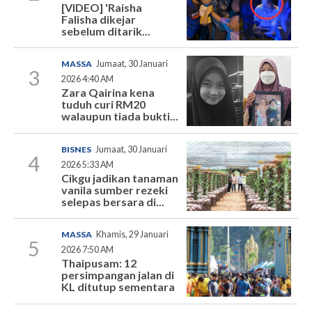
[VIDEO] 'Raisha
Falisha dikejar
sebelum ditarik...
MASSA
Jumaat, 30 Januari
3
2026 4:40 AM
Zara Qairina kena
tuduh curi RM20
walaupun tiada bukti...
BISNES
Jumaat, 30 Januari
4
2026 5:33 AM
Cikgu jadikan tanaman
vanila sumber rezeki
selepas bersara di...
MASSA
Khamis, 29 Januari
5
2026 7:50 AM
Thaipusam: 12
persimpangan jalan di
KL ditutup sementara