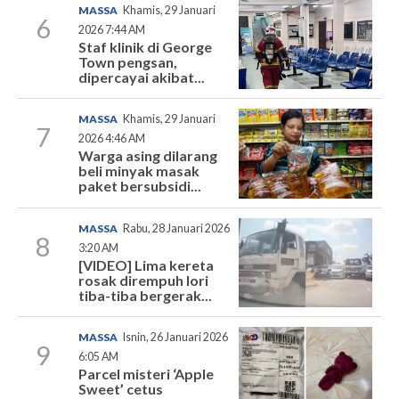
MASSA
Khamis, 29 Januari
6
2026 7:44 AM
Staf klinik di George
Town pengsan,
dipercayai akibat...
MASSA
Khamis, 29 Januari
7
2026 4:46 AM
Warga asing dilarang
beli minyak masak
paket bersubsidi...
MASSA
Rabu, 28 Januari 2026
8
3:20 AM
[VIDEO] Lima kereta
rosak dirempuh lori
tiba-tiba bergerak...
MASSA
Isnin, 26 Januari 2026
9
6:05 AM
Parcel misteri ‘Apple
Sweet’ cetus