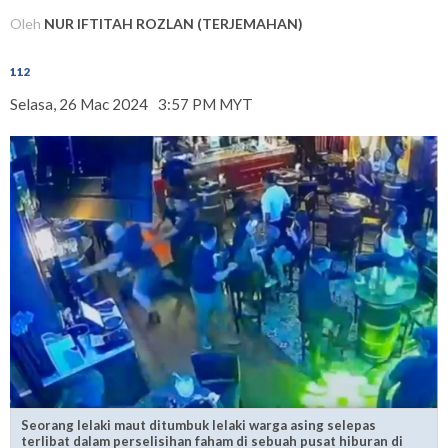
Oleh
NUR IFTITAH ROZLAN (TERJEMAHAN)
112
Selasa, 26 Mac 2024
3:57 PM MYT
Seorang lelaki maut ditumbuk lelaki warga asing selepas
terlibat dalam perselisihan faham di sebuah pusat hiburan di