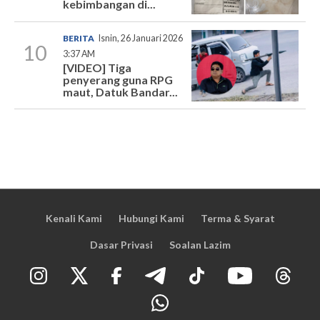
kebimbangan di...
BERITA
Isnin, 26 Januari 2026
10
3:37 AM
[VIDEO] Tiga
penyerang guna RPG
maut, Datuk Bandar...
Kenali Kami
Hubungi Kami
Terma & Syarat
Dasar Privasi
Soalan Lazim