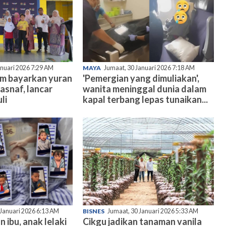
anuari 2026 7:29 AM
MAYA
Jumaat, 30 Januari 2026 7:18 AM
am bayarkan yuran
'Pemergian yang dimuliakan',
asnaf, lancar
wanita meninggal dunia dalam
li
kapal terbang lepas tunaikan...
 Januari 2026 6:13 AM
BISNES
Jumaat, 30 Januari 2026 5:33 AM
n ibu, anak lelaki
Cikgu jadikan tanaman vanila