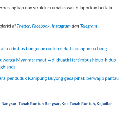
terperangkap dan struktur rumah rosak dilaporkan berlaku. —
joriti di
Twitter
,
Facebook
,
Instagram
dan
Telegram
kal tertimbus bangunan runtuh dekat lapangan terbang
ng warga Myanmar maut, 4 dikhuatiri tertimbus hidup-hidup
ighlands
ra, penduduk Kampung Buyong gesa pihak berwajib pantau
,
,
,
h Bangsar
Tanah Runtuh Bangsar
Kes Tanah Runtuh
Kejadian