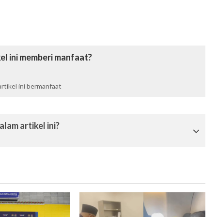
el ini memberi manfaat?
tikel ini bermanfaat
lam artikel ini?