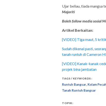
Ujar beliau, tiada mangsa 
Majoriti
Boleh follow media sosial Ma
Artikel Berkaitan:
[VIDEO] Tiga maut, 5 kriti
Sudah dikenal pasti, seora
tanah runtuh di Cameron H
[VIDEO] Kanak-kanak cede
projek bina jambatan
TAGS / KEYWORDS :
,
Runtuh Bangsar
Kolam Peca
Tanah Runtuh Bangsar
TOPIK: