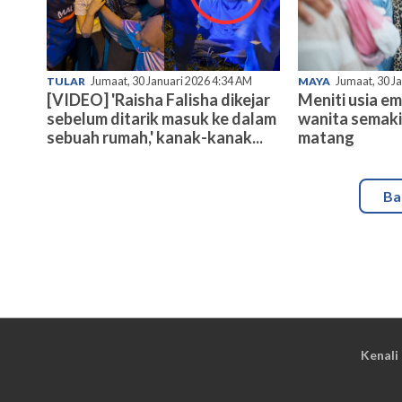
TULAR
Jumaat, 30 Januari 2026 4:34 AM
MAYA
Jumaat, 30 J
[VIDEO] 'Raisha Falisha dikejar
Meniti usia e
sebelum ditarik masuk ke dalam
wanita semaki
sebuah rumah,' kanak-kanak...
matang
Ba
Kenali