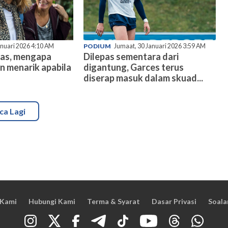
anuari 2026 4:10 AM
PODIUM
Jumaat, 30 Januari 2026 3:59 AM
mas, mengapa
Dilepas sementara dari
n menarik apabila
digantung, Garces terus
diserap masuk dalam skuad...
ca Lagi
 Kami
Hubungi Kami
Terma & Syarat
Dasar Privasi
Soala