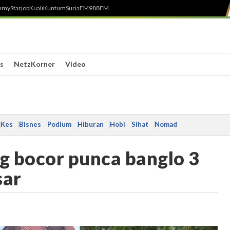
h
myStarjob
Kuali
Kuntum
SuriaFM
988FM
s
NetzKorner
Video
Kes
Bisnes
Podium
Hiburan
Hobi
Sihat
Nomad
ng bocor punca banglo 3
sar