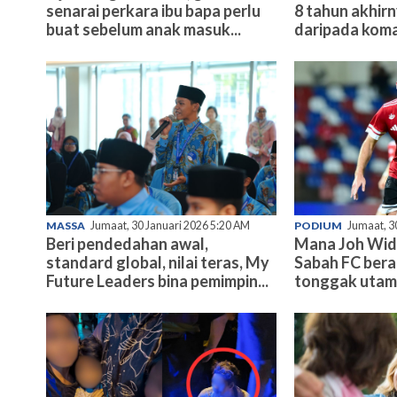
senarai perkara ibu bapa perlu
8 tahun akhir
buat sebelum anak masuk...
daripada koma
MASSA
Jumaat, 30 Januari 2026 5:20 AM
PODIUM
Jumaat, 3
Beri pendedahan awal,
Mana Joh Wid
standard global, nilai teras, My
Sabah FC bera
Future Leaders bina pemimpin...
tonggak uta