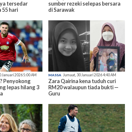
nya tersedar
sumber rezeki selepas bersara
 55 hari
di Sarawak
0 Januari 2026 5:00 AM
MASSA
Jumaat, 30 Januari 2026 4:40 AM
? Penyokong
Zara Qairina kena tuduh curi
ng lepas hilang 3
RM20 walaupun tiada bukti —
ma
Guru