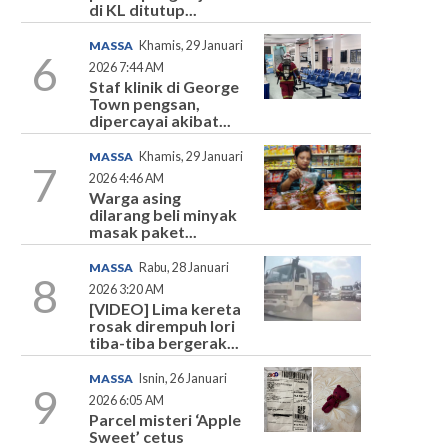
di KL ditutup...
MASSA
Khamis, 29 Januari
6
2026 7:44 AM
Staf klinik di George
Town pengsan,
dipercayai akibat...
MASSA
Khamis, 29 Januari
7
2026 4:46 AM
Warga asing
dilarang beli minyak
masak paket...
MASSA
Rabu, 28 Januari
8
2026 3:20 AM
[VIDEO] Lima kereta
rosak dirempuh lori
tiba-tiba bergerak...
MASSA
Isnin, 26 Januari
9
2026 6:05 AM
Parcel misteri ‘Apple
Sweet’ cetus