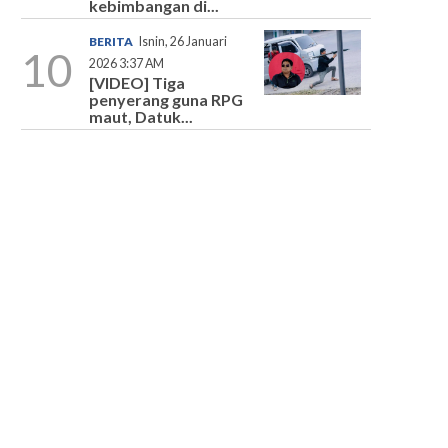
kebimbangan di...
BERITA
Isnin, 26 Januari
10
2026 3:37 AM
[VIDEO] Tiga
penyerang guna RPG
maut, Datuk...