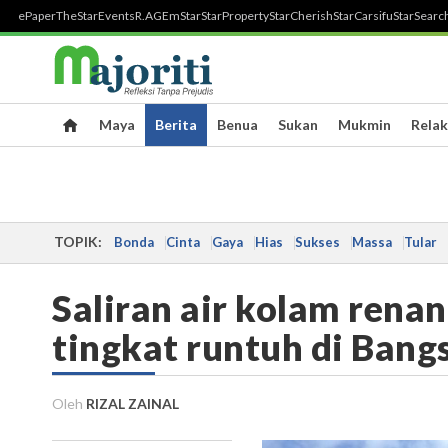
ePaper
TheStar
Events
R.AGE
mStar
StarProperty
StarCherish
StarCarsifu
StarSearc
Maya
Berita
Benua
Sukan
Mukmin
Relak
TOPIK:
Bonda
Cinta
Gaya
Hias
Sukses
Massa
Tular
Saliran air kolam rena
tingkat runtuh di Bang
Oleh
RIZAL ZAINAL