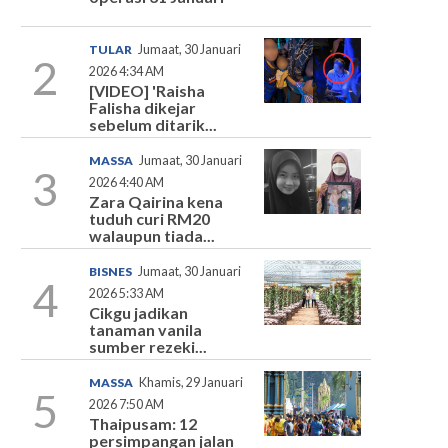
TULAR
Jumaat, 30 Januari
2
2026 4:34 AM
[VIDEO] 'Raisha
Falisha dikejar
sebelum ditarik...
MASSA
Jumaat, 30 Januari
3
2026 4:40 AM
Zara Qairina kena
tuduh curi RM20
walaupun tiada...
BISNES
Jumaat, 30 Januari
4
2026 5:33 AM
Cikgu jadikan
tanaman vanila
sumber rezeki...
MASSA
Khamis, 29 Januari
5
2026 7:50 AM
Thaipusam: 12
persimpangan jalan