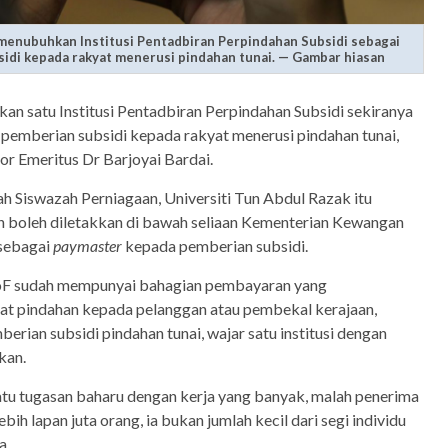
menubuhkan Institusi Pentadbiran Perpindahan Subsidi sebagai
idi kepada rakyat menerusi pindahan tunai. — Gambar hiasan
an satu Institusi Pentadbiran Perpindahan Subsidi sekiranya
pemberian subsidi kepada rakyat menerusi pindahan tunai,
r Emeritus Dr Barjoyai Bardai.
ah Siswazah Perniagaan, Universiti Tun Abdul Razak itu
an boleh diletakkan di bawah seliaan Kementerian Kewangan
 sebagai
paymaster
kepada pemberian subsidi.
MoF sudah mempunyai bahagian pembayaran yang
 pindahan kepada pelanggan atau pembekal kerajaan,
erian subsidi pindahan tunai, wajar satu institusi dengan
kan.
satu tugasan baharu dengan kerja yang banyak, malah penerima
bih lapan juta orang, ia bukan jumlah kecil dari segi individu
a.