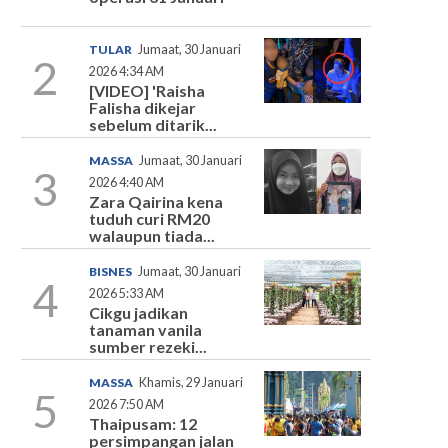
TULAR
Jumaat, 30 Januari
2
2026 4:34 AM
[VIDEO] 'Raisha
Falisha dikejar
sebelum ditarik...
MASSA
Jumaat, 30 Januari
3
2026 4:40 AM
Zara Qairina kena
tuduh curi RM20
walaupun tiada...
BISNES
Jumaat, 30 Januari
4
2026 5:33 AM
Cikgu jadikan
tanaman vanila
sumber rezeki...
MASSA
Khamis, 29 Januari
5
2026 7:50 AM
Thaipusam: 12
persimpangan jalan