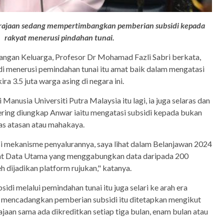
jaan sedang mempertimbangkan pemberian subsidi kepada
rakyat menerusi pindahan tunai.
angan Keluarga, Profesor Dr Mohamad Fazli Sabri berkata,
i menerusi pemindahan tunai itu amat baik dalam mengatasi
ira 3.5 juta warga asing di negara ini.
 Manusia Universiti Putra Malaysia itu lagi, ia juga selaras dan
ering diungkap Anwar iaitu mengatasi subsidi kepada bukan
as atasan atau mahakaya.
usi mekanisme penyalurannya, saya lihat dalam Belanjawan 2024
usat Data Utama yang menggabungkan data daripada 200
leh dijadikan platform rujukan," katanya.
sidi melalui pemindahan tunai itu juga selari ke arah era
lain mencadangkan pemberian subsidi itu ditetapkan mengikut
an sama ada dikreditkan setiap tiga bulan, enam bulan atau