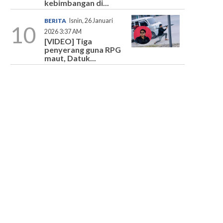
kebimbangan di...
BERITA
Isnin, 26 Januari
10
2026 3:37 AM
[VIDEO] Tiga
penyerang guna RPG
maut, Datuk...