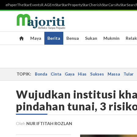
ePaper
TheStar
Events
R.AGE
mStar
StarProperty
StarCherish
StarCarsifu
StarSearc
Maya
Berita
Benua
Sukan
Mukmin
Relak
TOPIK:
Bonda
Cinta
Gaya
Hias
Sukses
Massa
Tular
Wujudkan institusi kha
pindahan tunai, 3 risi
Oleh
NUR IFTITAH ROZLAN