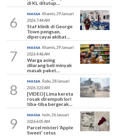
di KL ditutup...
MASSA
Khamis, 29 Januari
6
2026 7:44 AM
Staf klinik di George
Town pengsan,
dipercayai akibat...
MASSA
Khamis, 29 Januari
7
2026 4:46 AM
Warga asing
dilarang beli minyak
masak paket...
MASSA
Rabu, 28 Januari
8
2026 3:20 AM
[VIDEO] Lima kereta
rosak dirempuh lori
tiba-tiba bergerak...
MASSA
Isnin, 26 Januari
9
2026 6:05 AM
Parcel misteri ‘Apple
Sweet’ cetus