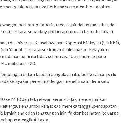
agi mengelak berlakunya ketirisan serta memberi manfaat
ewangan berkata, pemberian secara pindahan tunai itu tidak
emua perkara, sebaliknya beberapa urusan tertentu sahaja.
Kanan di Universiti Keusahawanan Koperasi Malaysia (UKKM),
fian Yaacob berkata, sekiranya dilaksanakan, kelayakan
emindahan tunai itu tidak seharusnya bersandar kepada
 M40 mahupun T20.
elompangan dalam kaedah pengelasan itu, jadi kerajaan perlu
ada kelayakan penerima dengan meneliti satu demi satu
40 ke M40 dah tak relevan kerana tidak mencerminkan
eluarga, kena ambil kira lokasi mereka tinggal, pendapatan,
, jumlah anak dan tanggungan lain, faktor kesihatan keluarga,
is mahupun mengikut kasta.