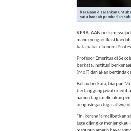
Kerajaan disarankan untuk 
satu kaedah pemberian subs
KERAJAAN
perlu mewujudk
mahu mengaplikasi kaedah 
kata pakar ekonomi Profeso
Profesor Emeritus di Sekol
berkata, institusi berkena
(MoF) dan akan bertindak
Beliau berkata, biarpun 
bertanggungjawab membuat
namun bagi melicinkan pemb
pengasingan tugas diwujud
"Ini kerana ia melibatkan 
juga dijangka menjangkau le
mahupun amaun bayaranny