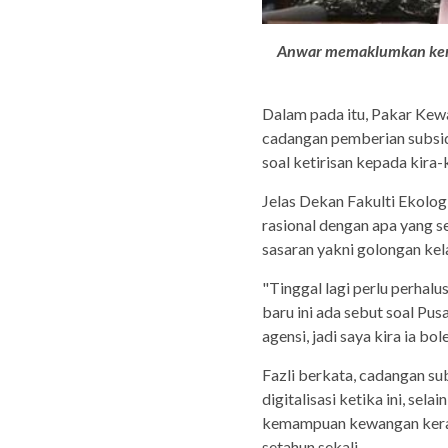
Anwar memaklumkan kera
Dalam pada itu, Pakar Kew
cadangan pemberian subsid
soal ketirisan kepada kira-k
Jelas Dekan Fakulti Ekologi
rasional dengan apa yang s
sasaran yakni golongan kel
"Tinggal lagi perlu perhal
baru ini ada sebut soal P
agensi, jadi saya kira ia bo
Fazli berkata, cadangan sub
digitalisasi ketika ini, se
kemampuan kewangan keraja
setahun sekali.