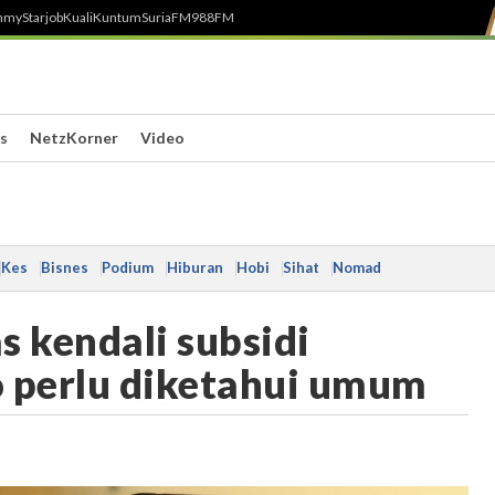
h
myStarjob
Kuali
Kuntum
SuriaFM
988FM
s
NetzKorner
Video
Kes
Bisnes
Podium
Hiburan
Hobi
Sihat
Nomad
s kendali subsidi
ko perlu diketahui umum