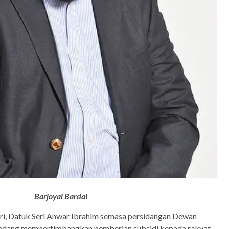
Barjoyai Bardai
i, Datuk Seri Anwar Ibrahim semasa persidangan Dewan
 sedang mempertimbangkan pemberian subsidi kepada rakyat