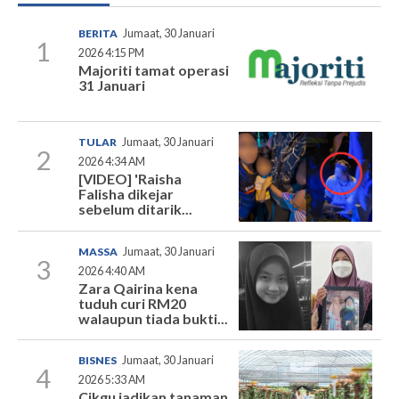
BERITA
Jumaat, 30 Januari
1
2026 4:15 PM
Majoriti tamat operasi
31 Januari
TULAR
Jumaat, 30 Januari
2
2026 4:34 AM
[VIDEO] 'Raisha
Falisha dikejar
sebelum ditarik...
MASSA
Jumaat, 30 Januari
3
2026 4:40 AM
Zara Qairina kena
tuduh curi RM20
walaupun tiada bukti...
BISNES
Jumaat, 30 Januari
4
2026 5:33 AM
Cikgu jadikan tanaman