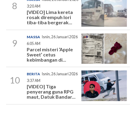
8
3:20 AM
[VIDEO] Lima kereta
rosak dirempuh lori
tiba-tiba bergerak...
MASSA
Isnin, 26 Januari 2026
9
6:05 AM
Parcel misteri ‘Apple
Sweet’ cetus
kebimbangan di...
BERITA
Isnin, 26 Januari 2026
10
3:37 AM
[VIDEO] Tiga
penyerang guna RPG
maut, Datuk Bandar...