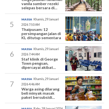
vanila sumber rezeki
selepas bersara di...
MASSA
Khamis, 29 Januari
5
2026 7:50 AM
Thaipusam: 12
persimpangan jalan di
KL ditutup sementara
MASSA
Khamis, 29 Januari
6
2026 7:44 AM
Staf klinik di George
Town pengsan,
dipercayai akibat...
MASSA
Khamis, 29 Januari
7
2026 4:46 AM
Warga asing dilarang
beli minyak masak
paket bersubsidi...
MASSA
Rabu, 28 Januari 2026