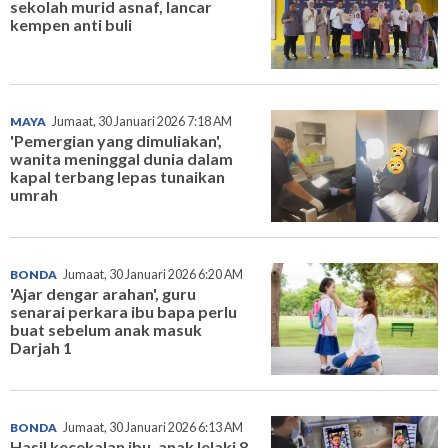
sekolah murid asnaf, lancar
kempen anti buli
MAYA
Jumaat, 30 Januari 2026 7:18 AM
'Pemergian yang dimuliakan',
wanita meninggal dunia dalam
kapal terbang lepas tunaikan
umrah
BONDA
Jumaat, 30 Januari 2026 6:20 AM
'Ajar dengar arahan', guru
senarai perkara ibu bapa perlu
buat sebelum anak masuk
Darjah 1
BONDA
Jumaat, 30 Januari 2026 6:13 AM
Hasil kecekalan ibu, anak lelaki 8