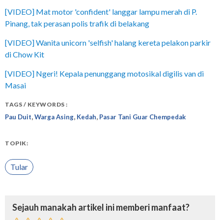
[VIDEO] Mat motor 'confident' langgar lampu merah di P.
Pinang, tak perasan polis trafik di belakang
[VIDEO] Wanita unicorn 'selfish' halang kereta pelakon parkir
di Chow Kit
[VIDEO] Ngeri! Kepala penunggang motosikal digilis van di
Masai
TAGS / KEYWORDS :
,
,
,
Pau Duit
Warga Asing
Kedah
Pasar Tani Guar Chempedak
TOPIK:
Tular
Sejauh manakah artikel ini memberi manfaat?