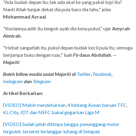
"Ada budak depan itu, tak ada akal ke yang pakai topi itu?
Nanti Allah tunjuk dekat dia pula baru dia tahu," jelas
Mohammad Azraal
.
"Kesiannya adik itu tengok ayah dia kena pukul," ujar
Amyrah
Almirah
.
"Hebat sangatlah itu, pukul depan budak kecil pula itu, semoga
berjumpa buku dengan ruas," luah
Firdaus Abdullah
. —
Majoriti
Boleh follow media sosial Majoriti di
Twitter
,
Facebook
,
Instagram
dan
Telegram
Artikel Berkaitan:
[VIDEO] Makin mendebarkan, 4 bintang Asean buruan TFC,
KL City, JDT dan NSFC bakal gegarkan Liga M
[VIDEO] Sudah jatuh ditimpa tangga, penunggang motor
tergolek, terseret terlanggar lubang di Setapak