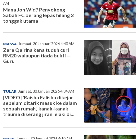
AM
Mana Joh Wid? Penyokong
Sabah FC berang lepas hilang 3
tonggak utama
MASSA
Jumaat, 30 Januari 2026 4:40 AM
Zara Qairina kena tuduh curi
RM20 walaupun tiada bukti —
Guru
TULAR
Jumaat, 30 Januari 2026 4:34 AM
[VIDEO] 'Raisha Falisha dikejar
sebelum ditarik masuk ke dalam
sebuah rumah,' kanak-kanak
trauma diserang jiran lelaki di...
MAYA
Jumaat, 30 Januari 2026 4:10 AM