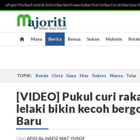
ePaper
TheStar
Events
R.AGE
mStar
StarProperty
StarCherish
StarCarsifu
StarSearc
Maya
Berita
Benua
Sukan
Mukmin
Relak
TOPIK:
Bonda
Cinta
Gaya
Hias
Sukses
Massa
Tular
[VIDEO] Pukul curi rak
lelaki bikin kecoh ber
Baru
Oleh
AFIQ AL-HAFIZ MAT YUSOF