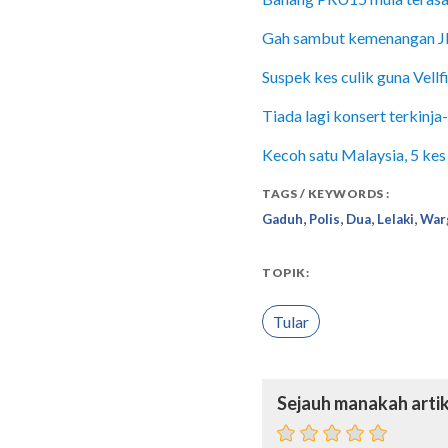
Gah sambut kemenangan JDT
Suspek kes culik guna Vellfi
Tiada lagi konsert terkinja
Kecoh satu Malaysia, 5 kes
TAGS / KEYWORDS :
,
,
,
,
Gaduh
Polis
Dua
Lelaki
War
TOPIK:
Tular
Sejauh manakah artik