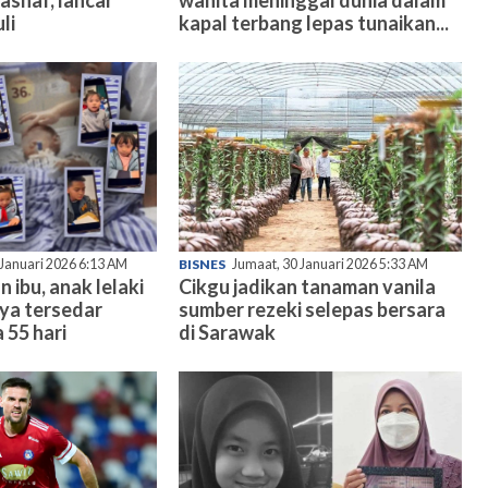
li
kapal terbang lepas tunaikan...
 Januari 2026 6:13 AM
BISNES
Jumaat, 30 Januari 2026 5:33 AM
n ibu, anak lelaki
Cikgu jadikan tanaman vanila
nya tersedar
sumber rezeki selepas bersara
 55 hari
di Sarawak