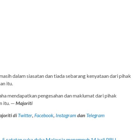
 masih dalam siasatan dan tiada sebarang kenyataan dari pihak
n itu.
saha mendapatkan pengesahan dan maklumat dari pihak
 itu. —
Majoriti
joriti di
Twitter
,
Facebook
,
Instagram
dan
Telegram
 5 catatan suka duka Malaysia menempuh 14 kali PRU