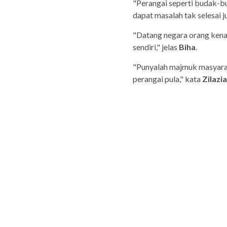
"Perangai seperti budak-bu
dapat masalah tak selesai j
"Datang negara orang kena
sendiri," jelas
Biha
.
"Punyalah majmuk masyaraka
perangai pula," kata
Zilazia