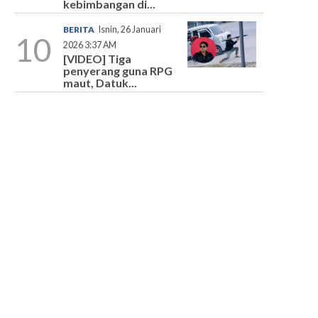
kebimbangan di...
BERITA
Isnin, 26 Januari
10
2026 3:37 AM
[VIDEO] Tiga
penyerang guna RPG
maut, Datuk...