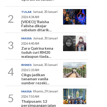
TULAR
Jumaat, 30 Januari
2
2026 4:34 AM
[VIDEO] 'Raisha
Falisha dikejar
sebelum ditarik...
MASSA
Jumaat, 30 Januari
3
2026 4:40 AM
Zara Qairina kena
tuduh curi RM20
walaupun tiada...
BISNES
Jumaat, 30 Januari
4
2026 5:33 AM
Cikgu jadikan
tanaman vanila
sumber rezeki...
MASSA
Khamis, 29 Januari
5
2026 7:50 AM
Thaipusam: 12
persimpangan jalan