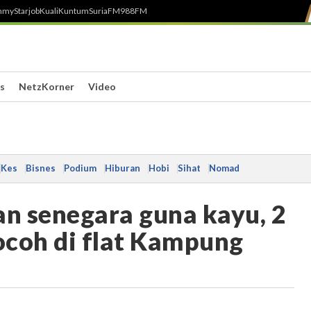
h
myStarjob
Kuali
Kuntum
SuriaFM
988FM
s
NetzKorner
Video
Kes
Bisnes
Podium
Hiburan
Hobi
Sihat
Nomad
an senegara guna kayu, 2
gocoh di flat Kampung