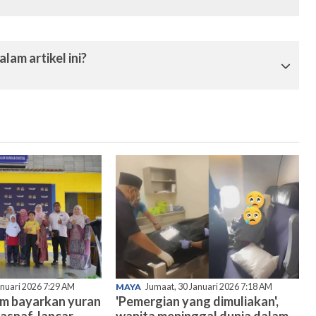
lam artikel ini?
anuari 2026 7:29 AM
MAYA
Jumaat, 30 Januari 2026 7:18 AM
am bayarkan yuran
'Pemergian yang dimuliakan',
asnaf, lancar
wanita meninggal dunia dalam