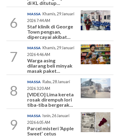
di KL ditutup...
MASSA
Khamis, 29 Januari
6
2026 7:44 AM
Staf klinik di George
Town pengsan,
dipercayai akibat...
MASSA
Khamis, 29 Januari
7
2026 4:46 AM
Warga asing
dilarang beli minyak
masak paket...
MASSA
Rabu, 28 Januari
8
2026 3:20 AM
[VIDEO] Lima kereta
rosak dirempuh lori
tiba-tiba bergerak...
MASSA
Isnin, 26 Januari
9
2026 6:05 AM
Parcel misteri ‘Apple
Sweet’ cetus