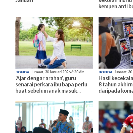
kempen anti bu
BONDA
Jumaat, 30 Januari 2026 6:20 AM
BONDA
Jumaat, 30
'Ajar dengar arahan', guru
Hasil kecekala
senarai perkara ibu bapa perlu
8 tahun akhir
buat sebelum anak masuk...
daripada koma