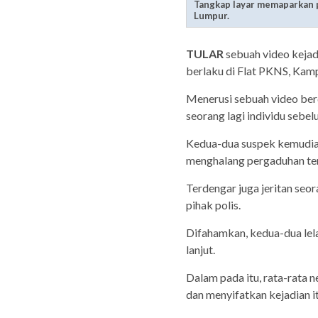
Tangkap layar memaparkan p
Lumpur.
TULAR
sebuah video kejad
berlaku di Flat PKNS, Kam
Menerusi sebuah video ber
seorang lagi individu sebe
Kedua-dua suspek kemudian
menghalang pergaduhan ters
Terdengar juga jeritan se
pihak polis.
Difahamkan, kedua-dua lela
lanjut.
Dalam pada itu, rata-rata 
dan menyifatkan kejadian 