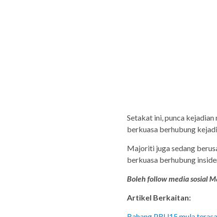
Setakat ini, punca kejadian
berkuasa berhubung kejadia
Majoriti juga sedang beru
berkuasa berhubung insiden
Boleh follow media sosial Ma
Artikel Berkaitan:
Bahang PRU15 mula terasa,