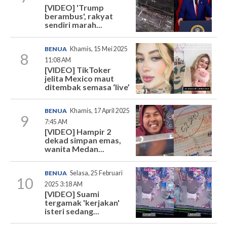
[VIDEO] 'Trump
berambus', rakyat
sendiri marah...
BENUA
Khamis, 15 Mei 2025
8
11:08 AM
[VIDEO] TikToker
jelita Mexico maut
ditembak semasa ‘live’
BENUA
Khamis, 17 April 2025
9
7:45 AM
[VIDEO] Hampir 2
dekad simpan emas,
wanita Medan...
BENUA
Selasa, 25 Februari
10
2025 3:18 AM
[VIDEO] Suami
tergamak 'kerjakan'
isteri sedang...