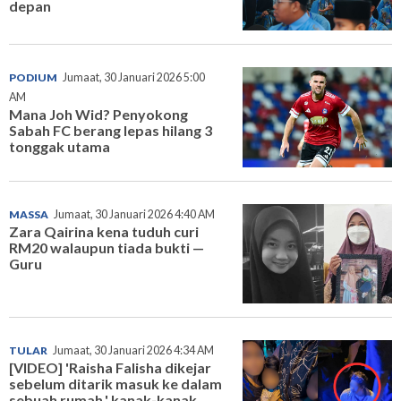
depan
PODIUM
Jumaat, 30 Januari 2026 5:00
AM
Mana Joh Wid? Penyokong
Sabah FC berang lepas hilang 3
tonggak utama
MASSA
Jumaat, 30 Januari 2026 4:40 AM
Zara Qairina kena tuduh curi
RM20 walaupun tiada bukti —
Guru
TULAR
Jumaat, 30 Januari 2026 4:34 AM
[VIDEO] 'Raisha Falisha dikejar
sebelum ditarik masuk ke dalam
sebuah rumah,' kanak-kanak