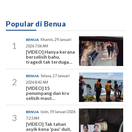
Popular di Benua
BENUA
Khamis, 29 Januari
1
2026 7:06 AM
[VIDEO] Hanya kerana
berselisih bahu,
tragedi tak terduga...
BENUA
Selasa, 27 Januari
2
2026 8:42 AM
[VIDEO] 15
penumpang dan kru
selisih maut...
BENUA
Isnin, 19 Januari 2026
3
7:23 AM
[VIDEO] Tak tahan
asyik kena 'pau' duit,