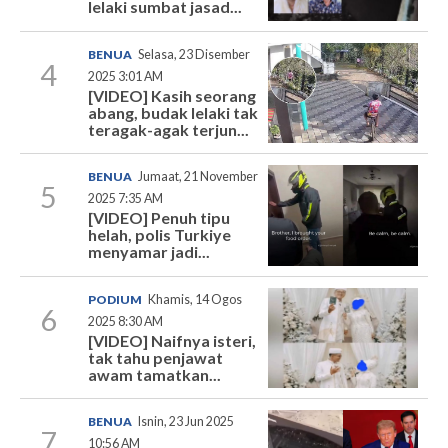
lelaki sumbat jasad...
BENUA
Selasa, 23 Disember
4
2025 3:01 AM
[VIDEO] Kasih seorang
abang, budak lelaki tak
teragak-agak terjun...
BENUA
Jumaat, 21 November
5
2025 7:35 AM
[VIDEO] Penuh tipu
helah, polis Turkiye
menyamar jadi...
PODIUM
Khamis, 14 Ogos
6
2025 8:30 AM
[VIDEO] Naifnya isteri,
tak tahu penjawat
awam tamatkan...
BENUA
Isnin, 23 Jun 2025
7
10:56 AM