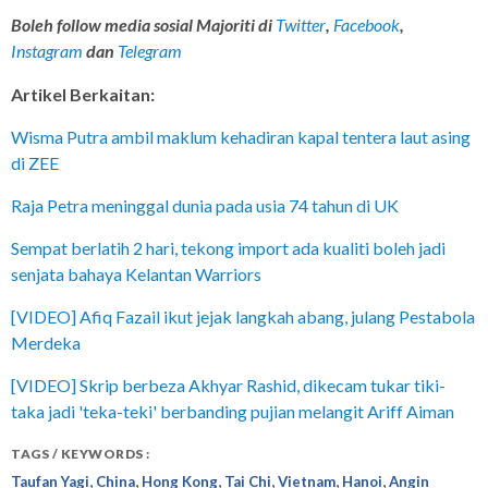
Boleh follow media sosial Majoriti di
Twitter
,
Facebook
,
Instagram
dan
Telegram
Artikel Berkaitan:
Wisma Putra ambil maklum kehadiran kapal tentera laut asing
di ZEE
Raja Petra meninggal dunia pada usia 74 tahun di UK
Sempat berlatih 2 hari, tekong import ada kualiti boleh jadi
senjata bahaya Kelantan Warriors
[VIDEO] Afiq Fazail ikut jejak langkah abang, julang Pestabola
Merdeka
[VIDEO] Skrip berbeza Akhyar Rashid, dikecam tukar tiki-
taka jadi 'teka-teki' berbanding pujian melangit Ariff Aiman
TAGS / KEYWORDS :
,
,
,
,
,
,
Taufan Yagi
China
Hong Kong
Tai Chi
Vietnam
Hanoi
Angin