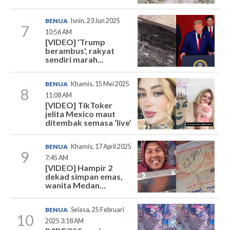
BENUA
Isnin, 23 Jun 2025
7
10:56 AM
[VIDEO] 'Trump
berambus', rakyat
sendiri marah...
BENUA
Khamis, 15 Mei 2025
8
11:08 AM
[VIDEO] TikToker
jelita Mexico maut
ditembak semasa ‘live’
BENUA
Khamis, 17 April 2025
9
7:45 AM
[VIDEO] Hampir 2
dekad simpan emas,
wanita Medan...
BENUA
Selasa, 25 Februari
10
2025 3:18 AM