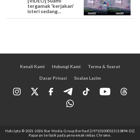
[VIDEO] Suami
tergamak 'kerjakan'
isteri sedang...
Kenali Kami
Hubungi Kami
Terma & Syarat
Dasar Privasi
Soalan Lazim
Hakcipta © 2021
-2026
Star Media Group Berhad [197101000523 (10894-D)]
Paparan terbaik pada penyemak imbas Chrome.