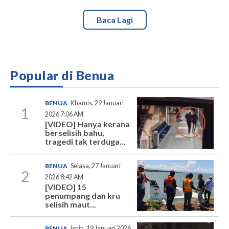
Baca Lagi
Popular di Benua
BENUA
Khamis, 29 Januari
1
2026 7:06 AM
[VIDEO] Hanya kerana
berselisih bahu,
tragedi tak terduga...
BENUA
Selasa, 27 Januari
2
2026 8:42 AM
[VIDEO] 15
penumpang dan kru
selisih maut...
BENUA
Isnin, 19 Januari 2026