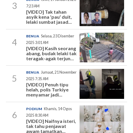
3
7:23 AM
[VIDEO] Tak tahan
asyik kena 'pau' duit,
lelaki sumbat jasad...
BENUA
Selasa, 23 Disember
4
2025 3:01 AM
[VIDEO] Kasih seorang
abang, budak lelaki tak
teragak-agak terjun...
BENUA
Jumaat, 21 November
5
2025 7:35 AM
[VIDEO] Penuh tipu
helah, polis Turkiye
menyamar jadi...
PODIUM
Khamis, 14 Ogos
6
2025 8:30 AM
[VIDEO] Naifnya isteri,
tak tahu penjawat
awam tamatkan...