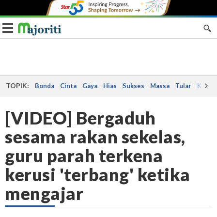
Toggle navigation
TOPIK:
Bonda
Cinta
Gaya
Hias
Sukses
Massa
Tular
Kes
[VIDEO] Bergaduh
sesama rakan sekelas,
guru parah terkena
kerusi 'terbang' ketika
mengajar