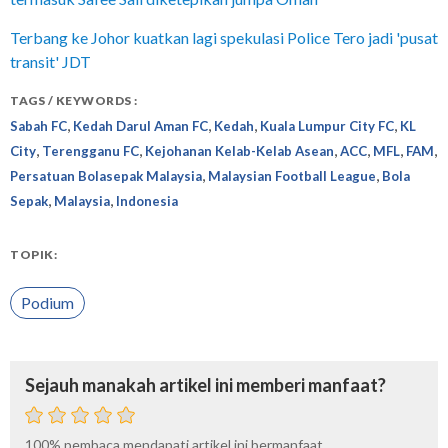
Terbang ke Johor kuatkan lagi spekulasi Police Tero jadi 'pusat
transit' JDT
TAGS / KEYWORDS :
,
,
,
,
Sabah FC
Kedah Darul Aman FC
Kedah
Kuala Lumpur City FC
KL
,
,
,
,
,
,
City
Terengganu FC
Kejohanan Kelab-Kelab Asean
ACC
MFL
FAM
,
,
Persatuan Bolasepak Malaysia
Malaysian Football League
Bola
,
,
Sepak
Malaysia
Indonesia
TOPIK:
Podium
Sejauh manakah artikel ini memberi manfaat?
100%
pembaca mendapati artikel ini bermanfaat