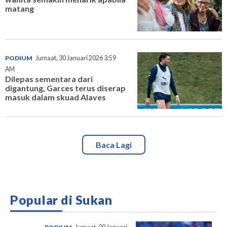
matang
PODIUM
Jumaat, 30 Januari 2026 3:59
AM
Dilepas sementara dari
digantung, Garces terus diserap
masuk dalam skuad Alaves
Baca Lagi
Popular di Sukan