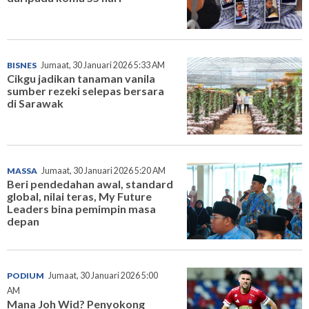
BISNES
Jumaat, 30 Januari 2026 5:33 AM
Cikgu jadikan tanaman vanila
sumber rezeki selepas bersara
di Sarawak
MASSA
Jumaat, 30 Januari 2026 5:20 AM
Beri pendedahan awal, standard
global, nilai teras, My Future
Leaders bina pemimpin masa
depan
PODIUM
Jumaat, 30 Januari 2026 5:00
AM
Mana Joh Wid? Penyokong