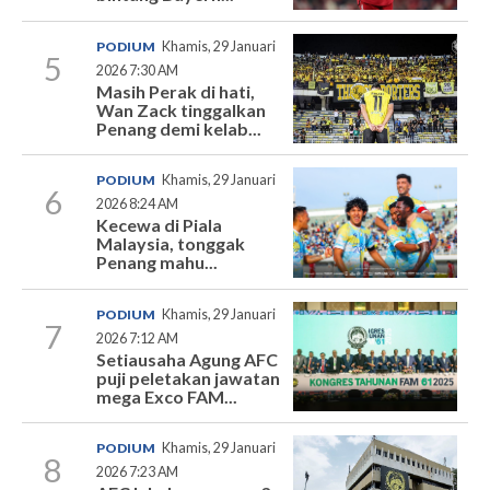
PODIUM
Khamis, 29 Januari
5
2026 7:30 AM
Masih Perak di hati,
Wan Zack tinggalkan
Penang demi kelab...
PODIUM
Khamis, 29 Januari
6
2026 8:24 AM
Kecewa di Piala
Malaysia, tonggak
Penang mahu...
PODIUM
Khamis, 29 Januari
7
2026 7:12 AM
Setiausaha Agung AFC
puji peletakan jawatan
mega Exco FAM...
PODIUM
Khamis, 29 Januari
8
2026 7:23 AM