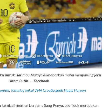
aksi untuk Harimau Malaya dikhabarkan mahu menyarung jersi
Hitam Putih.
—
Facebook
onjski, Tomislav kekal DNA Croatia ganti Habib Haroon
u kembali momen bersama Sang Penyu, Lee Tuck merupakan