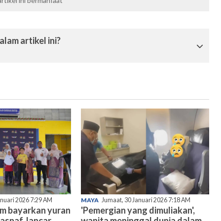
tikel ini bermanfaat
lam artikel ini?
anuari 2026 7:29 AM
MAYA
Jumaat, 30 Januari 2026 7:18 AM
am bayarkan yuran
'Pemergian yang dimuliakan',
asnaf, lancar
wanita meninggal dunia dalam