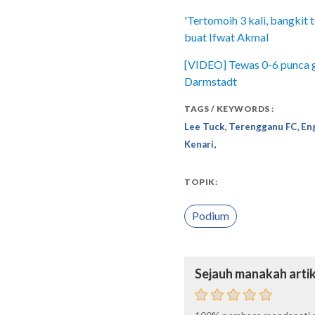
'Tertomoih 3 kali, bangkit t
buat Ifwat Akmal
[VIDEO] Tewas 0-6 punca ge
Darmstadt
TAGS / KEYWORDS :
,
,
Lee Tuck
Terengganu FC
En
,
Kenari
TOPIK:
Podium
Sejauh manakah artik