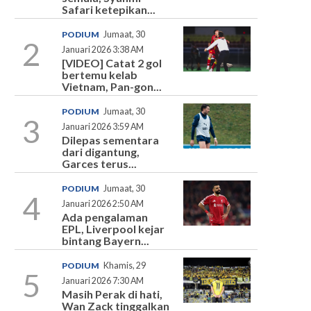
Safari ketepikan...
PODIUM
Jumaat, 30
2
Januari 2026 3:38 AM
[VIDEO] Catat 2 gol
bertemu kelab
Vietnam, Pan-gon...
PODIUM
Jumaat, 30
3
Januari 2026 3:59 AM
Dilepas sementara
dari digantung,
Garces terus...
PODIUM
Jumaat, 30
4
Januari 2026 2:50 AM
Ada pengalaman
EPL, Liverpool kejar
bintang Bayern...
PODIUM
Khamis, 29
5
Januari 2026 7:30 AM
Masih Perak di hati,
Wan Zack tinggalkan