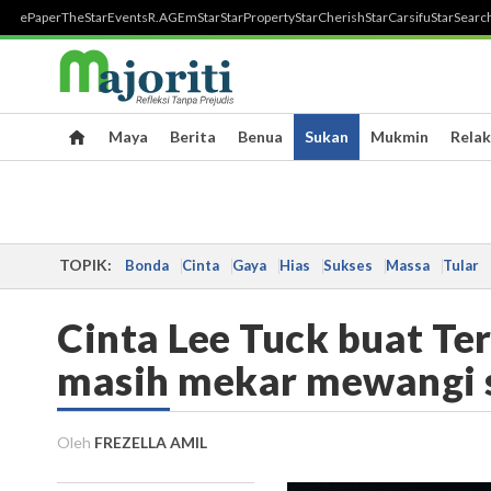
ePaper
TheStar
Events
R.AGE
mStar
StarProperty
StarCherish
StarCarsifu
StarSearc
Maya
Berita
Benua
Sukan
Mukmin
Relak
TOPIK:
Bonda
Cinta
Gaya
Hias
Sukses
Massa
Tular
Cinta Lee Tuck buat T
masih mekar mewangi 
Oleh
FREZELLA AMIL