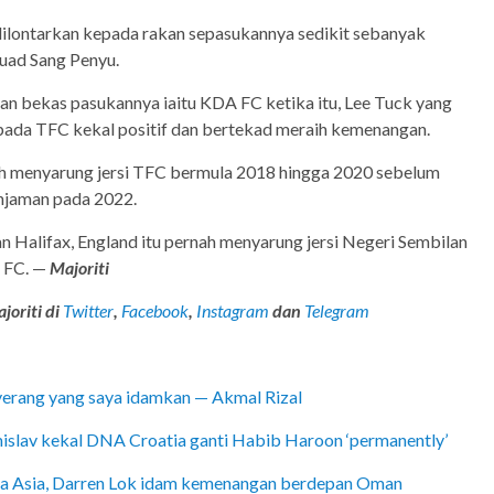
ilontarkan kepada rakan sepasukannya sedikit sebanyak
uad Sang Penyu.
n bekas pasukannya iaitu KDA FC ketika itu, Lee Tuck yang
epada TFC kekal positif dan bertekad meraih kemenangan.
ah menyarung jersi TFC bermula 2018 hingga 2020 sebelum
njaman pada 2022.
an Halifax, England itu pernah menyarung jersi Negeri Sembilan
A FC. —
Majoriti
joriti di
Twitter
,
Facebook
,
Instagram
dan
Telegram
nyerang yang saya idamkan — Akmal Rizal
mislav kekal DNA Croatia ganti Habib Haroon ‘permanently’
iala Asia, Darren Lok idam kemenangan berdepan Oman