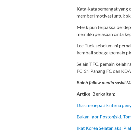
Kata-kata semangat yang d
memberi motivasi untuk sk
Meskipun terpaksa berdepa
memiliki perasaan cinta k
Lee Tuck sebelum ini pern
kembali sebagai pemain pi
Selain TFC, pemain kelahir
FC, Sri Pahang FC dan KD
Boleh follow media sosial Ma
Artikel Berkaitan:
Dias menepati kriteria pe
Bukan Igor Postonjski, To
Ikat Korea Selatan aksi P