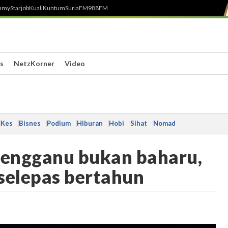
h
myStarjob
Kuali
Kuntum
SuriaFM
988FM
s
NetzKorner
Video
Kes
Bisnes
Podium
Hiburan
Hobi
Sihat
Nomad
erengganu bukan baharu,
selepas bertahun