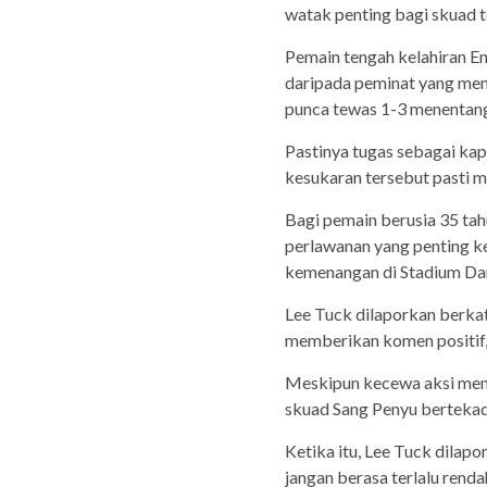
watak penting bagi skuad t
Pemain tengah kelahiran E
daripada peminat yang mem
punca tewas 1-3 menentang
Pastinya tugas sebagai k
kesukaran tersebut pasti 
Bagi pemain berusia 35 tah
perlawanan yang penting k
kemenangan di Stadium Dar
Lee Tuck dilaporkan berkat
memberikan komen positif, 
Meskipun kecewa aksi mene
skuad Sang Penyu bertekad
Ketika itu, Lee Tuck dilapo
jangan berasa terlalu renda