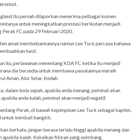
ersebut.
ngland itu pernah dilaporkan menerima pelbagai komen
intanya untuk meningkatkan prestasi berikutan menjadi
 Perak FC pada 29 Februari 2020.
apten amat membebankannya namun Lee Tuck percaya bahawa
membuahkan hasil.
un itu, perlawanan menentang KDA FC ketika itu menjadi
erana dia bersedia untuk membawa pasukannya meraih
ul Aman, Alor Setar, Kedah.
a, dalam bola sepak, apabila anda menang, peminat akan
apabila anda kalah, peminat akan menjadi negatif.
ntang Perak, di bawah kepimpinan Lee Tuck sebagai kapten,
 untuk kembali bangkit.
rkan berkata, jangan berasa terlalu tinggi apabila menang dan
h apabila kalah. Kekalkan fikiran yang seimbang.