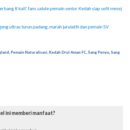
erbang 8 kali', fans salute pemain senior Kedah siap selit mesej
ng ultras turun padang, marah jurulatih dan pemain SV
,
,
,
,
gland
Pemain Naturalisasi
Kedah Drul Aman FC
Sang Penyu
Sang
el ini memberi manfaat?