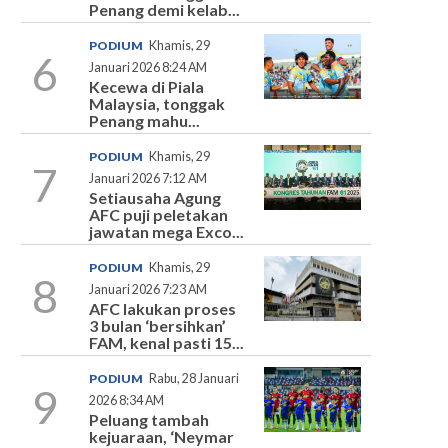
Penang demi kelab...
PODIUM
Khamis, 29
6
Januari 2026 8:24 AM
Kecewa di Piala
Malaysia, tonggak
Penang mahu...
PODIUM
Khamis, 29
7
Januari 2026 7:12 AM
Setiausaha Agung
AFC puji peletakan
jawatan mega Exco...
PODIUM
Khamis, 29
8
Januari 2026 7:23 AM
AFC lakukan proses
3 bulan ‘bersihkan’
FAM, kenal pasti 15...
PODIUM
Rabu, 28 Januari
9
2026 8:34 AM
Peluang tambah
kejuaraan, ‘Neymar