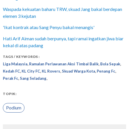
Waspada kekuatan baharu TRW, skuad Jang bakal berdepan
elemen 3 kejutan
'Ikat kontrak atau Sang Penyu bakal menangis'
Hati Arif Aiman sudah berpunya, tapi ramai ingatkan jiwa biar
kekal di atas padang
TAGS / KEYWORDS :
,
,
,
Liga Malaysia
Ramalan Perlawanan Aksi Timbal Balik
Bola Sepak
,
,
,
,
,
Kedah FC
KL City FC
KL Rovers
Skuad Warga Kota
Penang Fc
,
,
Perak Fc
Sang Seladang
TOPIK:
Podium