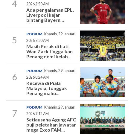
4
2026 2:50 AM
Ada pengalaman EPL,
Liverpool kejar
bintang Bayern...
PODIUM
Khamis, 29 Januari
5
2026 7:30 AM
Masih Perak di hati,
Wan Zack tinggalkan
Penang demi kelab...
PODIUM
Khamis, 29 Januari
6
2026 8:24 AM
Kecewa di Piala
Malaysia, tonggak
Penang mahu...
PODIUM
Khamis, 29 Januari
7
2026 7:12 AM
Setiausaha Agung AFC
puji peletakan jawatan
mega Exco FAM...