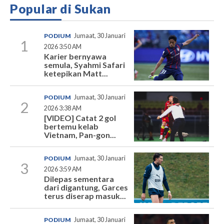
Popular di Sukan
PODIUM
Jumaat, 30 Januari
1
2026 3:50 AM
Karier bernyawa
semula, Syahmi Safari
ketepikan Matt...
PODIUM
Jumaat, 30 Januari
2
2026 3:38 AM
[VIDEO] Catat 2 gol
bertemu kelab
Vietnam, Pan-gon...
PODIUM
Jumaat, 30 Januari
3
2026 3:59 AM
Dilepas sementara
dari digantung, Garces
terus diserap masuk...
PODIUM
Jumaat, 30 Januari