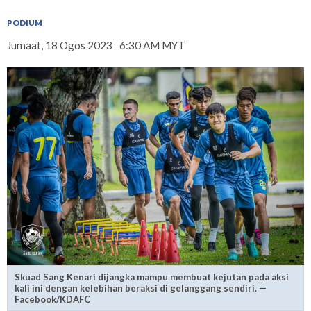
PODIUM
Jumaat, 18 Ogos 2023
6:30 AM MYT
Skuad Sang Kenari dijangka mampu membuat kejutan pada aksi
kali ini dengan kelebihan beraksi di gelanggang sendiri. —
Facebook/KDAFC