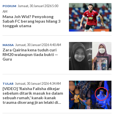
PODIUM
Jumaat, 30 Januari 2026 5:00
AM
Mana Joh Wid? Penyokong
Sabah FC berang lepas hilang 3
tonggak utama
MASSA
Jumaat, 30 Januari 2026 4:40 AM
Zara Qairina kena tuduh curi
RM20 walaupun tiada bukti —
Guru
TULAR
Jumaat, 30 Januari 2026 4:34 AM
[VIDEO] 'Raisha Falisha dikejar
sebelum ditarik masuk ke dalam
sebuah rumah,' kanak-kanak
trauma diserang jiran lelaki di...