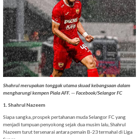
Shahrul merupakan tonggak utama skuad kebangsaan dalam
mengharungi kempen Piala AFF.
—
Facebook/Selangor FC
1. Shahrul Nazeem
Siapa sangka, prospek pertahanan muda Selangor FC yang
menjadi tumpuan penyokong sejak dua musim lalu, Shahrul
Nazeem turut tersenarai antara pemain B-23 termahal di Liga