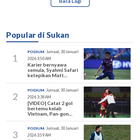
Baca Lagi
Popular di Sukan
PODIUM
Jumaat, 30 Januari
1
2026 3:50 AM
Karier bernyawa
semula, Syahmi Safari
ketepikan Matt...
PODIUM
Jumaat, 30 Januari
2
2026 3:38 AM
[VIDEO] Catat 2 gol
bertemu kelab
Vietnam, Pan-gon...
PODIUM
Jumaat, 30 Januari
3
2026 3:59 AM