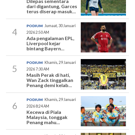
Dilepas sementara
dari digantung, Garces
terus diserap masuk...
PODIUM
Jumaat, 30 Januari
4
2026 2:50 AM
Ada pengalaman EPL,
Liverpool kejar
bintang Bayern...
PODIUM
Khamis, 29 Januari
5
2026 7:30 AM
Masih Perak di hati,
Wan Zack tinggalkan
Penang demi kelab...
PODIUM
Khamis, 29 Januari
6
2026 8:24 AM
Kecewa di Piala
Malaysia, tonggak
Penang mahu...