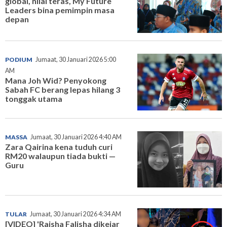
global, nilai teras, My Future
Leaders bina pemimpin masa
depan
PODIUM
Jumaat, 30 Januari 2026 5:00
AM
Mana Joh Wid? Penyokong
Sabah FC berang lepas hilang 3
tonggak utama
MASSA
Jumaat, 30 Januari 2026 4:40 AM
Zara Qairina kena tuduh curi
RM20 walaupun tiada bukti —
Guru
TULAR
Jumaat, 30 Januari 2026 4:34 AM
[VIDEO] 'Raisha Falisha dikejar