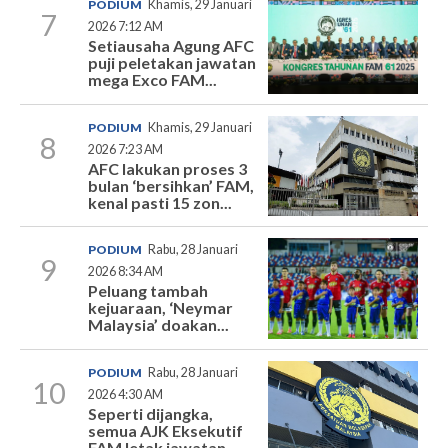
PODIUM
Khamis, 29 Januari
7
2026 7:12 AM
Setiausaha Agung AFC
puji peletakan jawatan
mega Exco FAM...
PODIUM
Khamis, 29 Januari
8
2026 7:23 AM
AFC lakukan proses 3
bulan ‘bersihkan’ FAM,
kenal pasti 15 zon...
PODIUM
Rabu, 28 Januari
9
2026 8:34 AM
Peluang tambah
kejuaraan, ‘Neymar
Malaysia’ doakan...
PODIUM
Rabu, 28 Januari
10
2026 4:30 AM
Seperti dijangka,
semua AJK Eksekutif
FAM letak jawatan...