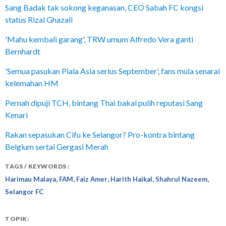
Sang Badak tak sokong keganasan, CEO Sabah FC kongsi
status Rizal Ghazali
'Mahu kembali garang', TRW umum Alfredo Vera ganti
Bernhardt
'Semua pasukan Piala Asia serius September', fans mula senarai
kelemahan HM
Pernah dipuji TCH, bintang Thai bakal pulih reputasi Sang
Kenari
Rakan sepasukan Cifu ke Selangor? Pro-kontra bintang
Belgium sertai Gergasi Merah
TAGS / KEYWORDS :
,
,
,
,
,
Harimau Malaya
FAM
Faiz Amer
Harith Haikal
Shahrul Nazeem
Selangor FC
TOPIK: