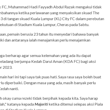
k FC, Muhammad Hadi Fayyadh Abdul Razak mengakui tidak
embahannya ketika perlawanan yang menyaksikan skuad The
3 di tangan skuad Kuala Lumpur (KL) City FC dalam perebutan
ekutuan di Stadium Kuala Lumpur, Cheras pada Sabtu.
aan, pemain berusia 23 tahun itu menyedari bahawa banyak
aiki dan antaranya ialah menajamkan perlu menajamkan
 juga berharap agar semua kelemahan yang ada itu dapat
Seladang berjumpa Kedah Darul Aman (KDA FC) bagi aksi
r 2023.
in hari ini tapi saya tak puas hati. Saya rasa saya boleh buat
rlu diperbaiki. Dengan masa yang ada, masih banyak perlu
edah nanti.
h okay cuma rezeki tidak berpihak kepada kita. Saya harap
ah," katanya kepada
Majoriti
ketika ditemui selepas aksi Piala
an di Stadium Kuala Lumpur.