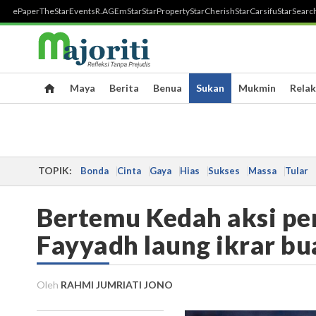
ePaper
TheStar
Events
R.AGE
mStar
StarProperty
StarCherish
StarCarsifu
StarSearc
Maya
Berita
Benua
Sukan
Mukmin
Relak
TOPIK:
Bonda
Cinta
Gaya
Hias
Sukses
Massa
Tular
Bertemu Kedah aksi per
Fayyadh laung ikrar b
Oleh
RAHMI JUMRIATI JONO