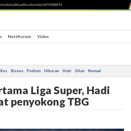
h
myStarjob
Kuali
Kuntum
SuriaFM
988FM
s
NetzKorner
Video
Kes
Bisnes
Podium
Hiburan
Hobi
Sihat
Nomad
tama Liga Super, Hadi
uat penyokong TBG