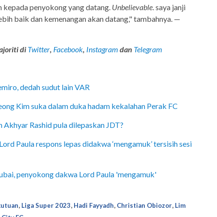
ih kepada penyokong yang datang.
Unbelievable
. saya janji
 lebih baik dan kemenangan akan datang," tambahnya. —
joriti di
Twitter
,
Facebook
,
Instagram
dan
Telegram
miro, dedah sudut lain VAR
 Teong Kim suka dalam duka hadam kekalahan Perak FC
ran Akhyar Rashid pula dilepaskan JDT?
, Lord Paula respons lepas didakwa ‘mengamuk’ tersisih sesi
 Dubai, penyokong dakwa Lord Paula 'mengamuk'
,
,
,
,
kutuan
Liga Super 2023
Hadi Fayyadh
Christian Obiozor
Lim
,