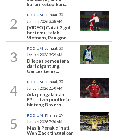
Safari ketepikan...
PODIUM
Jumaat, 30
2
Januari 2026 3:38 AM
[VIDEO] Catat 2 gol
bertemu kelab
Vietnam, Pan-gon...
PODIUM
Jumaat, 30
3
Januari 2026 3:59 AM
Dilepas sementara
dari digantung,
Garces terus...
PODIUM
Jumaat, 30
4
Januari 2026 2:50 AM
Ada pengalaman
EPL, Liverpool kejar
bintang Bayern...
PODIUM
Khamis, 29
5
Januari 2026 7:30 AM
Masih Perak di hati,
Wan Zack tinggalkan