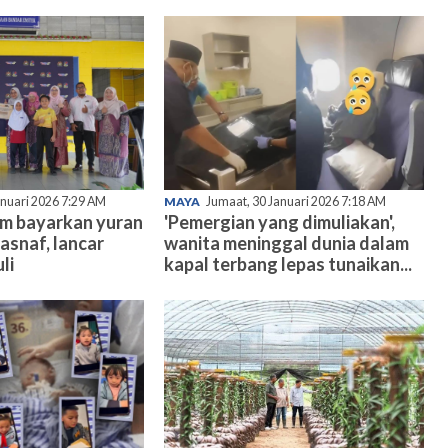
anuari 2026 7:29 AM
MAYA
Jumaat, 30 Januari 2026 7:18 AM
am bayarkan yuran
'Pemergian yang dimuliakan',
asnaf, lancar
wanita meninggal dunia dalam
li
kapal terbang lepas tunaikan...