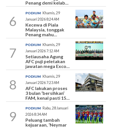
Penang demi kelab...
PODIUM
Khamis, 29
6
Januari 2026 8:24 AM
Kecewa di Piala
Malaysia, tonggak
Penang mahu...
PODIUM
Khamis, 29
7
Januari 2026 7:12 AM
Setiausaha Agung
AFC puji peletakan
jawatan mega Exco...
PODIUM
Khamis, 29
8
Januari 2026 7:23 AM
AFC lakukan proses
3 bulan ‘bersihkan’
FAM, kenal pasti 15...
PODIUM
Rabu, 28 Januari
9
2026 8:34 AM
Peluang tambah
kejuaraan, ‘Neymar