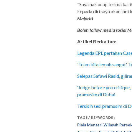
"Saya nak ucap terima kas
kepada diri saya akan jadi
Majoriti
Boleh follow media sosial Ma
Artikel Berkaitan:
Legenda EPL pertahan Case
'Team kita lemah sangat',
Selepas Safawi Rasid, gili
‘Judge before you critique’
pramusim di Dubai
Tersisih sesi pramusim di
TAGS / KEYWORDS :
Piala Menteri Wilayah Perse
,