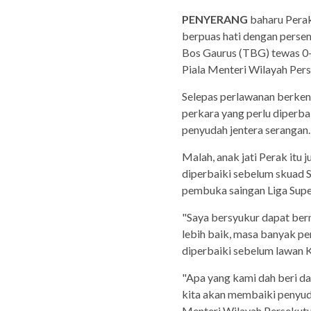
PENYERANG
baharu Pera
berpuas hati dengan pers
Bos Gaurus (TBG) tewas 0-
Piala Menteri Wilayah Pers
Selepas perlawanan berken
perkara yang perlu diperb
penyudah jentera serangan.
Malah, anak jati Perak itu
diperbaiki sebelum skuad 
pembuka saingan Liga Supe
"Saya bersyukur dapat berma
lebih baik, masa banyak pe
diperbaiki sebelum lawan K
"Apa yang kami dah beri da
kita akan membaiki penyud
Menteri Wilayah Persekutu