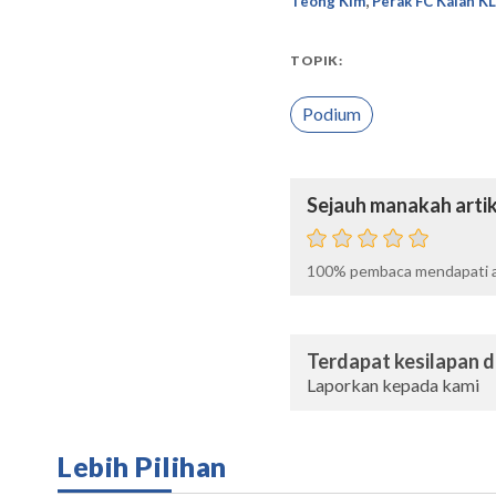
Teong Kim
Perak FC Kalah KL
TOPIK:
Podium
Sejauh manakah artik
100%
pembaca mendapati ar
Terdapat kesilapan da
Laporkan kepada kami
Lebih Pilihan