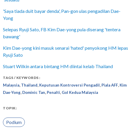
'Saya tiada duit bayar denda', Pan-gon ulas pengadilan Dae-
Yong
Selepas Ryuji Sato, FB Kim Dae-yong pula diserang 'tentera
bawang'
Kim Dae-yong kini masuk senarai 'hated' penyokong HM lepas
Ryuji Sato
Stuart Wilkin antara bintang HM diintai kelab Thailand
TAGS / KEYWORDS :
,
,
,
,
Malaysia
Thailand
Keputusan Kontroversi Pengadil
Piala AFF
Kim
,
,
,
Dae-Yong
Dominic Tan
Penalti
Gol Kedua Malaysia
TOPIK:
Podium