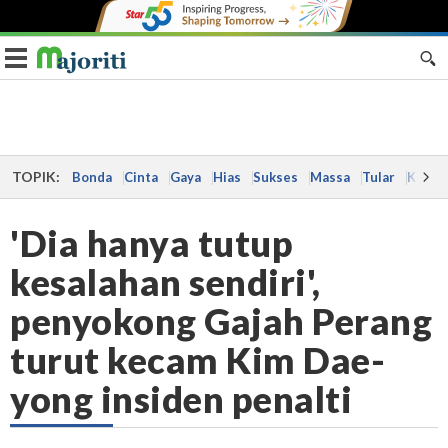
Toggle navigation
TOPIK:
Bonda
Cinta
Gaya
Hias
Sukses
Massa
Tular
Kes
'Dia hanya tutup
kesalahan sendiri',
penyokong Gajah Perang
turut kecam Kim Dae-
yong insiden penalti