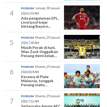
PODIUM
Jumaat, 30 Januari
4
2026 2:50 AM
Ada pengalaman EPL,
Liverpool kejar
bintang Bayern...
PODIUM
Khamis, 29 Januari
5
2026 7:30 AM
Masih Perak di hati,
Wan Zack tinggalkan
Penang demi kelab...
PODIUM
Khamis, 29 Januari
6
2026 8:24 AM
Kecewa di Piala
Malaysia, tonggak
Penang mahu...
PODIUM
Khamis, 29 Januari
7
2026 7:12 AM
Setiausaha Agung AFC