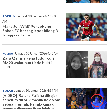
PODIUM
Jumaat, 30 Januari 2026 5:00
AM
Mana Joh Wid? Penyokong
Sabah FC berang lepas hilang 3
tonggak utama
MASSA
Jumaat, 30 Januari 2026 4:40 AM
Zara Qairina kena tuduh curi
RM20 walaupun tiada bukti —
Guru
TULAR
Jumaat, 30 Januari 2026 4:34 AM
[VIDEO] 'Raisha Falisha dikejar
sebelum ditarik masuk ke dalam
sebuah rumah,' kanak-kanak
trauma diserang jiran lelaki di...