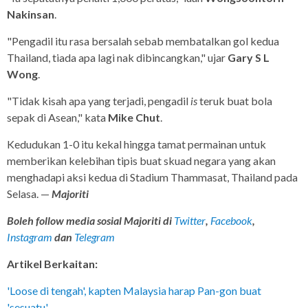
Nakinsan
.
"Pengadil itu rasa bersalah sebab membatalkan gol kedua
Thailand, tiada apa lagi nak dibincangkan," ujar
Gary S L
Wong
.
"Tidak kisah apa yang terjadi, pengadil
is
teruk buat bola
sepak di Asean," kata
Mike Chut
.
Kedudukan 1-0 itu kekal hingga tamat permainan untuk
memberikan kelebihan tipis buat skuad negara yang akan
menghadapi aksi kedua di Stadium Thammasat, Thailand pada
Selasa. —
Majoriti
Boleh follow media sosial Majoriti di
Twitter
,
Facebook
,
Instagram
dan
Telegram
Artikel Berkaitan:
'Loose di tengah', kapten Malaysia harap Pan-gon buat
'sesuatu'