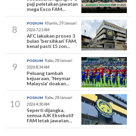
puji peletakan jawatan
mega Exco FAM...
PODIUM
Khamis, 29 Januari
8
2026 7:23 AM
AFC lakukan proses 3
bulan ‘bersihkan’ FAM,
kenal pasti 15 zon...
PODIUM
Rabu, 28 Januari
9
2026 8:34 AM
Peluang tambah
kejuaraan, ‘Neymar
Malaysia’ doakan...
PODIUM
Rabu, 28 Januari
10
2026 4:30 AM
Seperti dijangka,
semua AJK Eksekutif
FAM letak jawatan...