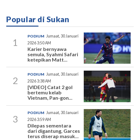
Popular di Sukan
PODIUM
Jumaat, 30 Januari
1
2026 3:50 AM
Karier bernyawa
semula, Syahmi Safari
ketepikan Matt...
PODIUM
Jumaat, 30 Januari
2
2026 3:38 AM
[VIDEO] Catat 2 gol
bertemu kelab
Vietnam, Pan-gon...
PODIUM
Jumaat, 30 Januari
3
2026 3:59 AM
Dilepas sementara
dari digantung, Garces
terus diserap masuk...