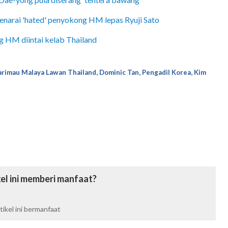
enarai 'hated' penyokong HM lepas Ryuji Sato
ng HM diintai kelab Thailand
,
,
,
rimau Malaya Lawan Thailand
Dominic Tan
Pengadil Korea
Kim
el ini memberi manfaat?
ikel ini bermanfaat