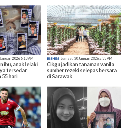
 Januari 2026 6:13 AM
BISNES
Jumaat, 30 Januari 2026 5:33 AM
n ibu, anak lelaki
Cikgu jadikan tanaman vanila
nya tersedar
sumber rezeki selepas bersara
 55 hari
di Sarawak