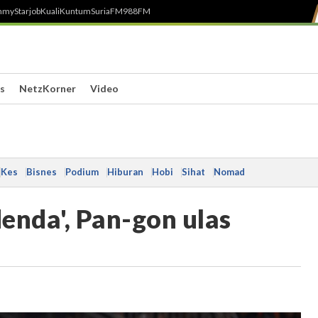
h
myStarjob
Kuali
Kuntum
SuriaFM
988FM
s
NetzKorner
Video
Kes
Bisnes
Podium
Hiburan
Hobi
Sihat
Nomad
denda', Pan-gon ulas