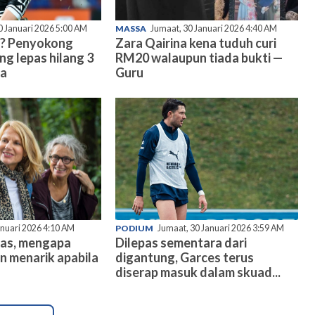
0 Januari 2026 5:00 AM
MASSA
Jumaat, 30 Januari 2026 4:40 AM
? Penyokong
Zara Qairina kena tuduh curi
ng lepas hilang 3
RM20 walaupun tiada bukti —
ma
Guru
anuari 2026 4:10 AM
PODIUM
Jumaat, 30 Januari 2026 3:59 AM
mas, mengapa
Dilepas sementara dari
n menarik apabila
digantung, Garces terus
diserap masuk dalam skuad...