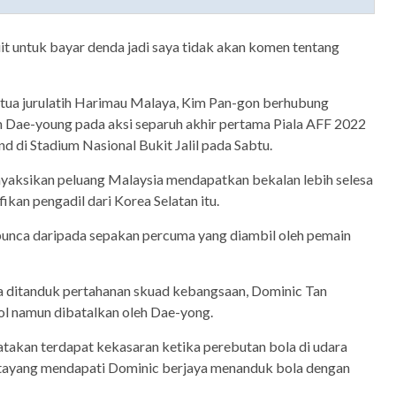
it untuk bayar denda jadi saya tidak akan komen tentang
etua jurulatih Harimau Malaya, Kim Pan-gon berhubung
m Dae-young pada aksi separuh akhir pertama Piala AFF 2022
d di Stadium Nasional Bukit Jalil pada Sabtu.
aksikan peluang Malaysia mendapatkan bekalan lebih selesa
ikan pengadil dari Korea Selatan itu.
punca daripada sepakan percuma yang diambil oleh pemain
a ditanduk pertahanan skuad kebangsaan, Dominic Tan
l namun dibatalkan oleh Dae-yong.
takan terdapat kekasaran ketika perebutan bola di udara
 tayang mendapati Dominic berjaya menanduk bola dengan