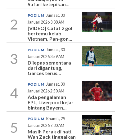
Safari ketepikan...
PODIUM
Jumaat, 30
2
Januari 2026 3:38 AM
[VIDEO] Catat 2 gol
bertemu kelab
Vietnam, Pan-gon...
PODIUM
Jumaat, 30
3
Januari 2026 3:59 AM
Dilepas sementara
dari digantung,
Garces terus...
PODIUM
Jumaat, 30
4
Januari 2026 2:50 AM
Ada pengalaman
EPL, Liverpool kejar
bintang Bayern...
PODIUM
Khamis, 29
5
Januari 2026 7:30 AM
Masih Perak di hati,
Wan Zack tinggalkan