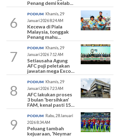
Penang demi kelab...
PODIUM
Khamis, 29
6
Januari 2026 8:24 AM
Kecewa di Piala
Malaysia, tonggak
Penang mahu...
PODIUM
Khamis, 29
7
Januari 2026 7:12 AM
Setiausaha Agung
AFC puji peletakan
jawatan mega Exco...
PODIUM
Khamis, 29
8
Januari 2026 7:23 AM
AFC lakukan proses
3 bulan ‘bersihkan’
FAM, kenal pasti 15...
PODIUM
Rabu, 28 Januari
9
2026 8:34 AM
Peluang tambah
kejuaraan, ‘Neymar