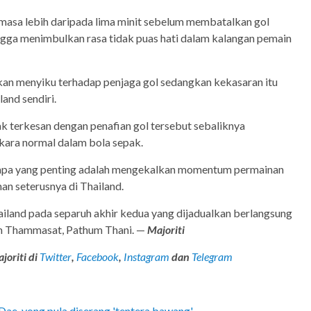
asa lebih daripada lima minit sebelum membatalkan gol
ngga menimbulkan rasa tidak puas hati dalam kalangan pemain
kan menyiku terhadap penjaga gol sedangkan kekasaran itu
and sendiri.
ak terkesan dengan penafian gol tersebut sebaliknya
kara normal dalam bola sepak.
 apa yang penting adalah mengekalkan momentum permainan
n seterusnya di Thailand.
iland pada separuh akhir kedua yang dijadualkan berlangsung
um Thammasat, Pathum Thani. —
Majoriti
joriti di
Twitter
,
Facebook
,
Instagram
dan
Telegram
 Dae-yong pula diserang 'tentera bawang'