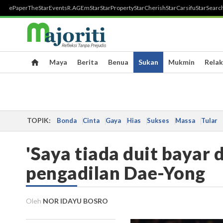
ePaper
TheStar
Events
R.AGE
mStar
StarProperty
StarCherish
StarCarsifu
StarSearc
Maya
Berita
Benua
Sukan
Mukmin
Relak
TOPIK:
Bonda
Cinta
Gaya
Hias
Sukses
Massa
Tular
'Saya tiada duit bayar 
pengadilan Dae-Yong
Oleh
NOR IDAYU BOSRO