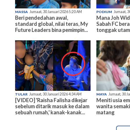
MASSA
Jumaat, 30 Januari 2026 5:20 AM
PODIUM
Jumaat, 3
Beri pendedahan awal,
Mana Joh Wid
standard global, nilai teras, My
Sabah FC bera
Future Leaders bina pemimpin...
tonggak uta
TULAR
Jumaat, 30 Januari 2026 4:34 AM
MAYA
Jumaat, 30 J
[VIDEO] 'Raisha Falisha dikejar
Meniti usia e
sebelum ditarik masuk ke dalam
wanita semaki
sebuah rumah,' kanak-kanak...
matang