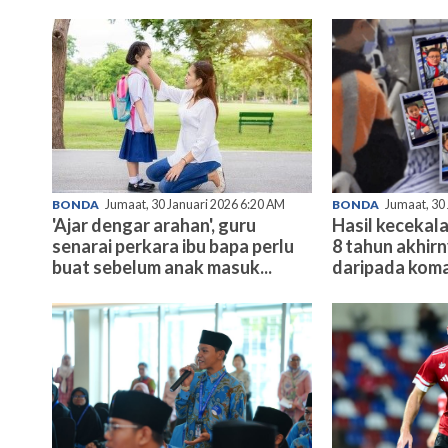
BONDA
Jumaat, 30 Januari 2026 6:20 AM
BONDA
Jumaat, 30
'Ajar dengar arahan', guru
Hasil kecekala
senarai perkara ibu bapa perlu
8 tahun akhir
buat sebelum anak masuk...
daripada koma