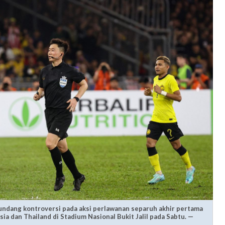
ndang kontroversi pada aksi perlawanan separuh akhir pertama
sia dan Thailand di Stadium Nasional Bukit Jalil pada Sabtu. —