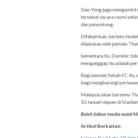
Dae-Yong juga mengambil m
tersebut secara rasmi sehi
dan penyokong.
Difahamkan, berlaku tinda
dilakukan oleh pemain Thail
Sementara itu, Dominic tid
menganggap itu adalah per
Bagi pemain Sabah FC itu,
bagi mengharungi perlawana
Malaysia akan bertemu Tha
10 Januari depan di Stadi
Boleh follow media sosial Ma
Artikel Berkaitan:
Selepas Ryuji Sato, FB Kim