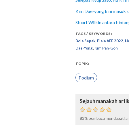
Kim Dae-yong kini masuk s
Stuart Wilkin antara binta
TAGS / KEYWORDS :
,
,
Bola Sepak
Piala AFF 2022
Ha
,
Dae-Yong
Kim Pan-Gon
TOPIK:
Podium
Sejauh manakah artik
83%
pembaca mendapati art