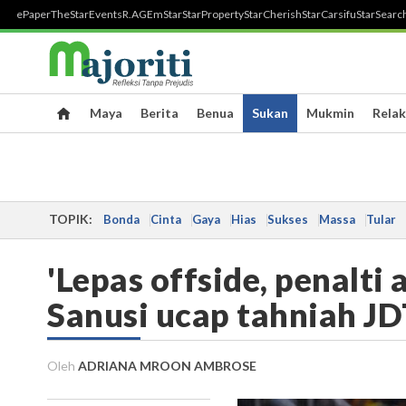
ePaper
TheStar
Events
R.AGE
mStar
StarProperty
StarCherish
StarCarsifu
StarSearc
Maya
Berita
Benua
Sukan
Mukmin
Relak
TOPIK:
Bonda
Cinta
Gaya
Hias
Sukses
Massa
Tular
'Lepas offside, penalti a
Sanusi ucap tahniah J
Oleh
ADRIANA MROON AMBROSE