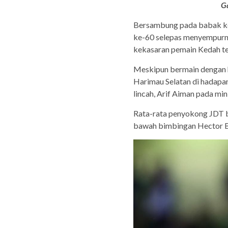
G
Bersambung pada babak ke
ke-60 selepas menyempurna
kekasaran pemain Kedah te
Meskipun bermain dengan 
Harimau Selatan di hadapan
lincah, Arif Aiman pada min
Rata-rata penyokong JDT b
bawah bimbingan Hector Bi