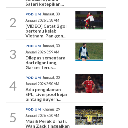
Safari ketepikan...
PODIUM
Jumaat, 30
2
Januari 2026 3:38 AM
[VIDEO] Catat 2 gol
bertemu kelab
Vietnam, Pan-gon...
PODIUM
Jumaat, 30
3
Januari 2026 3:59 AM
Dilepas sementara
dari digantung,
Garces terus...
PODIUM
Jumaat, 30
4
Januari 2026 2:50 AM
Ada pengalaman
EPL, Liverpool kejar
bintang Bayern...
PODIUM
Khamis, 29
5
Januari 2026 7:30 AM
Masih Perak di hati,
Wan Zack tinggalkan