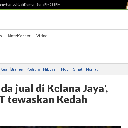
h
myStarjob
Kuali
Kuntum
SuriaFM
988FM
s
NetzKorner
Video
Kes
Bisnes
Podium
Hiburan
Hobi
Sihat
Nomad
da jual di Kelana Jaya',
DT tewaskan Kedah