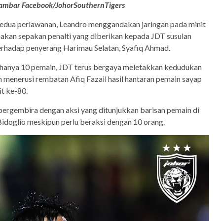
ambar Facebook/JohorSouthernTigers
dua perlawanan, Leandro menggandakan jaringan pada minit
kan sepakan penalti yang diberikan kepada JDT susulan
rhadap penyerang Harimau Selatan, Syafiq Ahmad.
hanya 10 pemain, JDT terus bergaya meletakkan kedudukan
 menerusi rembatan Afiq Fazail hasil hantaran pemain sayap
it ke-80.
ergembira dengan aksi yang ditunjukkan barisan pemain di
doglio meskipun perlu beraksi dengan 10 orang.