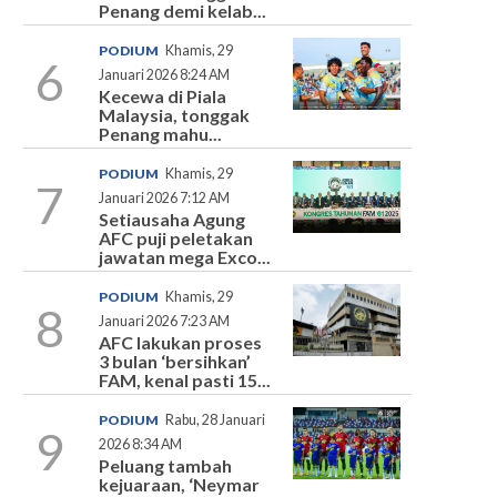
Penang demi kelab...
PODIUM
Khamis, 29
6
Januari 2026 8:24 AM
Kecewa di Piala
Malaysia, tonggak
Penang mahu...
PODIUM
Khamis, 29
7
Januari 2026 7:12 AM
Setiausaha Agung
AFC puji peletakan
jawatan mega Exco...
PODIUM
Khamis, 29
8
Januari 2026 7:23 AM
AFC lakukan proses
3 bulan ‘bersihkan’
FAM, kenal pasti 15...
PODIUM
Rabu, 28 Januari
9
2026 8:34 AM
Peluang tambah
kejuaraan, ‘Neymar