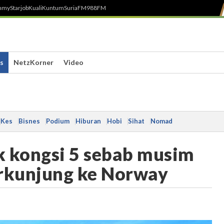
h
myStarjob
Kuali
Kuntum
SuriaFM
988FM
s
NetzKorner
Video
Kes
Bisnes
Podium
Hiburan
Hobi
Sihat
Nomad
k kongsi 5 sebab musim
erkunjung ke Norway