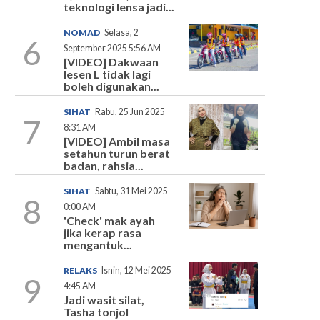
teknologi lensa jadi...
NOMAD
Selasa, 2
6
September 2025 5:56 AM
[VIDEO] Dakwaan
lesen L tidak lagi
boleh digunakan...
SIHAT
Rabu, 25 Jun 2025
7
8:31 AM
[VIDEO] Ambil masa
setahun turun berat
badan, rahsia...
SIHAT
Sabtu, 31 Mei 2025
8
0:00 AM
'Check' mak ayah
jika kerap rasa
mengantuk...
RELAKS
Isnin, 12 Mei 2025
9
4:45 AM
Jadi wasit silat,
Tasha tonjol