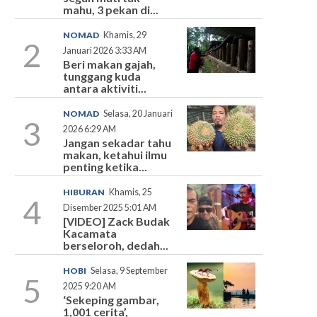
mahu, 3 pekan di...
NOMAD
Khamis, 29
2
Januari 2026 3:33 AM
Beri makan gajah,
tunggang kuda
antara aktiviti...
NOMAD
Selasa, 20 Januari
3
2026 6:29 AM
Jangan sekadar tahu
makan, ketahui ilmu
penting ketika...
HIBURAN
Khamis, 25
4
Disember 2025 5:01 AM
[VIDEO] Zack Budak
Kacamata
berseloroh, dedah...
HOBI
Selasa, 9 September
5
2025 9:20 AM
‘Sekeping gambar,
1,001 cerita’,