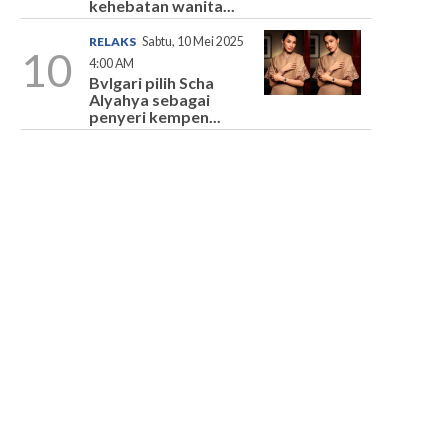
kehebatan wanita...
RELAKS
Sabtu, 10 Mei 2025
10
4:00 AM
Bvlgari pilih Scha
Alyahya sebagai
penyeri kempen...