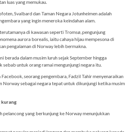
tan luas yang memukau.
Lofoten, Svalbard dan Taman Negara Jotunheimen adalah
ngembara yang ingin meneroka keindahan alam.
 terutamanya di kawasan seperti Tromsø, pengunjung
nomena aurora borealis, iaitu cahaya hijau mempesona di
kan pengalaman di Norway lebih bermakna.
 berada dalam musim luruh sejak September hingga
 sebab untuk orang ramai mengunjungi negara itu.
n Facebook, seorang pengembara, Fadzil Tahir menyenaraikan
n Norway sebagai negara tepat untuk dikunjungi ketika musim
g kurang
ah pelancong yang berkunjung ke Norway menunjukkan
empat popular menjadi lengang dan membuka peluang kepada