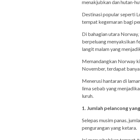
menakjubkan dan hutan-hu
Destinasi popular seperti 
tempat kegemaran bagi pe
Di bahagian utara Norway,
berpeluang menyaksikan fe
langit malam yang menjadi
Memandangkan Norway kini
November, terdapat banyak
Menerusi hantaran di lama
lima sebab yang menjadika
luruh.
1. Jumlah pelancong yan
Selepas musim panas, juml
pengurangan yang ketara.
Ini menyebabkan tempat-t