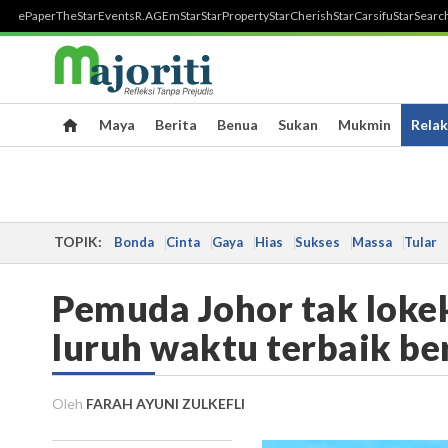
ePaper
TheStar
Events
R.AGE
mStar
StarProperty
StarCherish
StarCarsifu
StarSearc
Maya
Berita
Benua
Sukan
Mukmin
Relak
TOPIK:
Bonda
Cinta
Gaya
Hias
Sukses
Massa
Tular
Pemuda Johor tak loke
luruh waktu terbaik b
Oleh
FARAH AYUNI ZULKEFLI