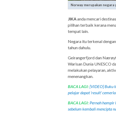
Norway merupakan negara ya
JIKA
anda mencari destinas
pilihan terbaik kerana men
tempat lain.
Negara itu terkenal denga
tahun dahulu.
Geirangerfjord dan Nærøyfj
Warisan Dunia UNESCO dan
melakukan pelayaran, akti
menenangkan.
BACA LAGI:
[VIDEO] Buku te
pelajar dapat 'result' cemerl
BACA LAGI:
Pernah hampir l
sebelum kembali mencipta 