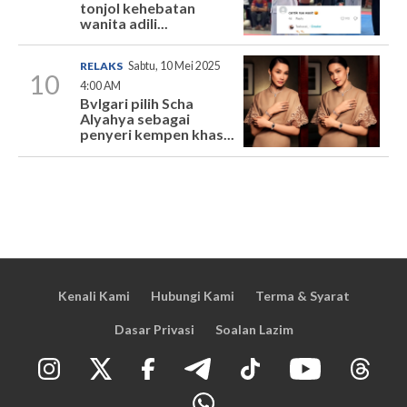
tonjol kehebatan
wanita adili...
RELAKS
Sabtu, 10 Mei 2025
10
4:00 AM
Bvlgari pilih Scha
Alyahya sebagai
penyeri kempen khas...
Kenali Kami
Hubungi Kami
Terma & Syarat
Dasar Privasi
Soalan Lazim