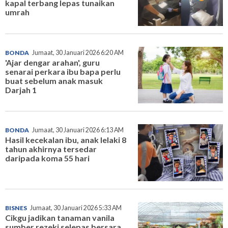
kapal terbang lepas tunaikan
umrah
BONDA
Jumaat, 30 Januari 2026 6:20 AM
'Ajar dengar arahan', guru
senarai perkara ibu bapa perlu
buat sebelum anak masuk
Darjah 1
BONDA
Jumaat, 30 Januari 2026 6:13 AM
Hasil kecekalan ibu, anak lelaki 8
tahun akhirnya tersedar
daripada koma 55 hari
BISNES
Jumaat, 30 Januari 2026 5:33 AM
Cikgu jadikan tanaman vanila
sumber rezeki selepas bersara