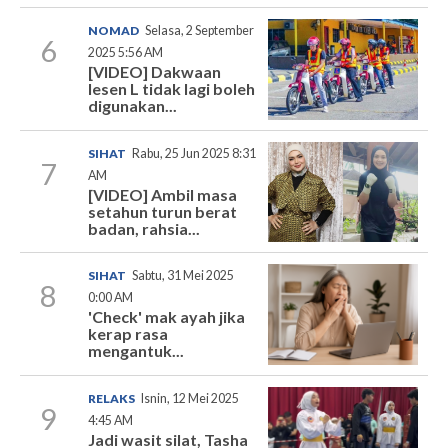
NOMAD
Selasa, 2 September
6
2025 5:56 AM
[VIDEO] Dakwaan
lesen L tidak lagi boleh
digunakan...
SIHAT
Rabu, 25 Jun 2025 8:31
7
AM
[VIDEO] Ambil masa
setahun turun berat
badan, rahsia...
SIHAT
Sabtu, 31 Mei 2025
8
0:00 AM
'Check' mak ayah jika
kerap rasa
mengantuk...
RELAKS
Isnin, 12 Mei 2025
9
4:45 AM
Jadi wasit silat, Tasha