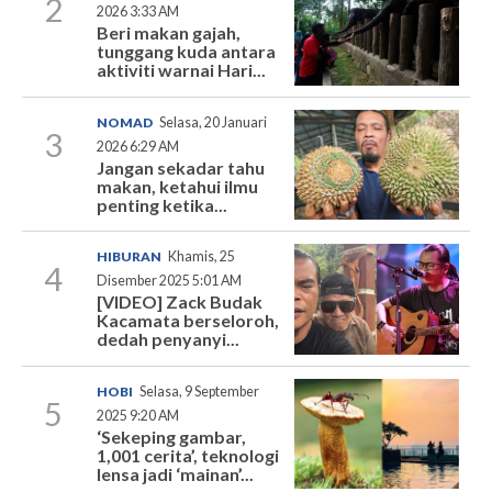
2
2026 3:33 AM
Beri makan gajah,
tunggang kuda antara
aktiviti warnai Hari...
NOMAD
Selasa, 20 Januari
3
2026 6:29 AM
Jangan sekadar tahu
makan, ketahui ilmu
penting ketika...
HIBURAN
Khamis, 25
4
Disember 2025 5:01 AM
[VIDEO] Zack Budak
Kacamata berseloroh,
dedah penyanyi...
HOBI
Selasa, 9 September
5
2025 9:20 AM
‘Sekeping gambar,
1,001 cerita’, teknologi
lensa jadi ‘mainan’...