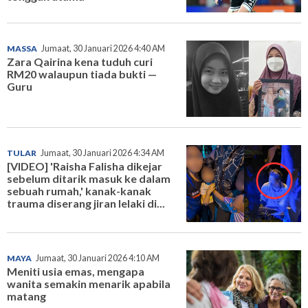
MASSA
Jumaat, 30 Januari 2026 4:40 AM
Zara Qairina kena tuduh curi
RM20 walaupun tiada bukti —
Guru
TULAR
Jumaat, 30 Januari 2026 4:34 AM
[VIDEO] 'Raisha Falisha dikejar
sebelum ditarik masuk ke dalam
sebuah rumah,' kanak-kanak
trauma diserang jiran lelaki di...
MAYA
Jumaat, 30 Januari 2026 4:10 AM
Meniti usia emas, mengapa
wanita semakin menarik apabila
matang