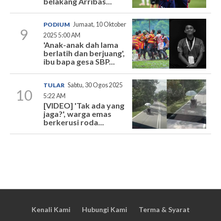
belakang Arribas...
PODIUM
Jumaat, 10 Oktober
9
2025 5:00 AM
'Anak-anak dah lama
berlatih dan berjuang',
ibu bapa gesa SBP...
TULAR
Sabtu, 30 Ogos 2025
10
5:22 AM
[VIDEO] 'Tak ada yang
jaga?', warga emas
berkerusi roda...
Kenali Kami
Hubungi Kami
Terma & Syarat