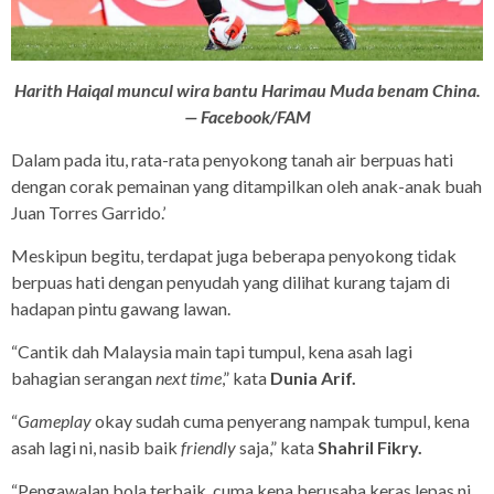
Harith Haiqal muncul wira bantu Harimau Muda benam China.
— Facebook/FAM
Dalam pada itu, rata-rata penyokong tanah air berpuas hati
dengan corak pemainan yang ditampilkan oleh anak-anak buah
Juan Torres Garrido.’
Meskipun begitu, terdapat juga beberapa penyokong tidak
berpuas hati dengan penyudah yang dilihat kurang tajam di
hadapan pintu gawang lawan.
“Cantik dah Malaysia main tapi tumpul, kena asah lagi
bahagian serangan
next time
,” kata
Dunia Arif.
“
Gameplay
okay sudah cuma penyerang nampak tumpul, kena
asah lagi ni, nasib baik
friendly
saja,” kata
Shahril Fikry.
“Pengawalan bola terbaik, cuma kena berusaha keras lepas ni,