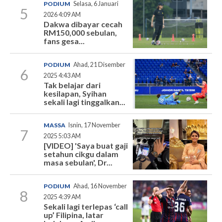
PODIUM
Selasa, 6 Januari
5
2026 4:09 AM
Dakwa dibayar cecah
RM150,000 sebulan,
fans gesa...
PODIUM
Ahad, 21 Disember
6
2025 4:43 AM
Tak belajar dari
kesilapan, Syihan
sekali lagi tinggalkan...
MASSA
Isnin, 17 November
7
2025 5:03 AM
[VIDEO] 'Saya buat gaji
setahun cikgu dalam
masa sebulan', Dr...
PODIUM
Ahad, 16 November
8
2025 4:39 AM
Sekali lagi terlepas ‘call
up’ Filipina, latar