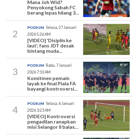
Mana Joh Wid?
Penyokong Sabah FC
berang lepas hilang 3...
PODIUM
Selasa, 27 Januari
2
2026 5:26 AM
[VIDEO] 'Disiplin ke
laut', fans JDT desak
bintang muda...
PODIUM
Rabu, 7 Januari
3
2026 7:10 AM
Komitmen pemain
layak ke final Piala FA
bayangi kontroversi...
PODIUM
Selasa, 6 Januari
4
2026 3:23 AM
[VIDEO] Kontroversi
pengadilan ranapkan
misi Selangor II balas...