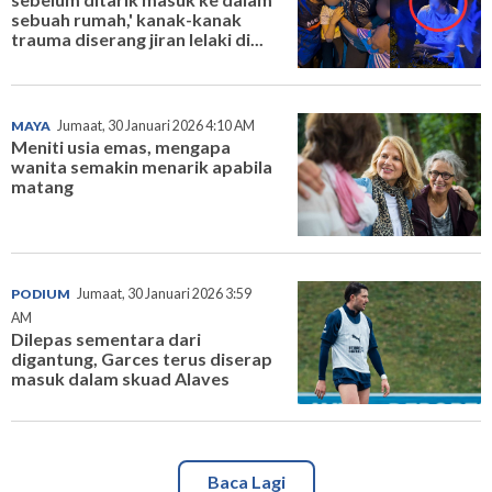
sebuah rumah,' kanak-kanak
trauma diserang jiran lelaki di...
MAYA
Jumaat, 30 Januari 2026 4:10 AM
Meniti usia emas, mengapa
wanita semakin menarik apabila
matang
PODIUM
Jumaat, 30 Januari 2026 3:59
AM
Dilepas sementara dari
digantung, Garces terus diserap
masuk dalam skuad Alaves
Baca Lagi