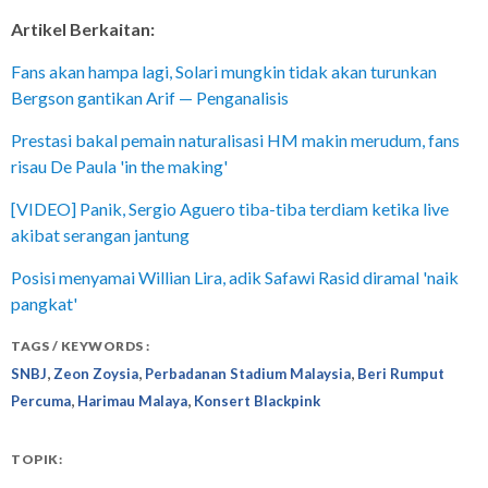
Artikel Berkaitan:
Fans akan hampa lagi, Solari mungkin tidak akan turunkan
Bergson gantikan Arif — Penganalisis
Prestasi bakal pemain naturalisasi HM makin merudum, fans
risau De Paula 'in the making'
[VIDEO] Panik, Sergio Aguero tiba-tiba terdiam ketika live
akibat serangan jantung
Posisi menyamai Willian Lira, adik Safawi Rasid diramal 'naik
pangkat'
TAGS / KEYWORDS :
,
,
,
SNBJ
Zeon Zoysia
Perbadanan Stadium Malaysia
Beri Rumput
,
,
Percuma
Harimau Malaya
Konsert Blackpink
TOPIK: