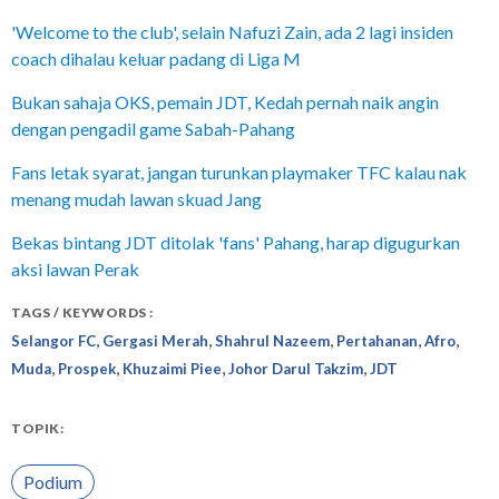
'Welcome to the club', selain Nafuzi Zain, ada 2 lagi insiden
coach dihalau keluar padang di Liga M
Bukan sahaja OKS, pemain JDT, Kedah pernah naik angin
dengan pengadil game Sabah-Pahang
Fans letak syarat, jangan turunkan playmaker TFC kalau nak
menang mudah lawan skuad Jang
Bekas bintang JDT ditolak 'fans' Pahang, harap digugurkan
aksi lawan Perak
TAGS / KEYWORDS :
,
,
,
,
,
Selangor FC
Gergasi Merah
Shahrul Nazeem
Pertahanan
Afro
,
,
,
,
Muda
Prospek
Khuzaimi Piee
Johor Darul Takzim
JDT
TOPIK:
Podium