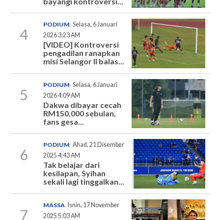
bayangi kontroversi...
PODIUM
Selasa, 6 Januari
4
2026 3:23 AM
[VIDEO] Kontroversi
pengadilan ranapkan
misi Selangor II balas...
PODIUM
Selasa, 6 Januari
5
2026 4:09 AM
Dakwa dibayar cecah
RM150,000 sebulan,
fans gesa...
PODIUM
Ahad, 21 Disember
6
2025 4:43 AM
Tak belajar dari
kesilapan, Syihan
sekali lagi tinggalkan...
MASSA
Isnin, 17 November
7
2025 5:03 AM