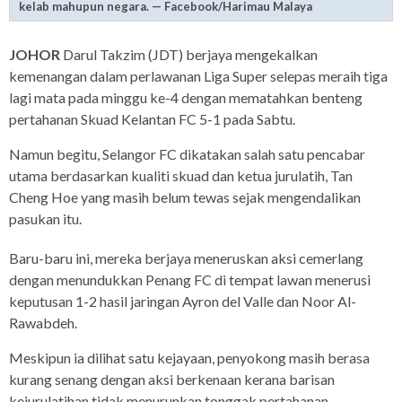
kelab mahupun negara. — Facebook/Harimau Malaya
JOHOR
Darul Takzim (JDT) berjaya mengekalkan
kemenangan dalam perlawanan Liga Super selepas meraih tiga
lagi mata pada minggu ke-4 dengan mematahkan benteng
pertahanan Skuad Kelantan FC 5-1 pada Sabtu.
Namun begitu, Selangor FC dikatakan salah satu pencabar
utama berdasarkan kualiti skuad dan ketua jurulatih, Tan
Cheng Hoe yang masih belum tewas sejak mengendalikan
pasukan itu.
Baru-baru ini, mereka berjaya meneruskan aksi cemerlang
dengan menundukkan Penang FC di tempat lawan menerusi
keputusan 1-2 hasil jaringan Ayron del Valle dan Noor Al-
Rawabdeh.
Meskipun ia dilihat satu kejayaan, penyokong masih berasa
kurang senang dengan aksi berkenaan kerana barisan
kejurulatihan tidak menurunkan tonggak pertahanan.