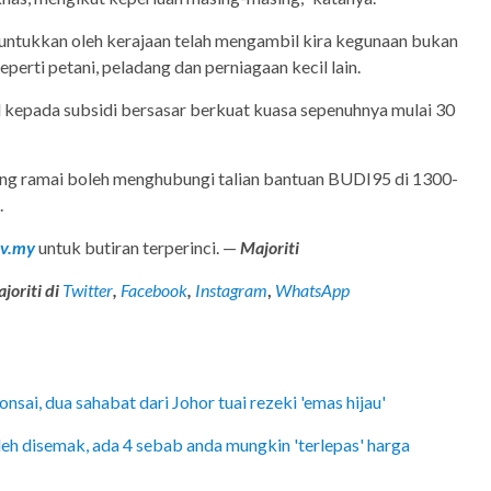
runtukkan oleh kerajaan telah mengambil kira kegunaan bukan
erti petani, peladang dan perniagaan kecil lain.
al kepada subsidi bersasar berkuat kuasa sepenuhnya mulai 30
ang ramai boleh menghubungi talian bantuan BUDI95 di 1300-
.
v.my
untuk butiran terperinci. —
Majoriti
joriti di
Twitter
,
Facebook
,
Instagram
,
WhatsApp
nsai, dua sahabat dari Johor tuai rezeki 'emas hijau'
h disemak, ada 4 sebab anda mungkin 'terlepas' harga