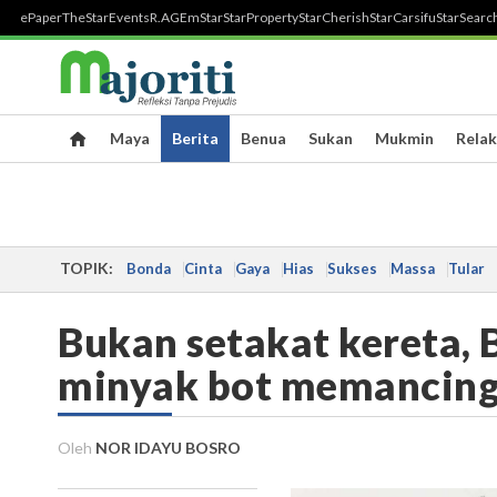
ePaper
TheStar
Events
R.AGE
mStar
StarProperty
StarCherish
StarCarsifu
StarSearc
Maya
Berita
Benua
Sukan
Mukmin
Relak
TOPIK:
Bonda
Cinta
Gaya
Hias
Sukses
Massa
Tular
Bukan setakat kereta, 
minyak bot memancing, 
Oleh
NOR IDAYU BOSRO