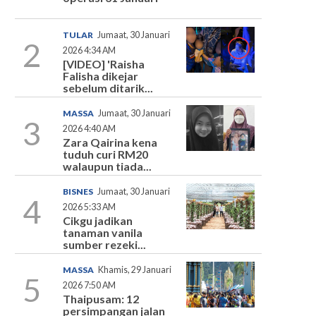
TULAR
Jumaat, 30 Januari
2
2026 4:34 AM
[VIDEO] 'Raisha
Falisha dikejar
sebelum ditarik...
MASSA
Jumaat, 30 Januari
3
2026 4:40 AM
Zara Qairina kena
tuduh curi RM20
walaupun tiada...
BISNES
Jumaat, 30 Januari
4
2026 5:33 AM
Cikgu jadikan
tanaman vanila
sumber rezeki...
MASSA
Khamis, 29 Januari
5
2026 7:50 AM
Thaipusam: 12
persimpangan jalan