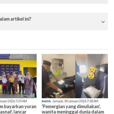
lam artikel ini?
anuari 2026 7:29 AM
MAYA
Jumaat, 30 Januari 2026 7:18 AM
am bayarkan yuran
'Pemergian yang dimuliakan',
asnaf, lancar
wanita meninggal dunia dalam