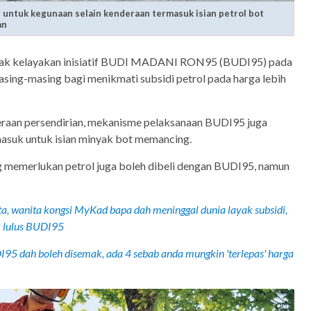
untuk kegunaan selain kenderaan termasuk isian petrol bot
an
ak kelayakan inisiatif BUDI MADANI RON95 (BUDI95) pada
sing-masing bagi menikmati subsidi petrol pada harga lebih
raan persendirian, mekanisme pelaksanaan BUDI95 juga
masuk untuk isian minyak bot memancing.
g memerlukan petrol juga boleh dibeli dengan BUDI95, namun
ata, wanita kongsi MyKad bapa dah meninggal dunia layak subsidi,
k lulus BUDI95
95 dah boleh disemak, ada 4 sebab anda mungkin 'terlepas' harga