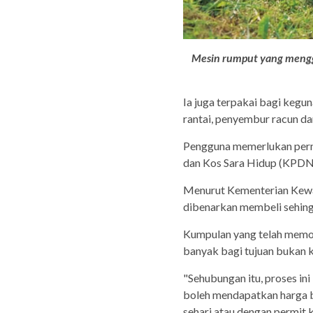
Mesin rumput yang meng
Ia juga terpakai bagi kegun
rantai, penyembur racun da
Pengguna memerlukan perm
dan Kos Sara Hidup (KPDN
Menurut Kementerian Kew
dibenarkan membeli sehing
Kumpulan yang telah memo
banyak bagi tujuan bukan k
"Sehubungan itu, proses i
boleh mendapatkan harga b
sehari atau dengan permit 