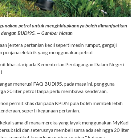
gunakan petrol untuk menghidupkannya boleh dimanfaatkan
dengan BUDI95. — Gambar hiasan
aan jentera pertanian kecil seperti mesin rumput, gergaji
n penjana elektrik yang menggunakan petrol.
it khas daripada Kementerian Perdagangan Dalam Negeri
)
angan menerusi
FAQ BUDI95
, pada masa ini, pengguna
ga 20 liter petrol tanpa perlu membawa kenderaan.
hon permit khas daripada KPDN pula boleh membeli lebih
enderaan, seperti kegunaan pertanian.
ni kekal sama di mana mereka yang layak menggunakan MyKad
ersubsidi dan seterusnya membeli sama ada sehingga 20 liter
khas, mengikut keperluan masing-masing," katanya.