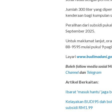
Jumlah 300 liter yang dipe
kenderaan bagi kumpulan sep
Peralihan dari subsidi puk
September 2025.
Untuk maklumat lanjut, or
88-9595 mulai pukul 9 pagi
Layari
www.budimadani.go
Boleh follow media sosial Ma
Channel
dan
Telegram
Artikel Berkaitan:
Ibarat 'masuk hantu' jaga bo
Kelayakan BUDI95 dah bole
subsidi RM1.99