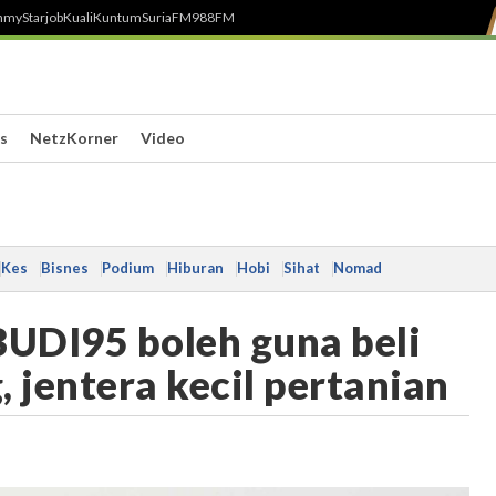
h
myStarjob
Kuali
Kuntum
SuriaFM
988FM
s
NetzKorner
Video
Kes
Bisnes
Podium
Hiburan
Hobi
Sihat
Nomad
BUDI95 boleh guna beli
jentera kecil pertanian