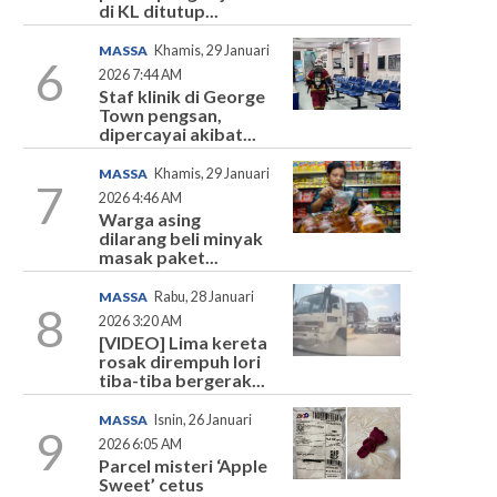
di KL ditutup...
MASSA
Khamis, 29 Januari
6
2026 7:44 AM
Staf klinik di George
Town pengsan,
dipercayai akibat...
MASSA
Khamis, 29 Januari
7
2026 4:46 AM
Warga asing
dilarang beli minyak
masak paket...
MASSA
Rabu, 28 Januari
8
2026 3:20 AM
[VIDEO] Lima kereta
rosak dirempuh lori
tiba-tiba bergerak...
MASSA
Isnin, 26 Januari
9
2026 6:05 AM
Parcel misteri ‘Apple
Sweet’ cetus