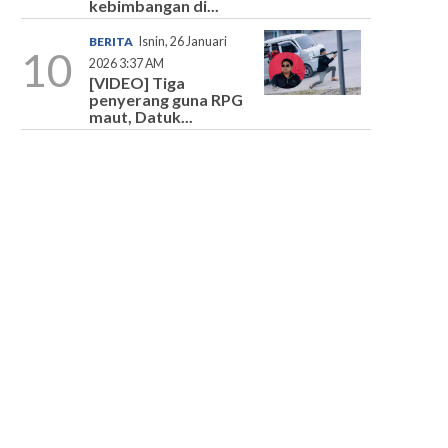
kebimbangan di...
BERITA
Isnin, 26 Januari
10
2026 3:37 AM
[VIDEO] Tiga
penyerang guna RPG
maut, Datuk...