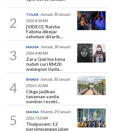
TULAR
Jumaat, 30 Januari
2
2026 4:34 AM
[VIDEO] 'Raisha
Falisha dikejar
sebelum ditarik...
MASSA
Jumaat, 30 Januari
3
2026 4:40 AM
Zara Qairina kena
tuduh curi RM20
walaupun tiada...
BISNES
Jumaat, 30 Januari
4
2026 5:33 AM
Cikgu jadikan
tanaman vanila
sumber rezeki...
MASSA
Khamis, 29 Januari
5
2026 7:50 AM
Thaipusam: 12
persimpangan jalan