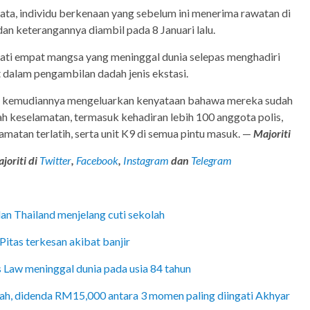
ta, individu berkenaan yang sebelum ini menerima rawatan di
n keterangannya diambil pada 8 Januari lalu.
pati empat mangsa yang meninggal dunia selepas menghadiri
t dalam pengambilan dadah jenis ekstasi.
ur kemudiannya mengeluarkan kenyataan bahawa mereka sudah
h keselamatan, termasuk kehadiran lebih 100 anggota polis,
atan terlatih, serta unit K9 di semua pintu masuk. —
Majoriti
joriti di
Twitter
,
Facebook
,
Instagram
da
n
Telegram
an Thailand menjelang cuti sekolah
itas terkesan akibat banjir
 Law meninggal dunia pada usia 84 tahun
dah, didenda RM15,000 antara 3 momen paling diingati Akhyar