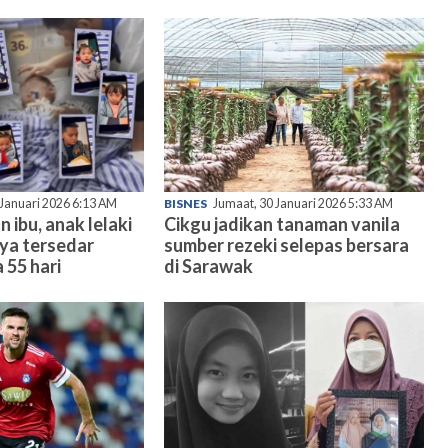
 Januari 2026 6:13 AM
BISNES
Jumaat, 30 Januari 2026 5:33 AM
n ibu, anak lelaki
Cikgu jadikan tanaman vanila
nya tersedar
sumber rezeki selepas bersara
 55 hari
di Sarawak