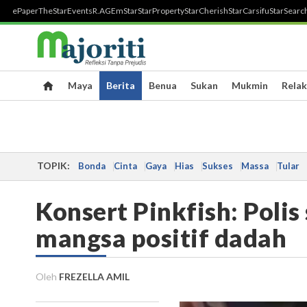
ePaper
TheStar
Events
R.AGE
mStar
StarProperty
StarCherish
StarCarsifu
StarSearc
Maya
Berita
Benua
Sukan
Mukmin
Relak
TOPIK:
Bonda
Cinta
Gaya
Hias
Sukses
Massa
Tular
Konsert Pinkfish: Polis
mangsa positif dadah
Oleh
FREZELLA AMIL