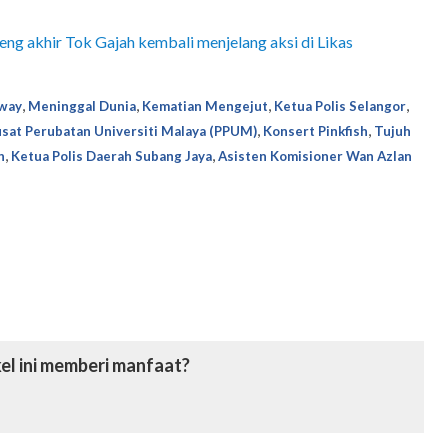
eng akhir Tok Gajah kembali menjelang aksi di Likas
,
,
,
,
way
Meninggal Dunia
Kematian Mengejut
Ketua Polis Selangor
,
,
sat Perubatan Universiti Malaya (PPUM)
Konsert Pinkfish
Tujuh
,
,
h
Ketua Polis Daerah Subang Jaya
Asisten Komisioner Wan Azlan
el ini memberi manfaat?