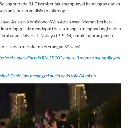
, Selangor pada 31 Disember lalu mempunyai kandungan dadah
rkan laporan analisis toksikologi.
 Jaya, Asisten Komisioner Wan Azlan Wan Mamat berkata,
erima minggu lalu mendapati darah mangsa mengandungi dadah
 Perubatan Universiti Malaya (PPUM) untuk laporan penuh.
polis sudah merakam keterangan 52 saksi.
erlerai sudah, didenda RM15,000 antara 3 momen paling diingati
ited, Denis Law meninggal dunia pada usia 84 tahun