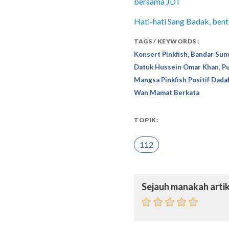
bersama JDT
Hati-hati Sang Badak, bent
TAGS / KEYWORDS :
,
Konsert Pinkfish
Bandar Sun
,
Datuk Hussein Omar Khan
Pu
Mangsa Pinkfish Positif Dada
Wan Mamat Berkata
TOPIK:
112
Sejauh manakah artik