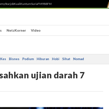
h
myStarjob
Kuali
Kuntum
SuriaFM
988FM
s
NetzKorner
Video
Kes
Bisnes
Podium
Hiburan
Hobi
Sihat
Nomad
 sahkan ujian darah 7