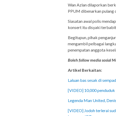
Wan Azlan dilaporkan berka
PPUM dibenarkan pulang da
Siasatan awal polis menda
konsert itu disyaki terbabi
Begitupun, pihak penganj
mengambil pelbagai langka
penempatan anggota keselam
Boleh follow media sosial Ma
Artikel Berkaitan:
Laluan bas sesak di sempad
[VIDEO] 10,000 penduduk P
Legenda Man United, Denis
[VIDEO] Jodoh terlerai su