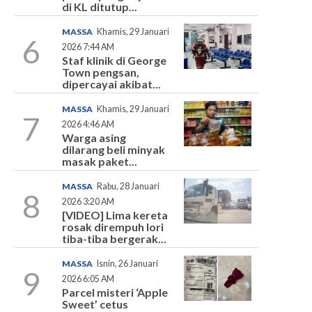
di KL ditutup...
MASSA
Khamis, 29 Januari
6
2026 7:44 AM
Staf klinik di George
Town pengsan,
dipercayai akibat...
MASSA
Khamis, 29 Januari
7
2026 4:46 AM
Warga asing
dilarang beli minyak
masak paket...
MASSA
Rabu, 28 Januari
8
2026 3:20 AM
[VIDEO] Lima kereta
rosak dirempuh lori
tiba-tiba bergerak...
MASSA
Isnin, 26 Januari
9
2026 6:05 AM
Parcel misteri ‘Apple
Sweet’ cetus