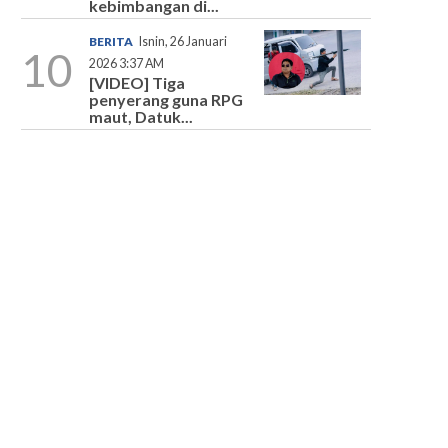
kebimbangan di...
BERITA
Isnin, 26 Januari
10
2026 3:37 AM
[VIDEO] Tiga
penyerang guna RPG
maut, Datuk...