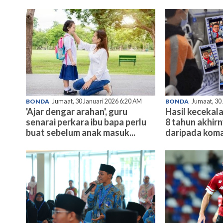
BONDA
Jumaat, 30 Januari 2026 6:20 AM
BONDA
Jumaat, 30
'Ajar dengar arahan', guru
Hasil kecekala
senarai perkara ibu bapa perlu
8 tahun akhir
buat sebelum anak masuk...
daripada koma