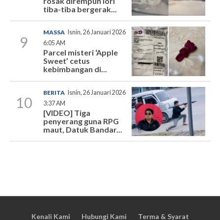
rosak dirempuh lori
tiba-tiba bergerak...
MASSA
Isnin, 26 Januari 2026
9
6:05 AM
Parcel misteri ‘Apple
Sweet’ cetus
kebimbangan di...
BERITA
Isnin, 26 Januari 2026
10
3:37 AM
[VIDEO] Tiga
penyerang guna RPG
maut, Datuk Bandar...
Kenali Kami
Hubungi Kami
Terma & Syarat