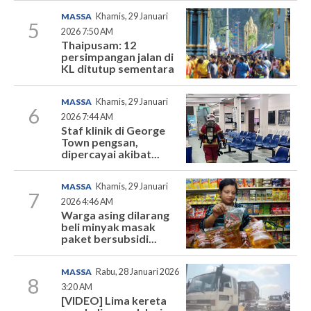
MASSA
Khamis, 29 Januari
5
2026 7:50 AM
Thaipusam: 12
persimpangan jalan di
KL ditutup sementara
MASSA
Khamis, 29 Januari
6
2026 7:44 AM
Staf klinik di George
Town pengsan,
dipercayai akibat...
MASSA
Khamis, 29 Januari
7
2026 4:46 AM
Warga asing dilarang
beli minyak masak
paket bersubsidi...
MASSA
Rabu, 28 Januari 2026
8
3:20 AM
[VIDEO] Lima kereta