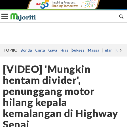
Toggle navigation
TOPIK:
Bonda
Cinta
Gaya
Hias
Sukses
Massa
Tular
Kes
[VIDEO] 'Mungkin
hentam divider',
penunggang motor
hilang kepala
kemalangan di Highway
Senai