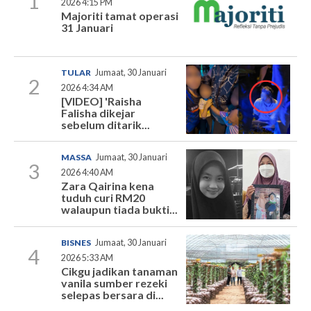
1
2026 4:15 PM
Majoriti tamat operasi
31 Januari
TULAR
Jumaat, 30 Januari
2
2026 4:34 AM
[VIDEO] 'Raisha
Falisha dikejar
sebelum ditarik...
MASSA
Jumaat, 30 Januari
3
2026 4:40 AM
Zara Qairina kena
tuduh curi RM20
walaupun tiada bukti...
BISNES
Jumaat, 30 Januari
4
2026 5:33 AM
Cikgu jadikan tanaman
vanila sumber rezeki
selepas bersara di...