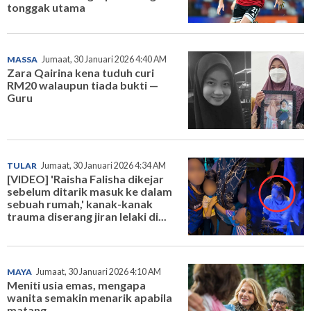
tonggak utama
MASSA
Jumaat, 30 Januari 2026 4:40 AM
Zara Qairina kena tuduh curi
RM20 walaupun tiada bukti —
Guru
TULAR
Jumaat, 30 Januari 2026 4:34 AM
[VIDEO] 'Raisha Falisha dikejar
sebelum ditarik masuk ke dalam
sebuah rumah,' kanak-kanak
trauma diserang jiran lelaki di...
MAYA
Jumaat, 30 Januari 2026 4:10 AM
Meniti usia emas, mengapa
wanita semakin menarik apabila
matang