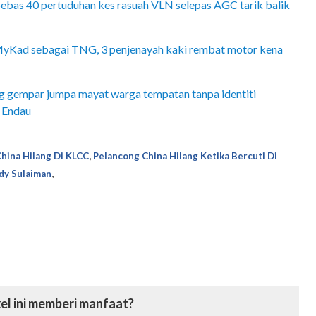
bebas 40 pertuduhan kes rasuah VLN selepas AGC tarik balik
MyKad sebagai TNG, 3 penjenayah kaki rembat motor kena
 gempar jumpa mayat warga tempatan tanpa identiti
i Endau
,
hina Hilang Di KLCC
Pelancong China Hilang Ketika Bercuti Di
,
dy Sulaiman
el ini memberi manfaat?