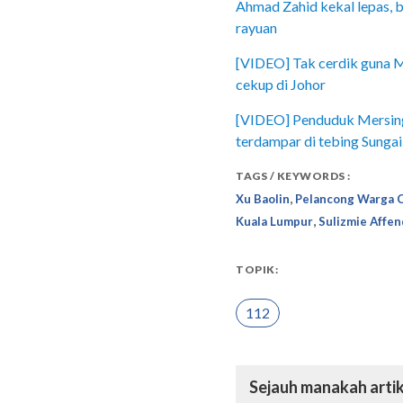
Ahmad Zahid kekal lepas, 
rayuan
[VIDEO] Tak cerdik guna 
cekup di Johor
[VIDEO] Penduduk Mersing
terdampar di tebing Sunga
TAGS / KEYWORDS :
,
Xu Baolin
Pelancong Warga C
,
Kuala Lumpur
Sulizmie Affen
TOPIK:
112
Sejauh manakah artik