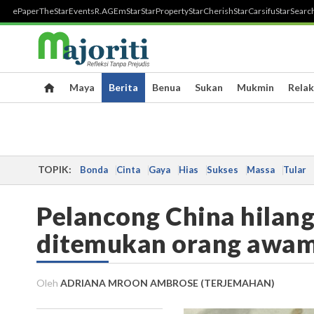
ePaper
TheStar
Events
R.AGE
mStar
StarProperty
StarCherish
StarCarsifu
StarSearc
Maya
Berita
Benua
Sukan
Mukmin
Relak
TOPIK:
Bonda
Cinta
Gaya
Hias
Sukses
Massa
Tular
Pelancong China hilang
ditemukan orang awa
Oleh
ADRIANA MROON AMBROSE (TERJEMAHAN)