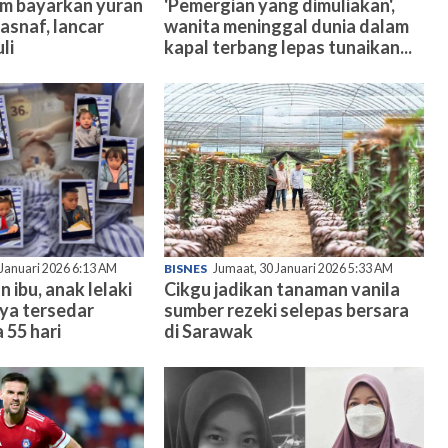
am bayarkan yuran
'Pemergian yang dimuliakan',
asnaf, lancar
wanita meninggal dunia dalam
li
kapal terbang lepas tunaikan...
 Januari 2026 6:13 AM
BISNES
Jumaat, 30 Januari 2026 5:33 AM
n ibu, anak lelaki
Cikgu jadikan tanaman vanila
nya tersedar
sumber rezeki selepas bersara
 55 hari
di Sarawak