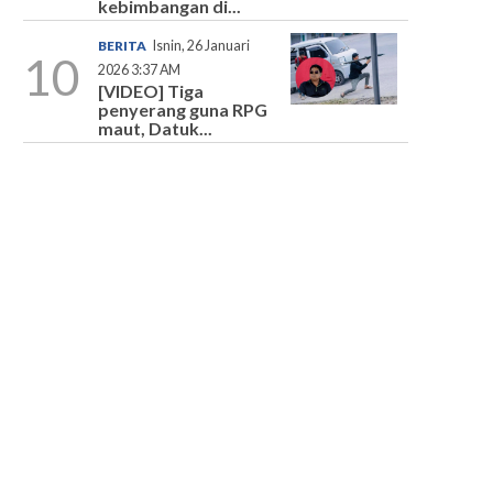
kebimbangan di...
BERITA
Isnin, 26 Januari
10
2026 3:37 AM
[VIDEO] Tiga
penyerang guna RPG
maut, Datuk...