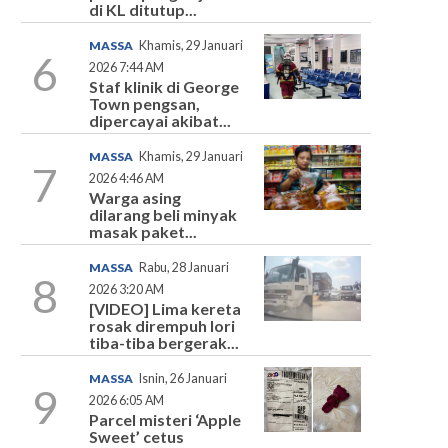
di KL ditutup...
MASSA
Khamis, 29 Januari
6
2026 7:44 AM
Staf klinik di George
Town pengsan,
dipercayai akibat...
MASSA
Khamis, 29 Januari
7
2026 4:46 AM
Warga asing
dilarang beli minyak
masak paket...
MASSA
Rabu, 28 Januari
8
2026 3:20 AM
[VIDEO] Lima kereta
rosak dirempuh lori
tiba-tiba bergerak...
MASSA
Isnin, 26 Januari
9
2026 6:05 AM
Parcel misteri ‘Apple
Sweet’ cetus