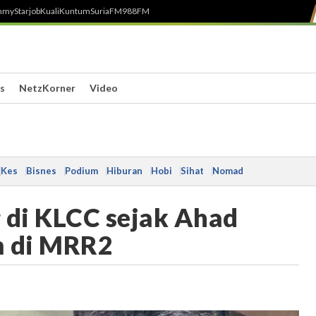
h
myStarjob
Kuali
Kuntum
SuriaFM
988FM
s
NetzKorner
Video
Kes
Bisnes
Podium
Hiburan
Hobi
Sihat
Nomad
 di KLCC sejak Ahad
m di MRR2