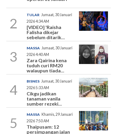
TULAR
Jumaat, 30 Januari
2
2026 4:34 AM
[VIDEO] 'Raisha
Falisha dikejar
sebelum ditarik...
MASSA
Jumaat, 30 Januari
3
2026 4:40 AM
Zara Qairina kena
tuduh curi RM20
walaupun tiada...
BISNES
Jumaat, 30 Januari
4
2026 5:33 AM
Cikgu jadikan
tanaman vanila
sumber rezeki...
MASSA
Khamis, 29 Januari
5
2026 7:50 AM
Thaipusam: 12
persimpangan jalan