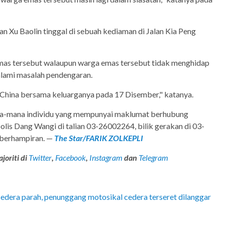
n Xu Baolin tinggal di sebuah kediaman di Jalan Kia Peng
mas tersebut walaupun warga emas tersebut tidak menghidap
alami masalah pendengaran.
 China bersama keluarganya pada 17 Disember," katanya.
na-mana individu yang mempunyai maklumat berhubung
olis Dang Wangi di talian 03-26002264, bilik gerakan di 03-
 berhampiran. —
The Star/FARIK ZOLKEPLI
joriti di
Twitter
,
Facebook
,
Instagram
dan
Telegram
edera parah, penunggang motosikal cedera terseret dilanggar