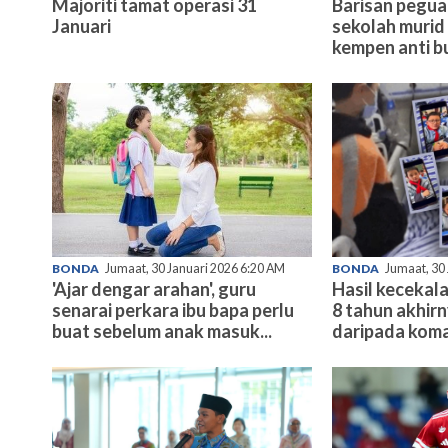
Majoriti tamat operasi 31
Barisan pegu
Januari
sekolah murid 
kempen anti bu
BONDA
Jumaat, 30 Januari 2026 6:20 AM
BONDA
Jumaat, 30
'Ajar dengar arahan', guru
Hasil kecekala
senarai perkara ibu bapa perlu
8 tahun akhir
buat sebelum anak masuk...
daripada koma