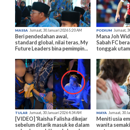
MASSA
Jumaat, 30 Januari 2026 5:20 AM
PODIUM
Jumaat, 3
Beri pendedahan awal,
Mana Joh Wid
standard global, nilai teras, My
Sabah FC bera
Future Leaders bina pemimpin...
tonggak uta
TULAR
Jumaat, 30 Januari 2026 4:34 AM
MAYA
Jumaat, 30 J
[VIDEO] 'Raisha Falisha dikejar
Meniti usia e
sebelum ditarik masuk ke dalam
wanita semaki