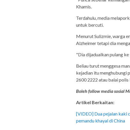
Khamis.
Terdahulu, media melaporka
untuk bercuti.
Menurut Sulizmie, warga e
Alzheimer tetapi dia meng
"Dia dijadualkan pulang ke
Beliau turut menggesa ma
kejadian itu menghubungi p
2600 2222 atau balai polis
Boleh follow media sosial Ma
Artikel Berkaitan:
[VIDEO] Dua pejalan kaki c
pemandu khayal di China