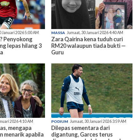
0 Januari 2026 5:00 AM
MASSA
Jumaat, 30 Januari 2026 4:40 AM
? Penyokong
Zara Qairina kena tuduh curi
ng lepas hilang 3
RM20 walaupun tiada bukti —
ma
Guru
anuari 2026 4:10 AM
PODIUM
Jumaat, 30 Januari 2026 3:59 AM
mas, mengapa
Dilepas sementara dari
n menarik apabila
digantung, Garces terus