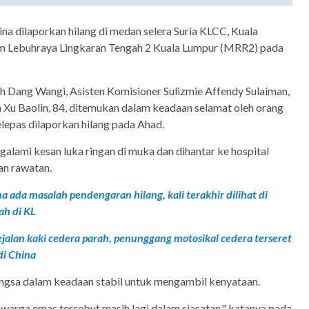
ina dilaporkan hilang di medan selera Suria KLCC, Kuala
m Lebuhraya Lingkaran Tengah 2 Kuala Lumpur (MRR2) pada
h Dang Wangi, Asisten Komisioner Sulizmie Affendy Sulaiman,
 Xu Baolin, 84, ditemukan dalam keadaan selamat oleh orang
lepas dilaporkan hilang pada Ahad.
lami kesan luka ringan di muka dan dihantar ke hospital
an rawatan.
a ada masalah pendengaran hilang, kali terakhir dilihat di
ah di KL
jalan kaki cedera parah, penunggang motosikal cedera terseret
di China
gsa dalam keadaan stabil untuk mengambil kenyataan.
warga emas tersebut masih lagi dalam siasatan," katanya pada