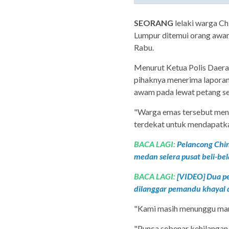
SEORANG
lelaki warga Ch
Lumpur ditemui orang awa
Rabu.
Menurut Ketua Polis Daera
pihaknya menerima laporan
awam pada lewat petang se
"Warga emas tersebut menga
terdekat untuk mendapatk
BACA LAGI:
Pelancong Chin
medan selera pusat beli-bel
BACA LAGI:
[VIDEO] Dua pe
dilanggar pemandu khayal 
"Kami masih menunggu man
"Punca sebenar kehilangan 